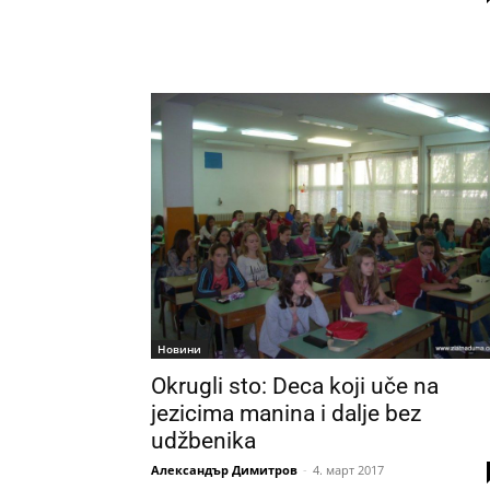
Новини
Okrugli sto: Deca koji uče na
jezicima manina i dalje bez
udžbenika
Александър Димитров
-
4. март 2017