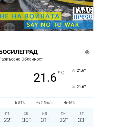
БОСИЛЕГРАД
Разкъсана Облачност
°
21.6
°
C
21.6
°
21.6
54%
2.5m/s
46%
ПТ
СБ
НД
ПН
ВТ
22
°
30
°
31
°
32
°
33
°