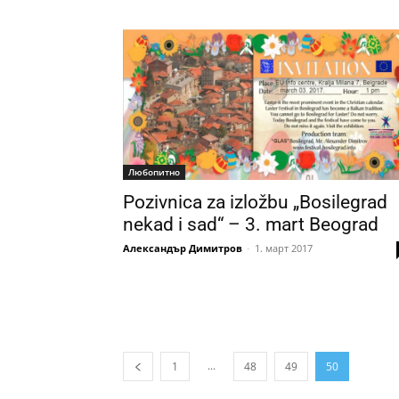
Любопитно
Pozivnica za izložbu „Bosilegrad
nekad i sad“ – 3. mart Beograd
Александър Димитров
-
1. март 2017
...
1
48
49
50