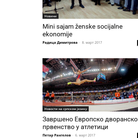
Новини
Mini sajam ženske socijalne
ekonomije
Радица Димитрова
-
8. март 2017
Новости на српском језику
Завршено Европско дворанско
првенство у атлетици
Петар Рангелов
-
6. март 2017