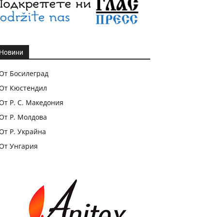
Новини
От Босилеград
От Кюстендил
От Р. С. Македония
От Р. Молдова
От Р. Украйна
От Унгария