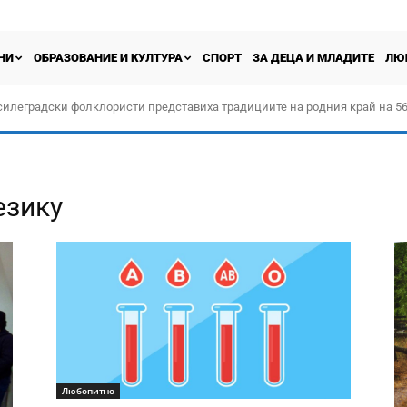
НИ
ОБРАЗОВАНИЕ И КУЛТУРА
СПОРТ
ЗА ДЕЦА И МЛАДИТЕ
ЛЮ
силеградски фолклористи представиха традициите на родния край на 56
орчество „Прођох Левач, прођох Шумадију“
езику
Любопитно