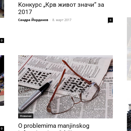
Kонкурс „Крв живот значи“ за
2017
Сандра Йорданов
-
8. март 2017
0
0
Новини
O problemima manjinskog
0