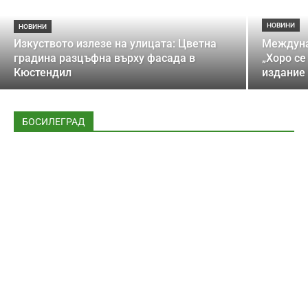
НОВИНИ
НОВИНИ
Изкуството излезе на улицата: Цветна
Междуна
градина разцъфна върху фасада в
„Хоро се
Кюстендил
издание
БОСИЛЕГРАД