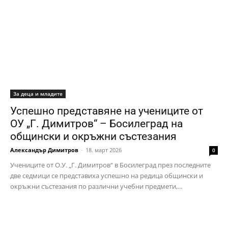
За деца и младите
Успешно представяне на учениците от
ОУ „Г. Димитров“ – Босилеград на
общински и окръжни състезания
Александър Димитров
-
18. март 2026
0
Учениците от О.У. „Г. Димитров“ в Босилеград през последните
две седмици се представиха успешно на редица общински и
окръжни състезания по различни учебни предмети,...