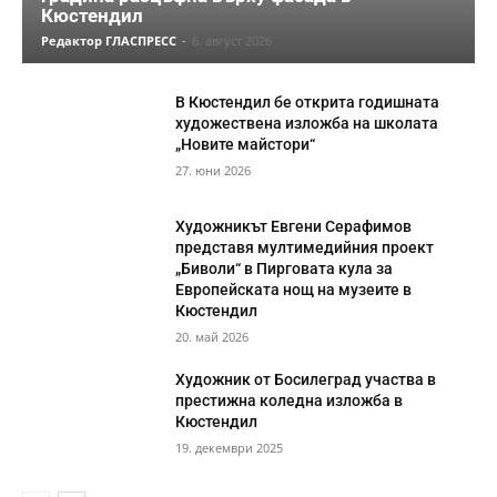
Кюстендил
Редактор ГЛАСПРЕСС
-
6. август 2026
В Кюстендил бе открита годишната
художествена изложба на школата
„Новите майстори“
27. юни 2026
Художникът Евгени Серафимов
представя мултимедийния проект
„Биволи“ в Пирговата кула за
Европейската нощ на музеите в
Кюстендил
20. май 2026
Художник от Босилеград участва в
престижна коледна изложба в
Кюстендил
19. декември 2025