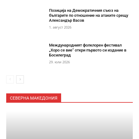
Позиција на Демократичния съюз на
българите по отношение на атаките срещу
Александър Васов
1. август 2026
Международният фолклорен фестивал
„Хоро се вие“ откри първото си издание в
Босилеград
29. юли 2026
СЕВЕРНА МАКЕДОНИЯ