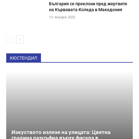
България се преклони пред жертвите
на Кървавата Коледа в Македония
13. януари 2025
КЮСТЕНДИЛ
Изкуството излезе на улицата: Цветна
градина разцъфна върху фасада в