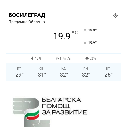
БОСИЛЕГРАД
Предимно Облачно
°
19.9
°
C
19.9
°
19.9
48%
1.7m/s
52%
ПТ
СБ
НД
ПН
ВТ
29
°
31
°
32
°
32
°
26
°