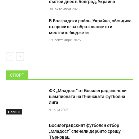
състои днес в Болград, Украйна
30. октомври 2025
В Болградски район, Украйна, обсъдиха
въпросите за образованието и
местните бюджети
19. септември 2025
СПОРТ
ФК „Младост“ от Босилеград спечели
шампионата на Пчинската футболна
лига
9. юни 2026
Новини
Босилеградският футболен отбор
„Младост” спечели дербито срещу
Търновац