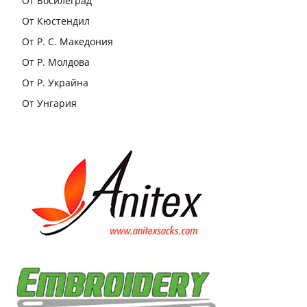
От Босилеград
От Кюстендил
От Р. С. Македония
От Р. Молдова
От Р. Украйна
От Унгария