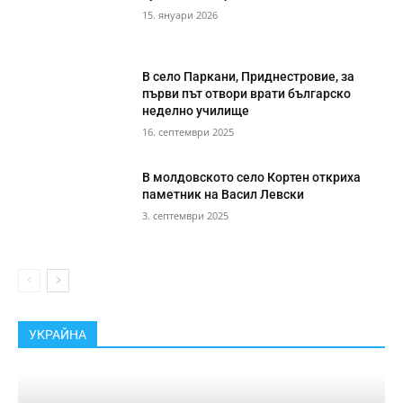
15. януари 2026
В село Паркани, Приднестровие, за
първи път отвори врати българско
неделно училище
16. септември 2025
В молдовското село Кортен откриха
паметник на Васил Левски
3. септември 2025
УКРАЙНА