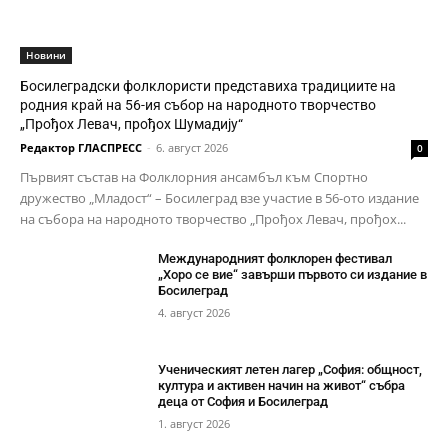
Новини
Босилеградски фолклористи представиха традициите на
родния край на 56-ия събор на народното творчество
„Прођох Левач, прођох Шумадију“
Редактор ГЛАСПРЕСС
-
6. август 2026
0
Първият състав на Фолклорния ансамбъл към Спортно
дружество „Младост“ – Босилеград взе участие в 56-ото издание
на събора на народното творчество „Прођох Левач, прођох...
Международният фолклорен фестивал
„Хоро се вие“ завърши първото си издание в
Босилеград
4. август 2026
Ученическият летен лагер „София: общност,
култура и активен начин на живот“ събра
деца от София и Босилеград
1. август 2026