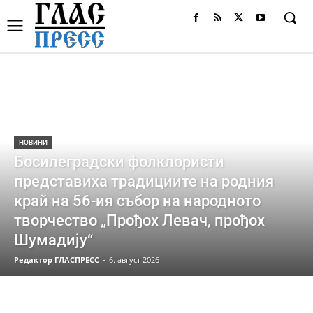
НОВИНИ
Босилеградски фолклористи
представиха традициите на родния
край на 56-ия събор на народното
творчество „Прођох Левач, прођох
Шумадију“
Редактор ГЛАСПРЕСС
-
6. август 2026