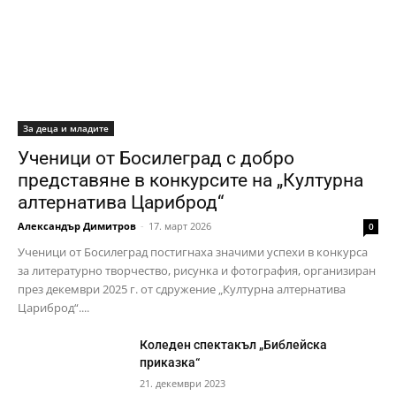
За деца и младите
Ученици от Босилеград с добро
представяне в конкурсите на „Културна
алтернатива Цариброд“
Александър Димитров
-
17. март 2026
0
Ученици от Босилеград постигнаха значими успехи в конкурса
за литературно творчество, рисунка и фотография, организиран
през декември 2025 г. от сдружение „Културна алтернатива
Цариброд“....
Коледен спектакъл „Библейска
приказка“
21. декември 2023