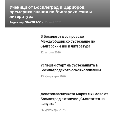
Ученици от Босилеград и Цариброд
премериха знания по български език и
литература
Редактор ГЛАСПРЕСС
-
25. май 2026
В Босилеград се проведе
Междуобщинско състезание по
български език и литература
22. април 2026
Успешен старт на състезанията в
Босилеградското основно училище
13. февруари 2026
Деветокласничката Мария Якимова от
Босилеград с отличие „Състезател на
випуска“
26. декември 2025