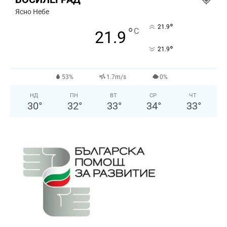
Ясно Небе
°
21.9
°
C
21.9
°
21.9
53%
1.7m/s
0%
НД
ПН
ВТ
СР
ЧТ
30
°
32
°
33
°
34
°
33
°