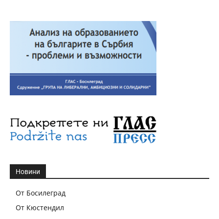
Новини
От Босилеград
От Кюстендил