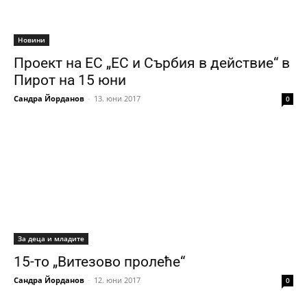
Новини
Проект на ЕС „ЕС и Сърбия в действие“ в
Пирот на 15 юни
Сандра Йорданов
-
13. юни 2017
0
За деца и младите
15-то „Витезово пролеће“
Сандра Йорданов
-
12. юни 2017
0