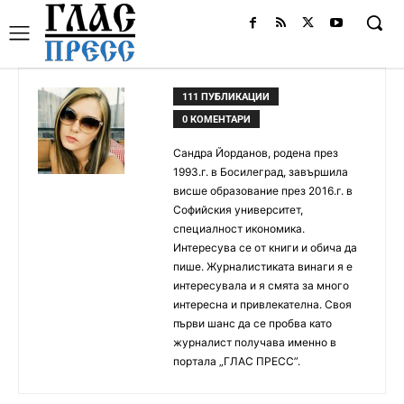
111 ПУБЛИКАЦИИ
0 КОМЕНТАРИ
Сандра Йорданов, родена през
1993.г. в Босилеград, завършила
висше образование през 2016.г. в
Софийския университет,
специалност икономика.
Интересува се от книги и обича да
пише. Журналистиката винаги я е
интересувала и я смята за много
интересна и привлекателна. Своя
първи шанс да се пробва като
журналист получава именно в
портала „ГЛАС ПРЕСС”.