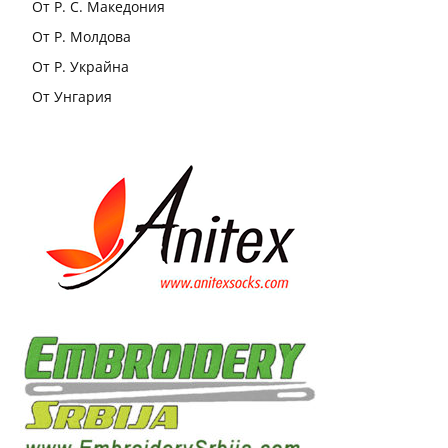
От Р. С. Македония
От Р. Молдова
От Р. Украйна
От Унгария