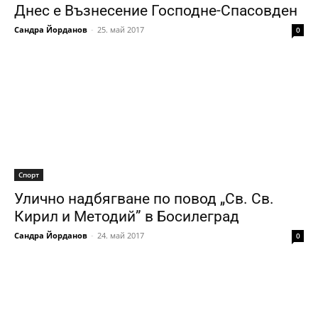
Днес е Възнесение Господне-Спасовден
Сандра Йорданов
-
25. май 2017
0
Спорт
Улично надбягване по повод „Св. Св.
Кирил и Методий” в Босилеград
Сандра Йорданов
-
24. май 2017
0