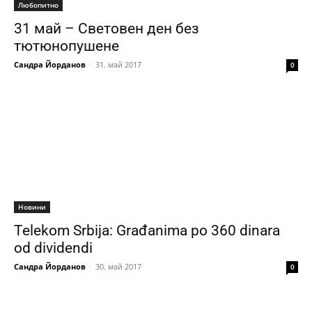
Любопитно
31 май – Световен ден без
тютюнопушене
Сандра Йорданов
-
31. май 2017
0
Новини
Telekom Srbija: Građanima po 360 dinara
od dividendi
Сандра Йорданов
-
30. май 2017
0