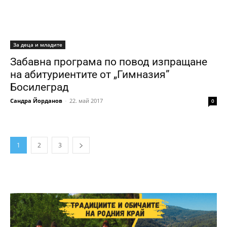
За деца и младите
Забавна програма по повод изпращане
на абитуриентите от „Гимназия”
Босилеград
Сандра Йорданов
-
22. май 2017
0
1
2
3