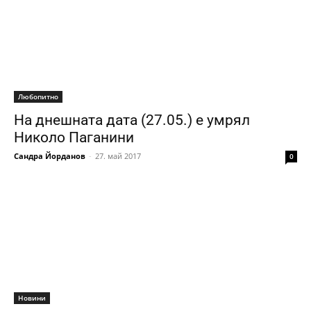
Любопитно
На днешната дата (27.05.) е умрял
Николо Паганини
Сандра Йорданов
-
27. май 2017
0
Новини