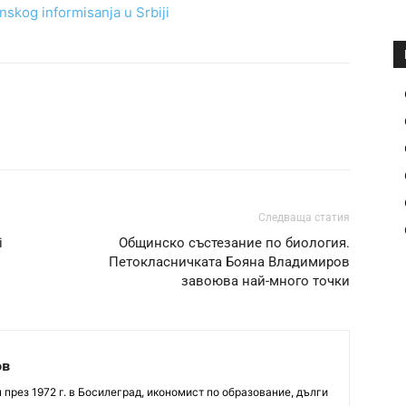
skog informisanja u Srbiji
Следваща статия
i
Общинскo състезание по биология.
Петокласничката Бояна Владимиров
завоюва най-много точки
ов
през 1972 г. в Босилеград, икономист по образование, дълги