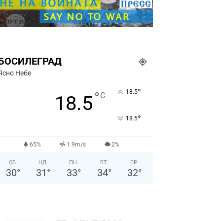
БОСИЛЕГРАД
Ясно Небе
°
18.5
°
C
18.5
°
18.5
65%
1.9m/s
2%
СБ
НД
ПН
ВТ
СР
30
°
31
°
33
°
34
°
32
°