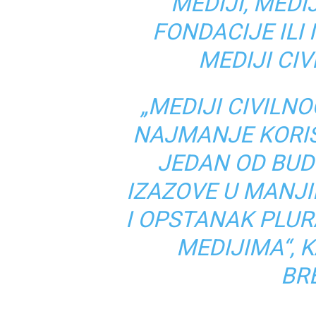
MEDIJI, MEDI
FONDACIJE ILI 
MEDIJI CI
„MEDIJI CIVILN
NAJMANJE KORIŠ
JEDAN OD BU
IZAZOVE U MANJ
I OPSTANAK PLU
MEDIJIMA“, 
BR