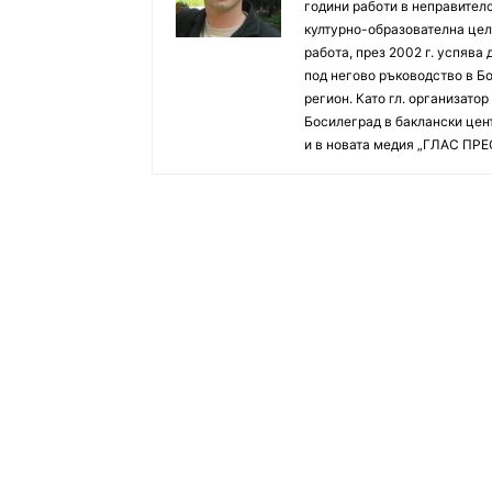
години работи в неправителс
културно-образователна цел
работа, през 2002 г. успява
под негово ръководство в Б
регион. Като гл. организато
Босилеград в баклански цент
и в новата медия „ГЛАС ПРЕ