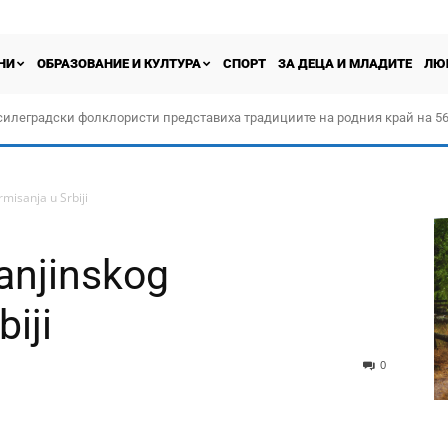
НИ
ОБРАЗОВАНИЕ И КУЛТУРА
СПОРТ
ЗА ДЕЦА И МЛАДИТЕ
ЛЮ
силеградски фолклористи представиха традициите на родния край на 56
орчество „Прођох Левач, прођох Шумадију“
misanja u Srbiji
anjinskog
biji
0