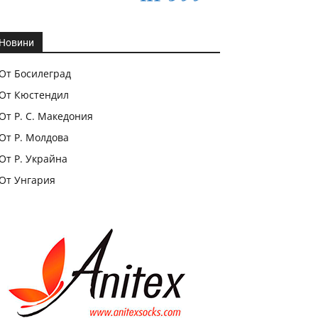
Новини
От Босилеград
От Кюстендил
От Р. С. Македония
От Р. Молдова
От Р. Украйна
От Унгария