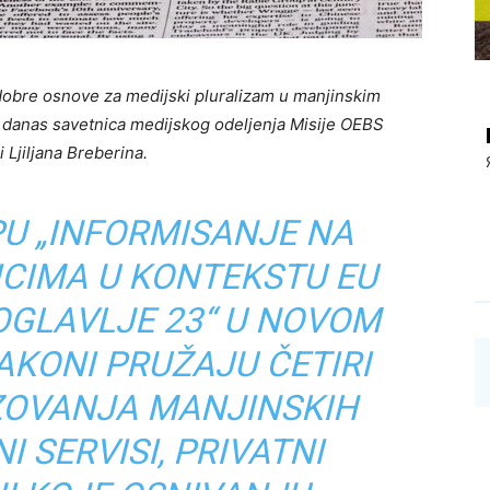
dobre osnove za medijski pluralizam u manjinskim
a je danas savetnica medijskog odeljenja Misije OEBS
i Ljiljana Breberina.
PU „INFORMISANJE NA
ICIMA U KONTEKSTU EU
OGLAVLJE 23“ U NOVOM
AKONI PRUŽAJU ČETIRI
ZOVANJA MANJINSKIH
I SERVISI, PRIVATNI