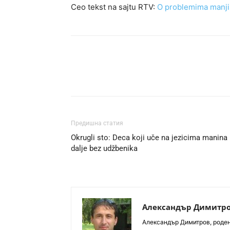
Ceo tekst na sajtu RTV:
O problemima manjin
Предишна статия
Okrugli sto: Deca koji uče na jezicima manina 
dalje bez udžbenika
Александър Димитр
Aлександър Димитров, роден 