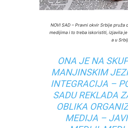
NOVI SAD – Pravni okvir Srbije pruža 
medijima i to treba iskoristiti, izjavil
a u Srbij
ONA JE NA SKU
MANJINSKIM JEZ
INTEGRACIJA – P
SADU REKLADA Z
OBLIKA ORGANI
MEDIJA – JAVN