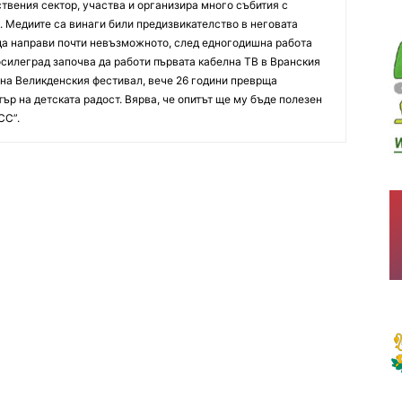
твения сектор, участва и организира много събития с
. Медиите са винаги били предизвикателство в неговата
 да направи почти невъзможното, след едногодишна работа
осилеград започва да работи първата кабелна ТВ в Вранския
р на Великденския фестивал, вече 26 години преврща
ър на детската радост. Вярва, че опитът ще му бъде полезен
СС”.