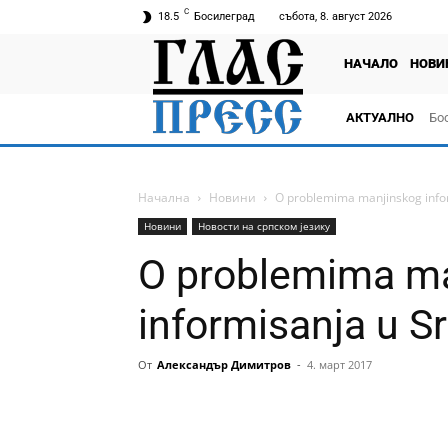
C
18.5
Босилеград
събота, 8. август 2026
НАЧАЛО
НОВИ
АКТУАЛНО
Бо
тв
Начална
Новини
O problemima manjinskog infor
Новини
Новости на српском језику
O problemima m
informisanja u Sr
От
Александър Димитров
-
4. март 2017