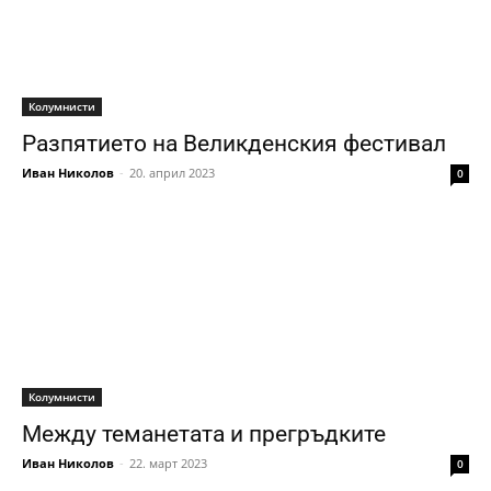
Колумнисти
Разпятието на Великденския фестивал
Иван Николов
-
20. април 2023
0
Колумнисти
Между теманетата и прегръдките
Иван Николов
-
22. март 2023
0