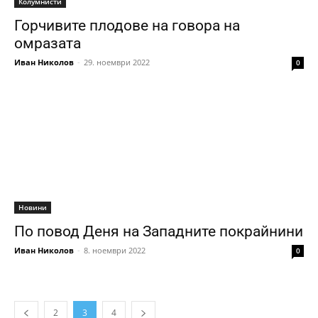
Колумнисти
Горчивите плодове на говора на
омразата
Иван Николов
-
29. ноември 2022
0
Новини
По повод Деня на Западните покрайнини
Иван Николов
-
8. ноември 2022
0
2
3
4