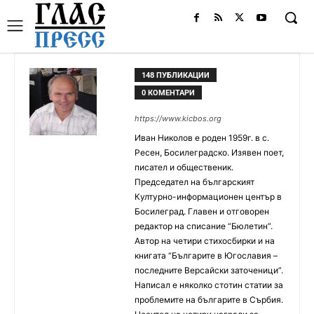
148 ПУБЛИКАЦИИ
0 КОМЕНТАРИ
https://www.kicbos.org
Иван Николов е роден 1959г. в с.
Ресен, Босилеградско. Изявен поет,
писател и общественик.
Председател на българският
Културно-информационен център в
Босилеград. Главен и отговорен
редактор на списание “Бюлетин”.
Автор на четири стихосбирки и на
книгата “Българите в Югославия –
последните Версайски заточеници”.
Написал е няколко стотин статии за
проблемите на българите в Сърбия.