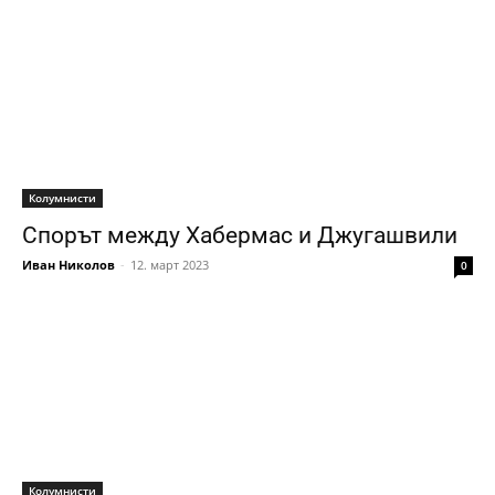
Колумнисти
Спорът между Хабермас и Джугашвили
Иван Николов
-
12. март 2023
0
Колумнисти