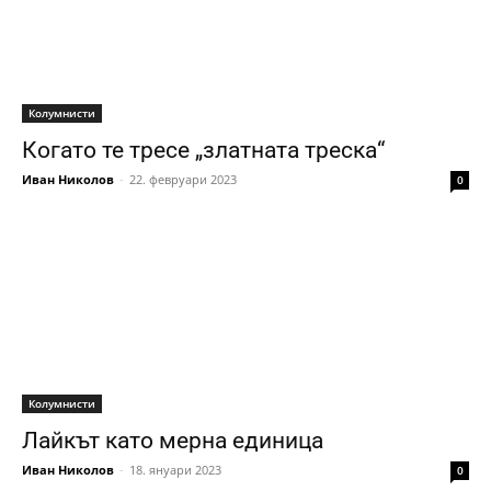
Колумнисти
Когато те тресе „златната треска“
Иван Николов
-
22. февруари 2023
0
Колумнисти
Лайкът като мерна единица
Иван Николов
-
18. януари 2023
0