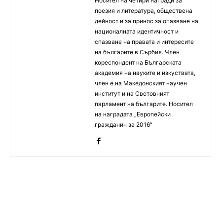
Носител на четири награди за
поезия и литература, обществена
дейност и за принос за опазване на
националната идентичност и
спазване на правата и интересите
на българите в Сърбия. Член
кореспондент на Българската
академия на науките и изкуствата,
член е на Македонският научен
институт и на Световният
парламент на българите. Носител
на наградата „Европейски
гражданин за 2016“