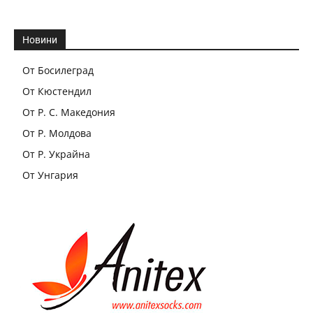
Новини
От Босилеград
От Кюстендил
От Р. С. Македония
От Р. Молдова
От Р. Украйна
От Унгария