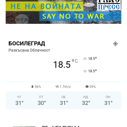
БОСИЛЕГРАД
Разкъсана Облачност
°
18.5
°
C
18.5
°
18.5
56%
1.7m/s
39%
ЧТ
ПТ
СБ
НД
ПН
31
°
30
°
31
°
32
°
31
°