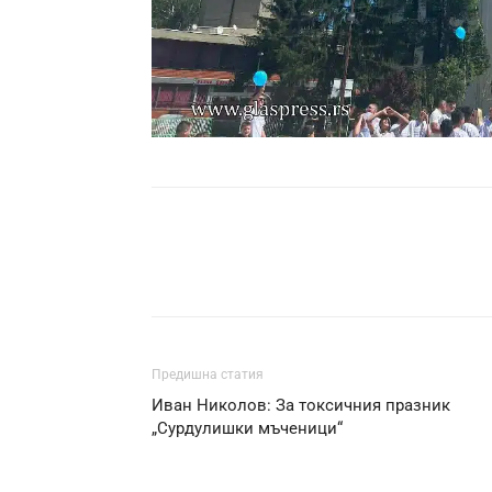
Предишна статия
Иван Николов: За токсичния празник
„Сурдулишки мъченици“