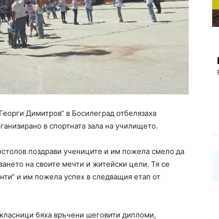
Георги Димитров“ в Босилеград отбелязаха
ганизирано в спортната зала на училището.
столов поздрави учениците и им пожела смело да
ането на своите мечти и житейски цели. Тя се
нти“ и им пожела успех в следващия етап от
окласници бяха връчени шеговити дипломи,