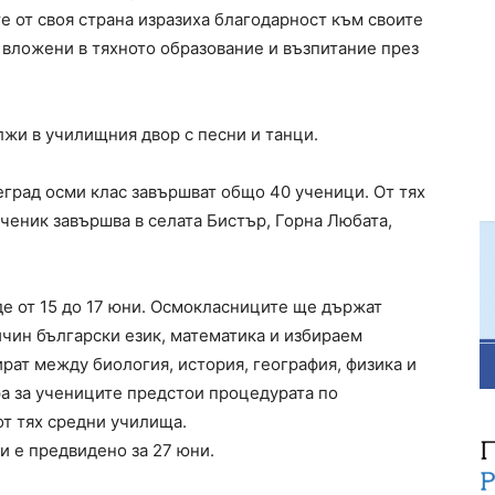
е от своя страна изразиха благодарност към своите
, вложени в тяхното образование и възпитание през
жи в училищния двор с песни и танци.
еград осми клас завършват общо 40 ученици. От тях
ученик завършва в селата Бистър, Горна Любата,
де от 15 до 17 юни. Осмокласниците ще държат
йчин български език, математика и избираем
рат между биология, история, география, физика и
ра за учениците предстои процедурата по
от тях средни училища.
и е предвидено за 27 юни.