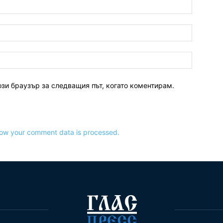
ози браузър за следващия път, когато коментирам.
ow your comment data is processed.