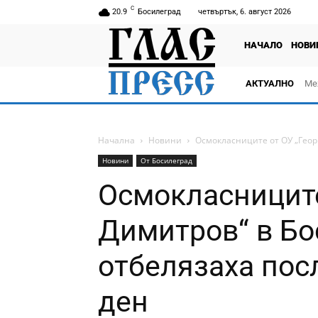
C
20.9
Босилеград
четвъртък, 6. август 2026
НАЧАЛО
НОВИ
АКТУАЛНО
Ме
Начална
Новини
Осмокласниците от ОУ „Геор
Новини
От Босилеград
Осмокласниците
Димитров“ в Бо
отбелязаха пос
ден