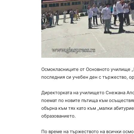
Осмокласниците от Основното училище „
последния си учебен ден с тържество, ор
Директорката на училището Снежана Апо
поемат по новите пътища към осъществяв
обърна към тях като към „малки абитурие
образованието.
По време на тържеството на всички осм