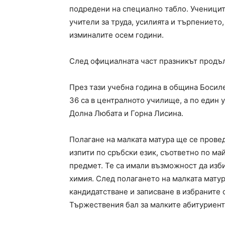
подредени на специално табло. Ученицит
учители за труда, усилията и търпението
изминалите осем години.
След официалната част празникът продъл
През тази учебна година в община Босил
36 са в централното училище, а по един 
Долна Любата и Горна Лисина.
Полагане на малката матура ще се прове
изпити по сръбски език, съответно по ма
предмет. Те са имали възможност да изби
химия. След полагането на малката мату
кандидатстване и записване в избраните 
Тържествения бал за малките абитуриент