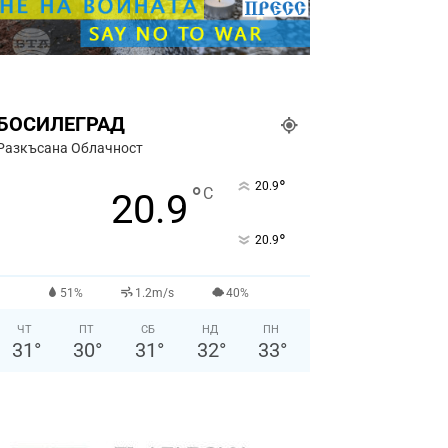
БОСИЛЕГРАД
Разкъсана Облачност
°
20.9
°
C
20.9
°
20.9
51%
1.2m/s
40%
ЧТ
ПТ
СБ
НД
ПН
31
°
30
°
31
°
32
°
33
°