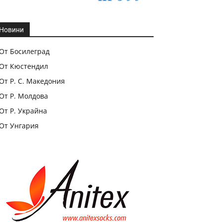
Новини
От Босилеград
От Кюстендил
От Р. С. Македония
От Р. Молдова
От Р. Украйна
От Унгария