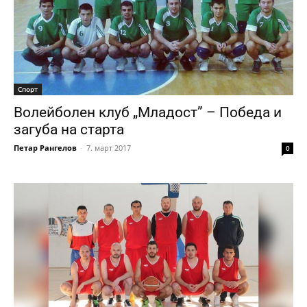
Спорт
Волейболен клуб „Младост” – Победа и
загуба на старта
Петар Рангелов
-
7. март 2017
0