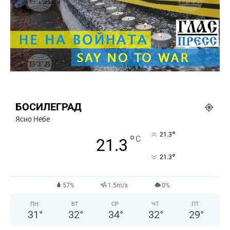
БОСИЛЕГРАД
Ясно Небе
°
21.3
°
C
21.3
°
21.3
57%
1.5m/s
0%
ПН
ВТ
СР
ЧТ
ПТ
31
°
32
°
34
°
32
°
29
°