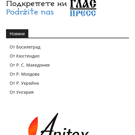
Новини
От Босилеград
От Кюстендил
От Р. С. Македония
От Р. Молдова
От Р. Украйна
От Унгария