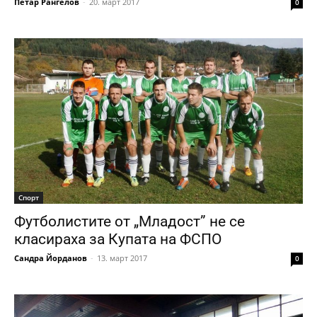
Петар Рангелов
-
20. март 2017
0
Спорт
Футболистите от „Младост” не се
класираха за Купата на ФСПО
Сандра Йорданов
-
13. март 2017
0