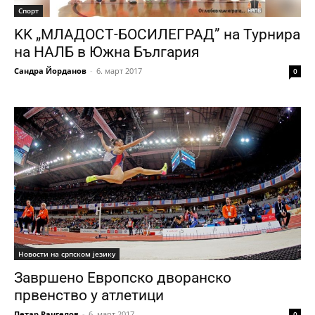
Спорт
KK „МЛАДОСТ-БОСИЛЕГРАД” на Турнира
на НАЛБ в Южна България
Сандра Йорданов
-
6. март 2017
0
Новости на српском језику
Завршено Европско дворанско
првенство у атлетици
Петар Рангелов
-
6. март 2017
0