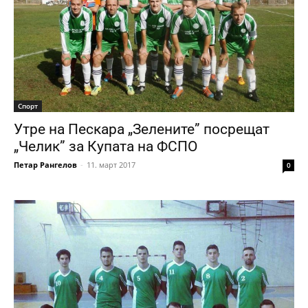
Спорт
Утре на Пескара „Зелените” посрещат
„Челик” за Купата на ФСПО
Петар Рангелов
-
11. март 2017
0