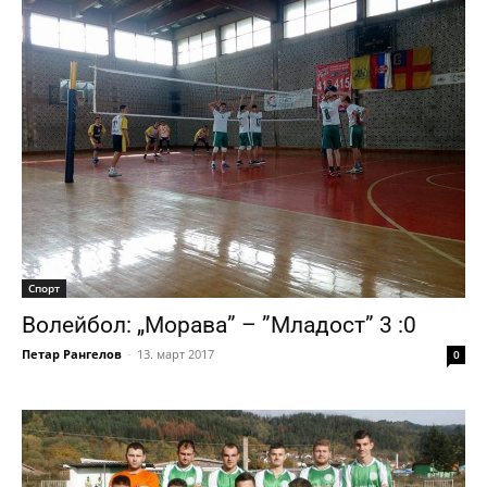
Спорт
Волейбол: „Морава” – ”Младост” 3 :0
Петар Рангелов
-
13. март 2017
0