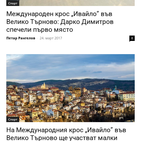
Спорт
Международeн крос „Ивайло” във
Велико Търново: Дарко Димитров
спечели първо място
Петар Рангелов
-
24. март 2017
0
Спорт
На Международния крос „Ивайло” във
Велико Търново ще участват малки