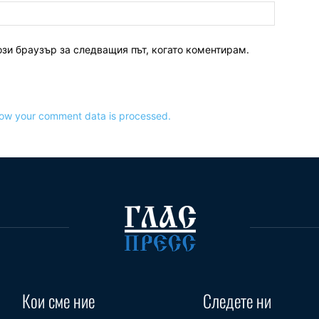
ози браузър за следващия път, когато коментирам.
ow your comment data is processed.
Кои сме ние
Следете ни