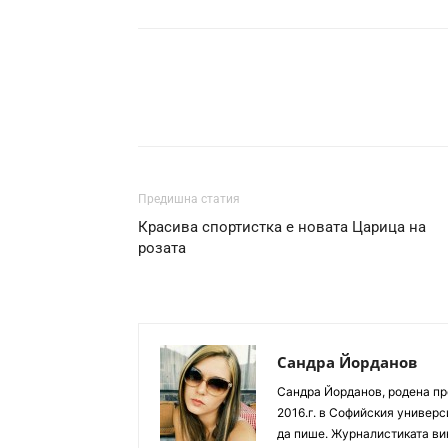
Предишна статия
Красива спортистка е новата Царица на
розата
Сандра Йорданов
Сандра Йорданов, родена пр
2016.г. в Софийския универс
да пише. Журналистиката вин