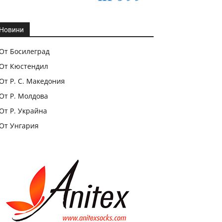
Новини
От Босилеград
От Кюстендил
От Р. С. Македония
От Р. Молдова
От Р. Украйна
От Унгария