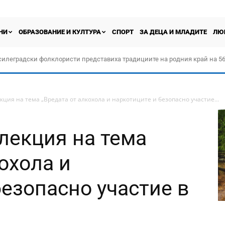
НИ
ОБРАЗОВАНИЕ И КУЛТУРА
СПОРТ
ЗА ДЕЦА И МЛАДИТЕ
ЛЮ
силеградски фолклористи представиха традициите на родния край на 56
орчество „Прођох Левач, прођох Шумадију“
ция на тема „Вредата от алкохола и наркотиците и безопасно участие...
лекция на тема
охола и
безопасно участие в