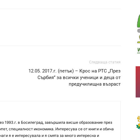
Следваща статия
12.05. 2017.г. (петък) – Крос на РТС „През
Сърбия” за всички ученици и деца от
предучилищна възраст
ез 1993.г. в Босилеград, завършила висше образование през
итет, специалност икономика. Интересува се от книги и обича
аги я е интересувала и я смята за много интересна и