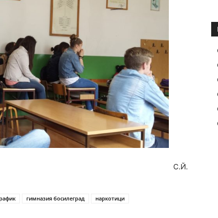
С.Й.
трафик
гимназия босилеград
наркотици