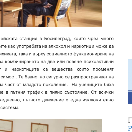
ейската станция в Босилеград, които чрез много
те как употребата на алкохол и наркотици може да
ихиката, така и върху социалното функциониране на
ва комбинирането на две или повече психоактивни
ът и наркотиците са вещества които променят
исимост. Те бавно, но сигурно се разпространяват на
ма част от младото поколение. На учениците бяха
ие в пътния трафик в пияно състояние. От всички
ежедневно, пътното движение е една изключително
 система.