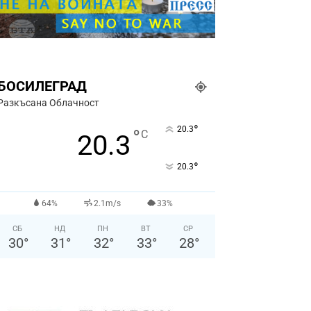
БОСИЛЕГРАД
Разкъсана Облачност
°
20.3
°
C
20.3
°
20.3
64%
2.1m/s
33%
СБ
НД
ПН
ВТ
СР
30
°
31
°
32
°
33
°
28
°