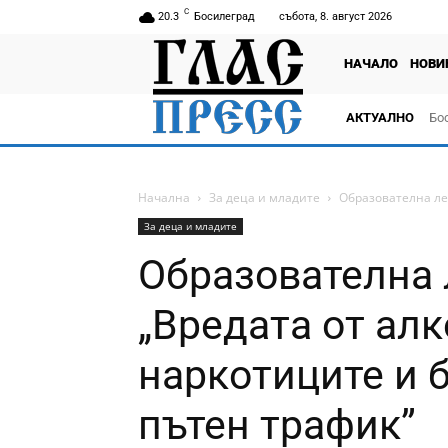
C
20.3
Босилеград
събота, 8. август 2026
НАЧАЛО
НОВИ
АКТУАЛНО
Бо
тв
Начална
За деца и младите
Образователна лек
За деца и младите
Образователна 
„Вредата от алк
наркотиците и 
пътен трафик”