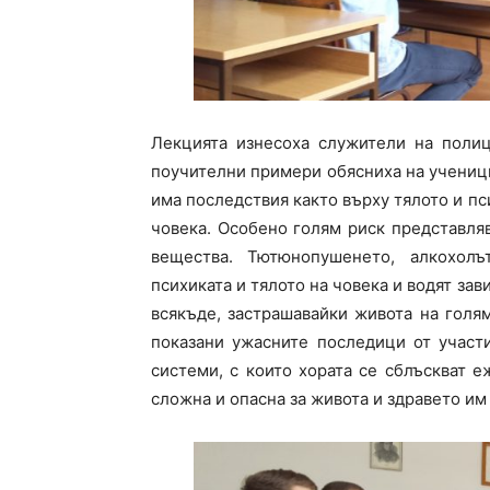
Лекцията изнесоха служители на полиц
поучителни примери обясниха на ученици
има последствия както върху тялото и пс
човека. Особено голям риск представля
вещества. Тютюнопушенето, алкохол
психиката и тялото на човека и водят зав
всякъде, застрашавайки живота на голя
показани ужасните последици от участ
системи, с които хората се сблъскват 
сложна и опасна за живота и здравето им