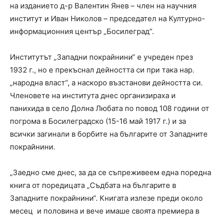
на изданието д-р Валентин Янев – член на научния
институт и Иван Николов – председател на Културно-
информационния център „Босилеград“.
Институтът „Западни покрайнини“ е учреден през
1932 г., но е прекъснал дейността си при така нар.
„народна власт“, а наскоро възстанови дейността си.
Членовете на института днес организираха и
панихида в село Долна Любата по повод 108 години от
погрома в Босилеградско (15-16 май 1917 г.) и за
всички загинали в борбите на българите от Западните
покрайнини.
„Заедно сме днес, за да се съпреживеем една поредна
книга от поредицата „Съдбата на българите в
Западните покрайнини“. Книгата излезе преди около
месец и половина и вече имаше своята премиера в