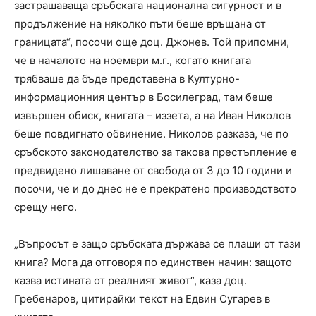
застрашаваща сръбската национална сигурност и в
продължение на няколко пъти беше връщана от
границата“, посочи още доц. Джонев. Той припомни,
че в началото на ноември м.г., когато книгата
трябваше да бъде представена в Културно-
информационния център в Босилеград, там беше
извършен обиск, книгата – иззета, а на Иван Николов
беше повдигнато обвинение. Николов разказа, че по
сръбското законодателство за такова престъпление е
предвидено лишаване от свобода от 3 до 10 години и
посочи, че и до днес не е прекратено производството
срещу него.
„Въпросът е защо сръбската държава се плаши от тази
книга? Мога да отговоря по единствен начин: защото
казва истината от реалният живот“, каза доц.
Гребенаров, цитирайки текст на Едвин Сугарев в