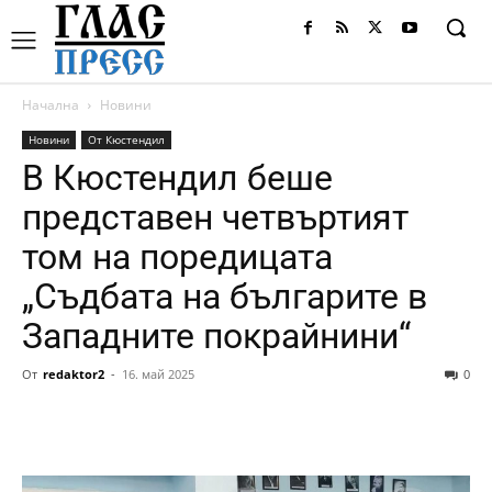
Начална
Новини
Новини
От Кюстендил
В Кюстендил беше
представен четвъртият
том на поредицата
„Съдбата на българите в
Западните покрайнини“
От
redaktor2
-
16. май 2025
0