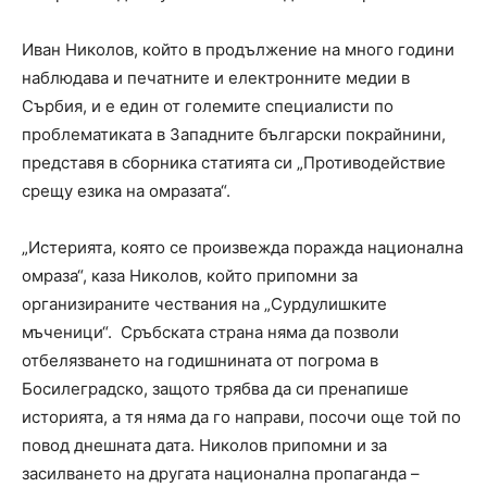
Иван Николов, който в продължение на много години
наблюдава и печатните и електронните медии в
Сърбия, и е един от големите специалисти по
проблематиката в Западните български покрайнини,
представя в сборника статията си „Противодействие
срещу езика на омразата“.
„Истерията, която се произвежда поражда национална
омраза“, каза Николов, който припомни за
организираните чествания на „Сурдулишките
мъченици“. Сръбската страна няма да позволи
отбелязването на годишнината от погрома в
Босилеградско, защото трябва да си пренапише
историята, а тя няма да го направи, посочи още той по
повод днешната дата. Николов припомни и за
засилването на другата национална пропаганда –