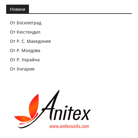
Новини
От Босилеград
От Кюстендил
От Р. С. Македония
От Р. Молдова
От Р. Украйна
От Унгария