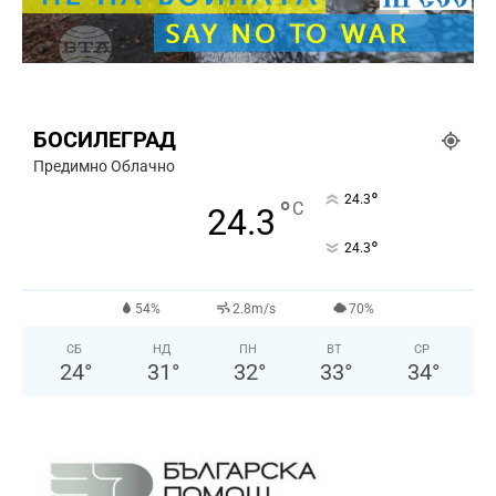
БОСИЛЕГРАД
Предимно Облачно
°
24.3
°
C
24.3
°
24.3
54%
2.8m/s
70%
СБ
НД
ПН
ВТ
СР
24
°
31
°
32
°
33
°
34
°