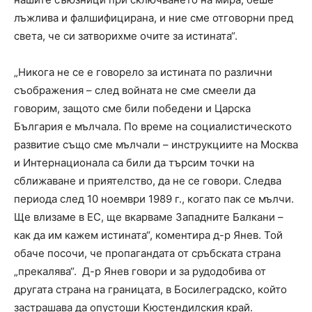
лъжлива и фалшифицирана, и ние сме отговорни пред
света, че си затворихме очите за истината“.
„Никога не се е говорело за истината по различни
съображения – след войната не сме смеели да
говорим, защото сме били победени и Царска
България е мълчала. По време на социалистическото
развитие също сме мълчали – инструкциите на Москва
и Интернационала са били да търсим точки на
сближаване и приятелство, да не се говори. Следва
периода след 10 ноември 1989 г., когато пак се мълчи.
Ще влизаме в ЕС, ще вкарваме Западните Балкани –
как да им кажем истината“, коментира д-р Янев. Той
обаче посочи, че пропагандата от сръбската страна
„прекалява“. Д-р Янев говори и за рудодобива от
другата страна на границата, в Босилеградско, който
застрашава да опустоши Кюстендилския край.