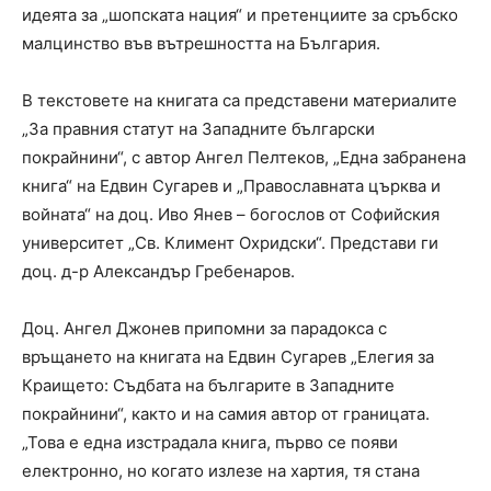
идеята за „шопската нация“ и претенциите за сръбско
малцинство във вътрешността на България.
В текстовете на книгата са представени материалите
„За правния статут на Западните български
покрайнини“, с автор Ангел Пелтеков, „Една забранена
книга“ на Едвин Сугарев и „Православната църква и
войната“ на доц. Иво Янев – богослов от Софийския
университет „Св. Климент Охридски“. Представи ги
доц. д-р Александър Гребенаров.
Доц. Ангел Джонев припомни за парадокса с
връщането на книгата на Едвин Сугарев „Елегия за
Краището: Съдбата на българите в Западните
покрайнини“, както и на самия автор от границата.
„Това е една изстрадала книга, първо се появи
електронно, но когато излезе на хартия, тя стана