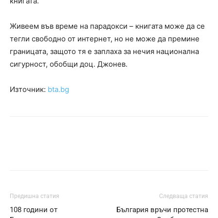
книгата.
Живеем във време на парадокси – книгата може да се
тегли свободно от интернет, но не може да премине
границата, защото тя е заплаха за нечия национална
сигурност, обобщи доц. Джонев.
Източник:
bta.bg
Предишна статия
Следваща статия
108 години от
България връчи протестна