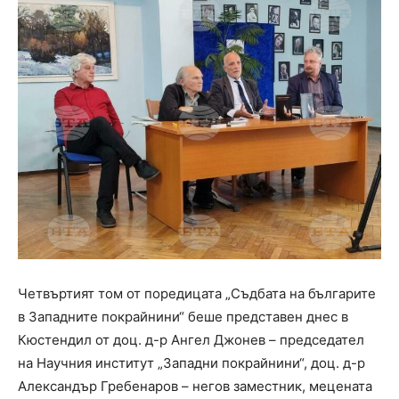
Четвъртият том от поредицата „Съдбата на българите
в Западните покрайнини“ беше представен днес в
Кюстендил от доц. д-р Ангел Джонев – председател
на Научния институт „Западни покрайнини“, доц. д-р
Александър Гребенаров – негов заместник, мецената