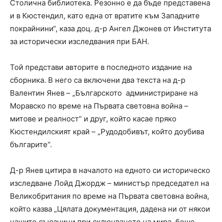
Столична библиотека. Резонно е да бъде представена
и в Кюстендил, като една от вратите към Западните
покрайнини“, каза доц. д-р Ангел Джонев от Института
за исторически изследвания при БАН.
Той представи авторите в последното издание на
сборника. В него са включени два текста на д-р
Валентин Янев – „Българското администриране на
Моравско по време на Първата световна война –
митове и реалност“ и друг, който касае пряко
Кюстендилският край – „Рудодобивът, който доубива
българите“.
Д-р Янев цитира в началото на едното си историческо
изследване Лойд Джордж – министър председател на
Великобритания по време на Първата световна война,
който казва „Цялата документация, дадена ни от някои
нашите съюзници при сключването на мира, беше