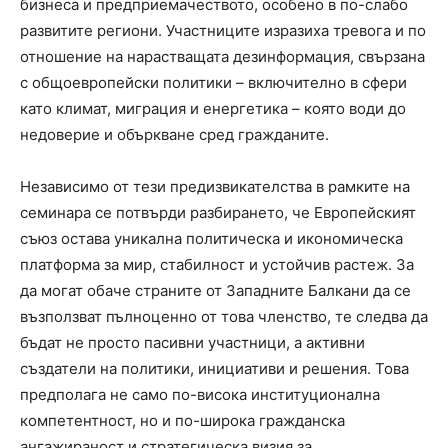
бизнеса и предприемачеството, особено в по-слабо
развитите региони. Участниците изразиха тревога и по
отношение на нарастващата дезинформация, свързана
с общоевропейски политики – включително в сфери
като климат, миграция и енергетика – която води до
недоверие и объркване сред гражданите.
Независимо от тези предизвикателства в рамките на
семинара се потвърди разбирането, че Европейският
съюз остава уникална политическа и икономическа
платформа за мир, стабилност и устойчив растеж. За
да могат обаче страните от Западните Балкани да се
възползват пълноценно от това членство, те следва да
бъдат не просто пасивни участници, а активни
създатели на политики, инициативи и решения. Това
предполага не само по-висока институционална
компетентност, но и по-широка гражданска
ангажираност и стратегическа визия за