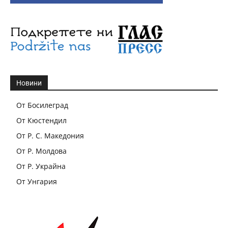
Новини
От Босилеград
От Кюстендил
От Р. С. Македония
От Р. Молдова
От Р. Украйна
От Унгария