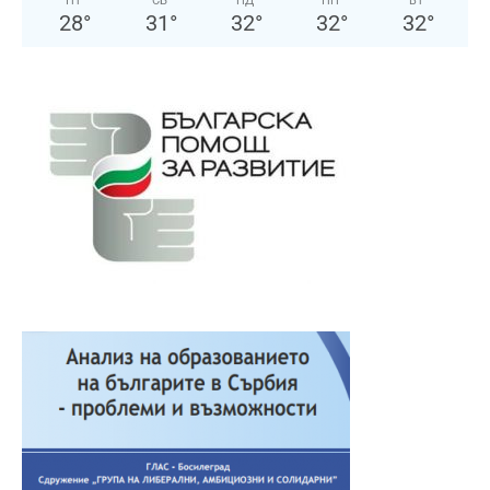
ПТ
СБ
НД
ПН
ВТ
28
°
31
°
32
°
32
°
32
°