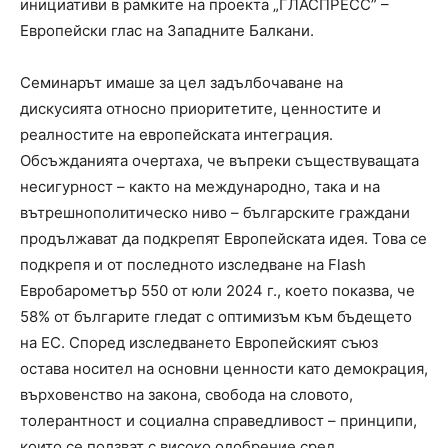
инициативи в рамките на проекта „ГЛАСПРЕСС” –
Европейски глас на Западните Балкани.
Семинарът имаше за цел задълбочаване на
дискусията относно приоритетите, ценностите и
реалностите на европейската интеграция.
Обсъжданията очертаха, че въпреки съществуващата
несигурност – както на международно, така и на
вътрешнополитическо ниво – българските граждани
продължават да подкрепят Европейската идея. Това се
подкрепя и от последното изследване на Flash
Евробарометър 550 от юли 2024 г., което показва, че
58% от българите гледат с оптимизъм към бъдещето
на ЕС. Според изследването Европейският съюз
остава носител на основни ценности като демокрация,
върховенство на закона, свобода на словото,
толерантност и социална справедливост – принципи,
които се ползват с високо одобрение сред