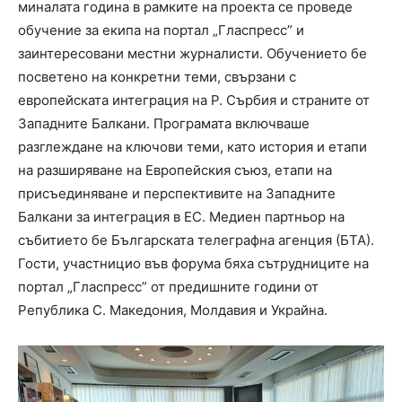
миналата година в рамките на проекта се проведе
обучение за екипа на портал „Гласпресс” и
заинтересовани местни журналисти. Обучението бе
посветено на конкретни теми, свързани с
европейската интеграция на Р. Сърбия и страните от
Западните Балкани. Програмата включваше
разглеждане на ключови теми, като история и етапи
на разширяване на Европейския съюз, етапи на
присъединяване и перспективите на Западните
Балкани за интеграция в ЕС. Медиен партньор на
събитието бе Българската телеграфна агенция (БТА).
Гости, участницио във форума бяха сътрудниците на
портал „Гласпресс” от предишните години от
Република С. Македония, Молдавия и Украйна.