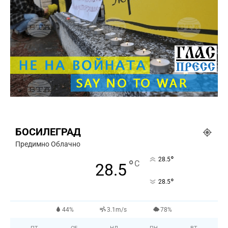
БОСИЛЕГРАД
Предимно Облачно
°
28.5
°
C
28.5
°
28.5
44%
3.1m/s
78%