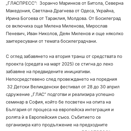
„ГЛАСПРЕСС”: Зоранчо Маринков от Битола, Северна
Македония, Светлана Драгнева от Одеса, Украйна,
Ирина Богоева от Тараклия, Молдова. От Босилеград
се включиха още Милена Миленова, Мирослав
Пеневич, Иван Николов, Деян Миленов и още няколко
заитересувани от темата босилеградчани.
С оглед забавянето на втория транш от средствата по
проекта (средата на март 2025) се стигна до леко
забавяне на предвидените инициативи.
Непосредстевено след провеждането на поредния
32 Детски Великденски фестивал от 28 до 30 април
сдружение „ГЛАС” подготви и реализира успешно
семинар в София, който бе посветен на опита на
България от процеса на европейска интеграция и
ролята ѝ в Европейския съюз. Събитието се
организира като продължение на предходните