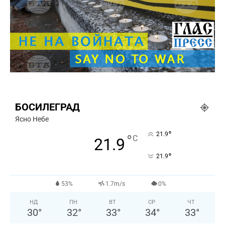
БОСИЛЕГРАД
Ясно Небе
°
21.9
°
C
21.9
°
21.9
53%
1.7m/s
0%
НД
ПН
ВТ
СР
ЧТ
30
°
32
°
33
°
34
°
33
°