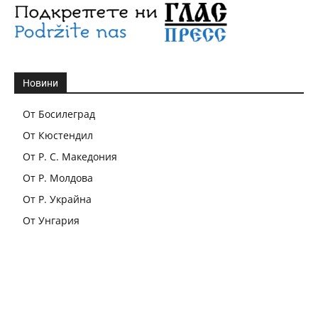
Новини
От Босилеград
От Кюстендил
От Р. С. Македония
От Р. Молдова
От Р. Украйна
От Унгария