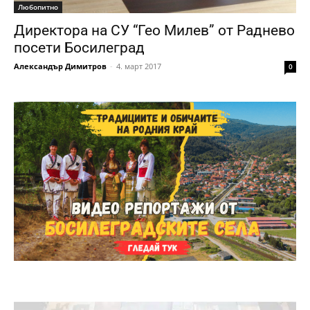
Любопитно
Директора на СУ “Гео Милев” от Раднево
посети Босилеград
Александър Димитров
-
4. март 2017
0