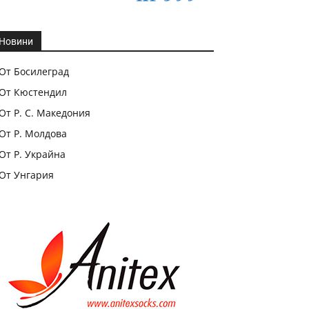
Новини
От Босилеград
От Кюстендил
От Р. С. Македония
От Р. Молдова
От Р. Украйна
От Унгария