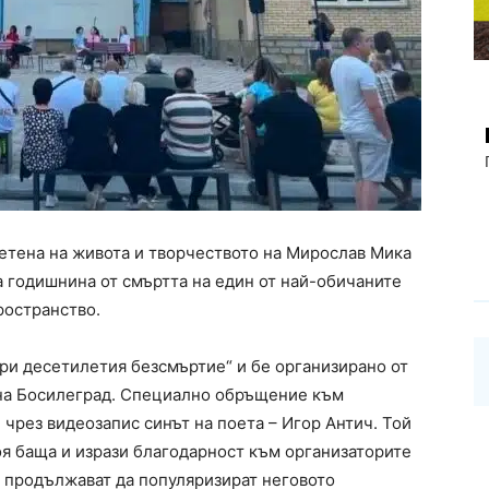
етена на живота и творчеството на Мирослав Мика
а годишнина от смъртта на един от най-обичаните
ространство.
ри десетилетия безсмъртие“ и бе организирано от
ина Босилеград. Специално обръщение към
чрез видеозапис синът на поета – Игор Антич. Той
я баща и изрази благодарност към организаторите
 и продължават да популяризират неговото