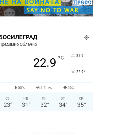
БОСИЛЕГРАД
Предимно Облачно
°
22.9
°
C
22.9
°
22.9
55%
2.4m/s
56%
СБ
НД
ПН
ВТ
СР
23
°
31
°
32
°
34
°
35
°