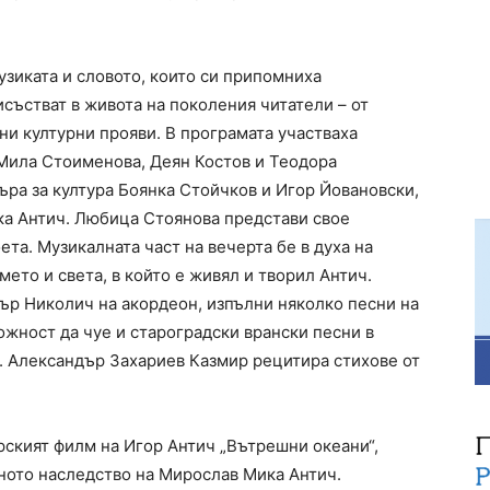
узиката и словото, които си припомниха
исъстват в живота на поколения читатели – от
ни културни прояви. В програмата участваха
Мила Стоименова, Деян Костов и Теодора
ъра за култура Боянка Стойчков и Игор Йовановски,
ка Антич. Любица Стоянова представи свое
та. Музикалната част на вечерта бе в духа на
ето и света, в който е живял и творил Антич.
ър Николич на акордеон, изпълни няколко песни на
жност да чуе и староградски врански песни в
. Александър Захариев Казмир рецитира стихове от
рският филм на Игор Антич „Вътрешни океани“,
ното наследство на Мирослав Мика Антич.