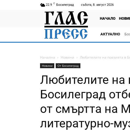
C
22.9
Босилеград
събота, 8. август 2026
НАЧАЛО
НОВИ
АКТУАЛНО
Бо
тв
Начална
Новини
Любителите на поезията в Бо
Новини
От Босилеград
Любителите на 
Босилеград отб
от смъртта на 
литературно-му