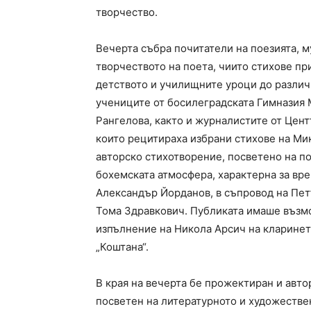
творчество.
Вечерта събра почитатели на поезията, м
творчеството на поета, чиито стихове пр
детството и училищните уроци до различ
учениците от босилеградската Гимназия 
Рангелова, както и журналистите от Цент
които рецитираха избрани стихове на Ми
авторско стихотворение, посветено на пое
бохемската атмосфера, характерна за врем
Александър Йорданов, в съпровод на Пет
Тома Здравкович. Публиката имаше възмо
изпълнение на Никола Арсич на кларинет
„Коштана“.
В края на вечерта бе прожектиран и авто
посветен на литературното и художестве