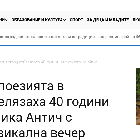
НИ
ОБРАЗОВАНИЕ И КУЛТУРА
СПОРТ
ЗА ДЕЦА И МЛАДИТЕ
ЛЮ
силеградски фолклористи представиха традициите на родния край на 56
орчество „Прођох Левач, прођох Шумадију“
силеград отбелязаха 40 години от смъртта на Мика...
поезията в
елязаха 40 години
Мика Антич с
зикална вечер