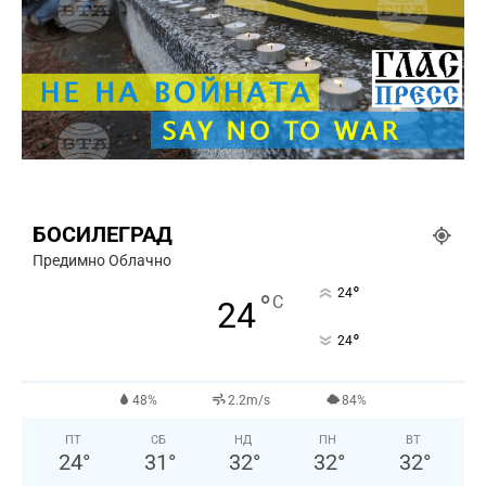
БОСИЛЕГРАД
Предимно Облачно
°
24
°
C
24
°
24
48%
2.2m/s
84%
ПТ
СБ
НД
ПН
ВТ
24
°
31
°
32
°
32
°
32
°