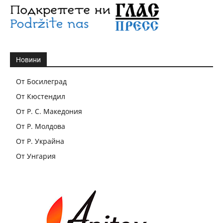
Новини
От Босилеград
От Кюстендил
От Р. С. Македония
От Р. Молдова
От Р. Украйна
От Унгария