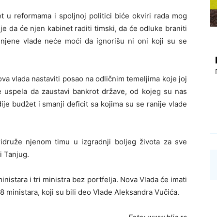
et u reformama i spoljnoj politici biće okviri rada mog
je da će njen kabinet raditi timski, da će odluke braniti
 njene vlade neće moći da ignorišu ni oni koji su se
va vlada nastaviti posao na odličnim temeljima koje joj
je uspela da zaustavi bankrot države, od kojeg su nas
je budžet i smanji deficit sa kojima su se ranije vlade
idruže njenom timu u izgradnji boljeg života za sve
si Tanjug.
nistara i tri ministra bez portfelja. Nova Vlada će imati
8 ministara, koji su bili deo Vlade Aleksandra Vučića.