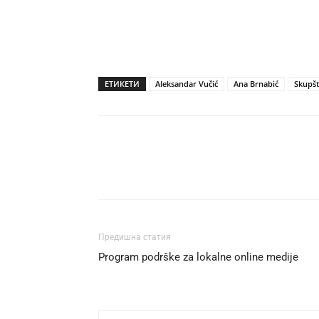
ЕТИКЕТИ
Aleksandar Vučić
Ana Brnabić
Skupšt
Предишна статия
Program podrške za lokalne online medije