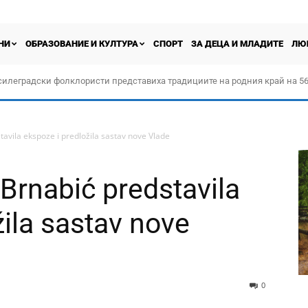
НИ
ОБРАЗОВАНИЕ И КУЛТУРА
СПОРТ
ЗА ДЕЦА И МЛАДИТЕ
ЛЮ
силеградски фолклористи представиха традициите на родния край на 56
орчество „Прођох Левач, прођох Шумадију“
vila ekspoze i predložila sastav nove Vlade
Brnabić predstavila
žila sastav nove
0