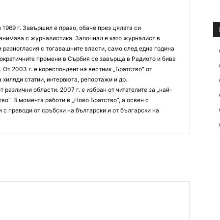
 1969 г. Завършил е право, обаче през цялата си
анимава с журналистика. Започнал е като журналист в
и разногласия с тогавашните власти, само след една година
мократичните промени в Сърбия се завърща в Радиото и бива
 От 2003 г. е кореспондент на вестник „Братство" от
 хиляди статии, интервюта, репортажи и др.
 различни области. 2007 г. е избран от читателите за „най-
во". В момента работи в „Ново Братство”, а освен с
 с преводи от сръбски на български и от български на