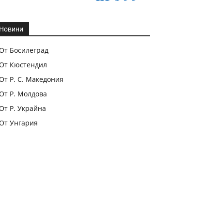
Новини
От Босилеград
От Кюстендил
От Р. С. Македония
От Р. Молдова
От Р. Украйна
От Унгария