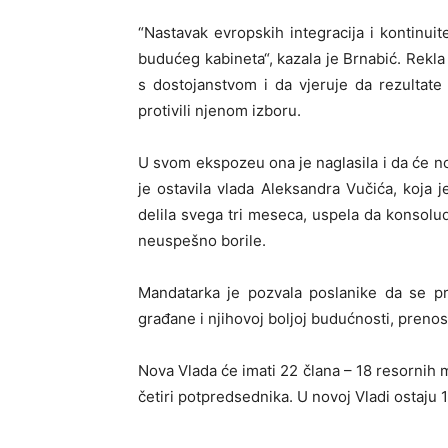
“Nastavak evropskih integracija i kontinuit
budućeg kabineta“, kazala je Brnabić. Rekla 
s dostojanstvom i da vjeruje da rezultate
protivili njenom izboru.
U svom ekspozeu ona je naglasila i da će no
je ostavila vlada Aleksandra Vučića, koja 
delila svega tri meseca, uspela da konsoludi
neuspešno borile.
Mandatarka je pozvala poslanike da se pr
građane i njihovoj boljoj budućnosti, preno
Nova Vlada će imati 22 člana – 18 resornih mi
četiri potpredsednika. U novoj Vladi ostaju 1