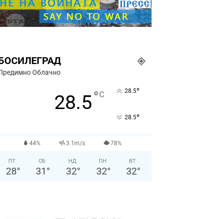
БОСИЛЕГРАД
Предимно Облачно
°
28.5
°
C
28.5
°
28.5
44%
3.1m/s
78%
ПТ
СБ
НД
ПН
ВТ
28
°
31
°
32
°
32
°
32
°