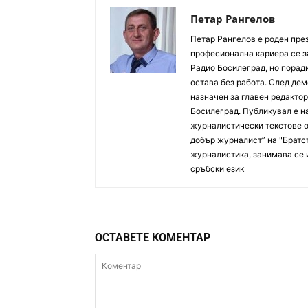
Петар Рангелов
Петaр Рангелов е роден през
професионална кариера се з
Радио Босилеград, но порад
остава без работа. След де
назначен за главен редактор.
Босилеград. Публикувал е на
журналистически текстове от
добър журналист” на "Братст
журналистика, занимава се и
сръбски език
ОСТАВЕТЕ КОМЕНТАР