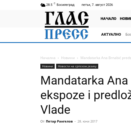
C
28.5
Босилеград
петък, 7. август 2026
НАЧАЛО
НОВИ
АКТУАЛНО
Бо
тв
Начална
Новини
Mandatarka Ana Brnabić predsta
Новини
Новости на српском језику
Mandatarka Ana 
ekspoze i predlo
Vlade
От
Петар Рангелов
-
28. юни 2017