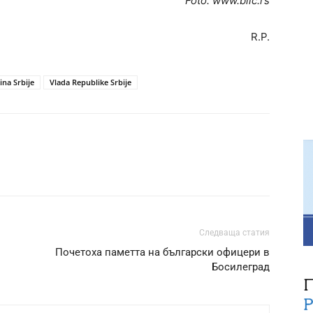
Foto: www.blic.rs
R.P.
ina Srbije
Vlada Republike Srbije
Следваща статия
Почетоха паметта на български офицери в
Босилеград