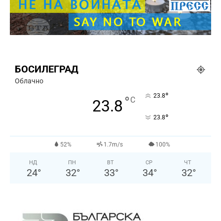
БОСИЛЕГРАД
Облачно
°
23.8
°
C
23.8
°
23.8
52%
1.7m/s
100%
НД
ПН
ВТ
СР
ЧТ
24
°
32
°
33
°
34
°
32
°