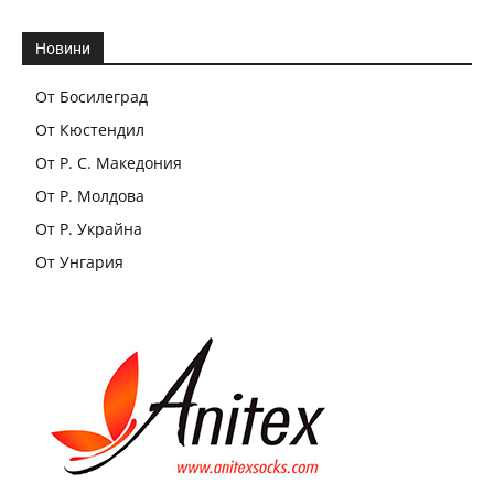
Новини
От Босилеград
От Кюстендил
От Р. С. Македония
От Р. Молдова
От Р. Украйна
От Унгария