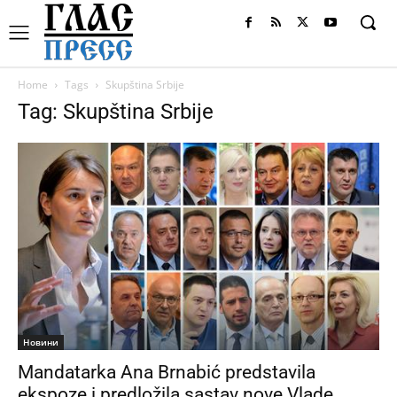
Home
Tags
Skupština Srbije
Tag: Skupština Srbije
Новини
Mandatarka Ana Brnabić predstavila
ekspoze i predložila sastav nove Vlade