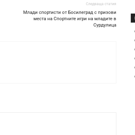
Следваща статия
Млади спортисти от Босилеград с призови
места на Спортните игри на младите в
Сурдулица