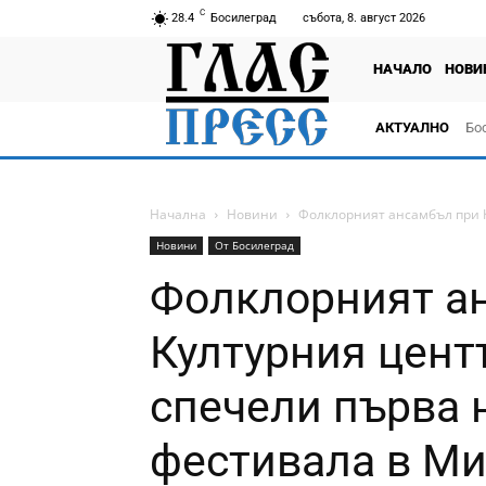
C
28.4
Босилеград
събота, 8. август 2026
НАЧАЛО
НОВИ
АКТУАЛНО
Бо
тв
Начална
Новини
Фолклорният ансамбъл при К
Новини
От Босилеград
Фолклорният а
Културния цент
спечели първа 
фестивала в Ми