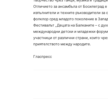
творчество чрез танци, музика и традиц
Отличието за ансамбъла от Босилеград е
изпълнители и техните ръководители за 
фолклор сред младото поколение в Запа
Фестивалът „Децата на Балканите – с дух
международни детски и младежки форуми
участници от различни страни, които чре
приятелството между народите.
Гласпресс