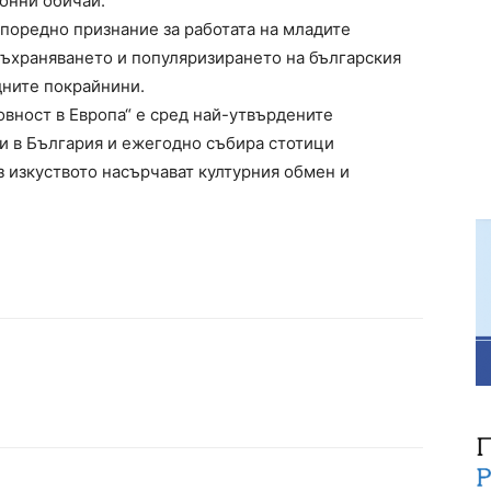
ионни обичаи.
 поредно признание за работата на младите
съхраняването и популяризирането на българския
дните покрайнини.
овност в Европа“ е сред най-утвърдените
 в България и ежегодно събира стотици
з изкуството насърчават културния обмен и