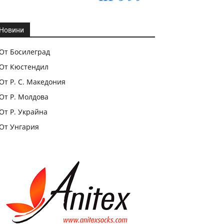
Новини
От Босилеград
От Кюстендил
От Р. С. Македония
От Р. Молдова
От Р. Украйна
От Унгария