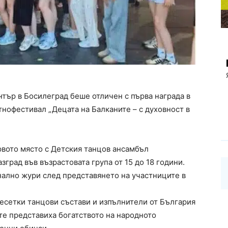
тър в Босилеград беше отличен с първа награда в
тнофестивал „Децата на Балканите – с духовност в
вото място с Детския танцов ансамбъл
град във възрастовата група от 15 до 18 години.
ално жури след представянето на участниците в
есетки танцови състави и изпълнители от България
те представиха богатството на народното