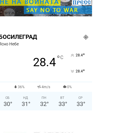
БОСИЛЕГРАД
Ясно Небе
°
28.4
°
C
28.4
°
28.4
36%
4m/s
0%
СБ
НД
ПН
ВТ
СР
30
°
31
°
32
°
33
°
33
°