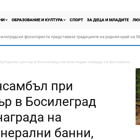
НИ
ОБРАЗОВАНИЕ И КУЛТУРА
СПОРТ
ЗА ДЕЦА И МЛАДИТЕ
ЛЮ
силеградски фолклористи представиха традициите на родния край на 56
орчество „Прођох Левач, прођох Шумадију“
ултурния център в Босилеград спечели първа награда на фестивала...
нсамбъл при
ър в Босилеград
награда на
нерални банни,