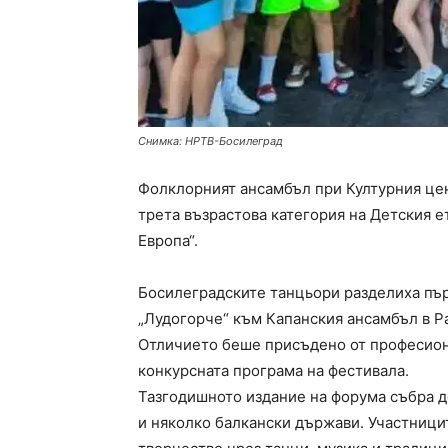
Снимка: НРТВ-Босилеград
Фолклорният ансамбъл при Културния цен
трета възрастова категория на Детския е
Европа“.
Босилеградските танцьори разделиха пър
„Лудогорче“ към Капанския ансамбъл в Раз
Отличието беше присъдено от професион
конкурсната програма на фестивала.
Тазгодишното издание на форума събра д
и няколко балкански държави. Участници