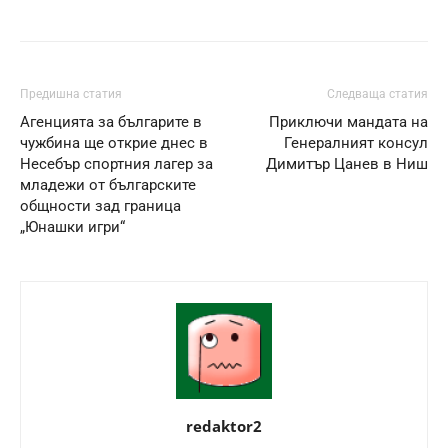
Предишна статия
Следваща статия
Агенцията за българите в
Приключи мандата на
чужбина ще открие днес в
Генералният консул
Несебър спортния лагер за
Димитър Цанев в Ниш
младежи от българските
общности зад граница
„Юнашки игри“
redaktor2