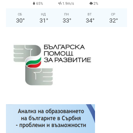
65%
1.9m/s
2%
СБ
НД
ПН
ВТ
СР
30
°
31
°
33
°
34
°
32
°