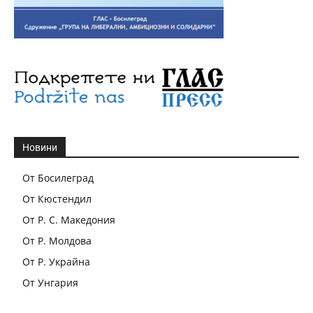
Новини
От Босилеград
От Кюстендил
От Р. С. Македония
От Р. Молдова
От Р. Украйна
От Унгария