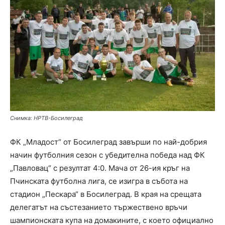
Снимка: НРТВ-Босилеград
ФК „Младост“ от Босилеград завърши по най-добрия
начин футболния сезон с убедителна победа над ФК
„Павловац“ с резултат 4:0. Мача от 26-ия кръг на
Пчинската футболна лига, се изигра в събота на
стадион „Пескара“ в Босилеград. В края на срещата
делегатът на състезанието тържествено връчи
шампионската купа на домакините, с което официално