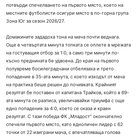
потвърди спечелването на първото място, което на
местните футболисти осигури място в по-горна група
Зона Юг за сезон 2026/27.
Домакините зададоха тона на мача почти веднага.
Още в четвъртата минута топката се оплете в мрежата
на гостуващия отбор за 1:0, а само три минути по-
късно преднината бе удвоена. До края на първото
полувреме босилеградчани отбелязаха и трето
попадение в 35-ата минута, с което изходът от мача
на практика беше решен до почивката. Крайният
резултат бе поставен от капитана Трайков, който в 69-
ата минута се разписа, увеличавайки триумфа с още
едно попадение за 4:0, което се оказа и краен
резултат. С тази победа ФК „Младост” окончателно
спечели първото място, като едноличен лидер с 62
точки от 22 изиграни мача, с впечатляваща голова