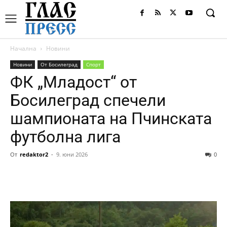
Начална
Новини
Новини
От Босилеград
Спорт
ФК „Младост“ от
Босилеград спечели
шампионата на Пчинската
футболна лига
От
redaktor2
-
9. юни 2026
0