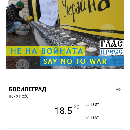
БОСИЛЕГРАД
Ясно Небе
°
18.5
°
C
18.5
°
18.5