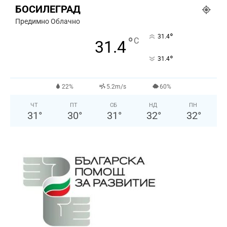
БОСИЛЕГРАД
Предимно Облачно
°
31.4
°
C
31.4
°
31.4
22%
5.2m/s
60%
ЧТ
ПТ
СБ
НД
ПН
31
°
30
°
31
°
32
°
32
°