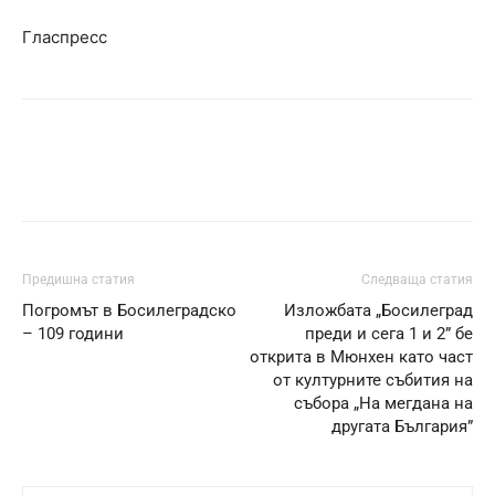
Гласпресс
Предишна статия
Следваща статия
Погромът в Босилеградско
Изложбата „Босилеград
– 109 години
преди и сега 1 и 2” бе
открита в Мюнхен като част
от културните събития на
събора „На мегдана на
другата България”