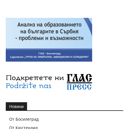
Новини
От Босилеград
От Кюстендил