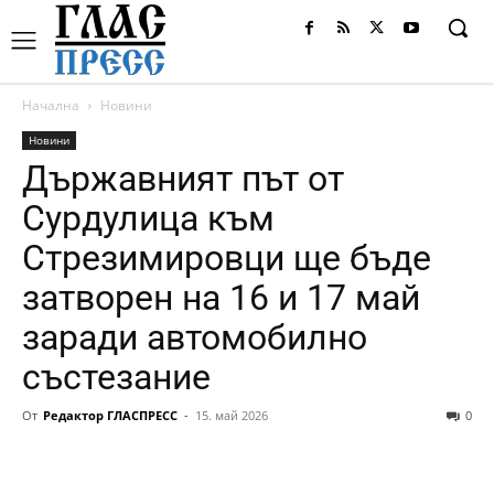
Начална
Новини
Новини
Държавният път от
Сурдулица към
Стрезимировци ще бъде
затворен на 16 и 17 май
заради автомобилно
състезание
От
Редактор ГЛАСПРЕСС
-
15. май 2026
0