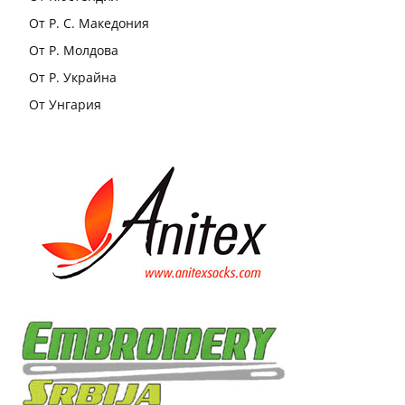
От Р. С. Македония
От Р. Молдова
От Р. Украйна
От Унгария