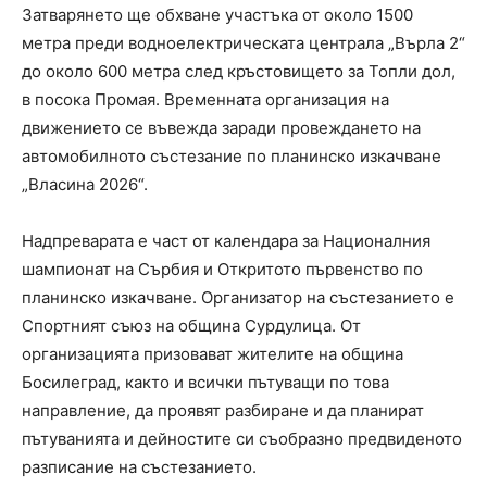
Затварянето ще обхване участъка от около 1500
метра преди водноелектрическата централа „Върла 2“
до около 600 метра след кръстовището за Топли дол,
в посока Промая. Временната организация на
движението се въвежда заради провеждането на
автомобилното състезание по планинско изкачване
„Власина 2026“.
Надпреварата е част от календара за Националния
шампионат на Сърбия и Откритото първенство по
планинско изкачване. Организатор на състезанието е
Спортният съюз на община Сурдулица. От
организацията призовават жителите на община
Босилеград, както и всички пътуващи по това
направление, да проявят разбиране и да планират
пътуванията и дейностите си съобразно предвиденото
разписание на състезанието.