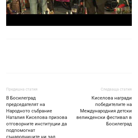
Предишна статия
Следваща статия
В Босилеград
Киселова награди
председателят на
победителите на
Народното събрание
Международния детски
Наталия Киселова призова
великденски фестивал в
отговорните институции да
Босилеград
подпомогнат
сънародниците ни зад