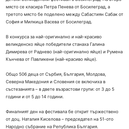
място се класира Петра Пенева от Босилеград, а
третото място бе поделено между Сабастиян Сабак от
София и Милкица Васева от Босилеград.
В конкурса за най-оригинално и най-красиво
великденско яйце победители станаха Галина
Димирева от Раднево (най-оригинално яйце) и Румена
Кънчева от Павликени (най-красиво яйце).
Общо 506 деца от Сърбия, България, Молдова,
Северна Македония и Словения се включиха в
състезанията – в двете възрастови групи: от 3 до 5
години и от 5 до 14 години.
Финалният ден на фестивала бе открит тържествено
от доц. Наталия Киселова – председател на 51-ото
Народно събрание на Република България.