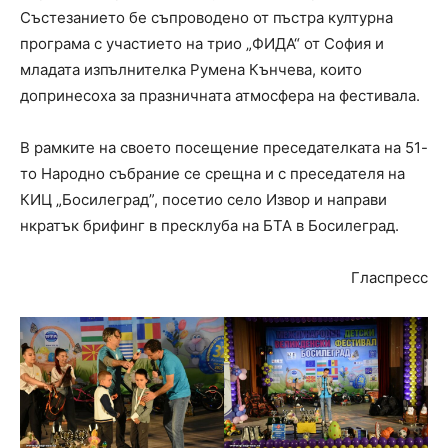
Състезанието бе съпроводено от пъстра културна
програма с участието на трио „ФИДА“ от София и
младата изпълнителка Румена Кънчева, които
допринесоха за празничната атмосфера на фестивала.
В рамките на своето посещение преседателката на 51-
то Народно събрание се срещна и с преседателя на
КИЦ „Босилеград”, посетио село Извор и направи
нкратък брифинг в пресклуба на БТА в Босилеград.
Гласпресс