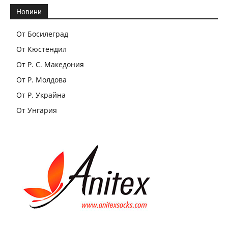
Новини
От Босилеград
От Кюстендил
От Р. С. Македония
От Р. Молдова
От Р. Украйна
От Унгария