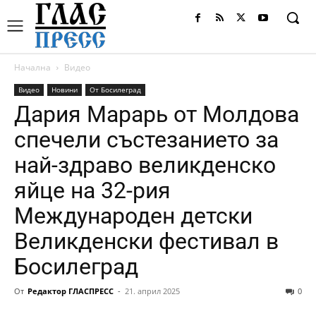
Начална
Видео
Видео
Новини
От Босилеград
Дария Марарь от Молдова
спечели състезанието за
най-здраво великденско
яйце на 32-рия
Международен детски
Великденски фестивал в
Босилеград
От
Редактор ГЛАСПРЕСС
-
21. април 2025
0