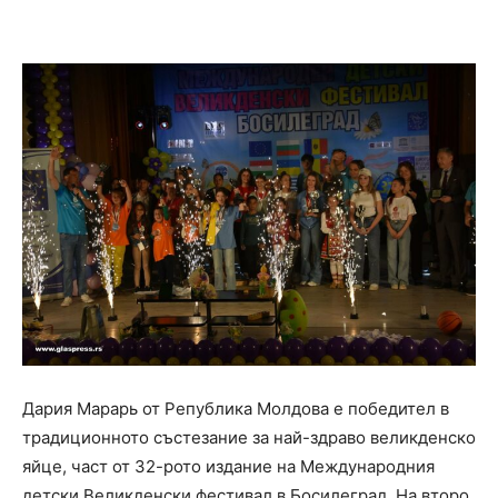
Дария Марарь от Република Молдова е победител в
традиционното състезание за най-здраво великденско
яйце, част от 32-рото издание на Международния
детски Великденски фестивал в Босилеград. На второ