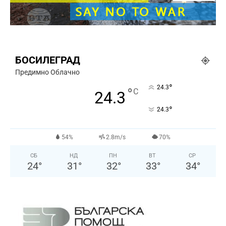
БОСИЛЕГРАД
Предимно Облачно
°
24.3
°
C
24.3
°
24.3
54%
2.8m/s
70%
СБ
НД
ПН
ВТ
СР
24
°
31
°
32
°
33
°
34
°