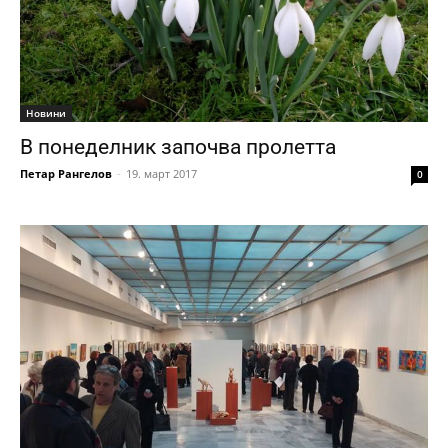
Новини
В понеделник започва пролетта
Петар Рангелов
-
19. март 2017
0