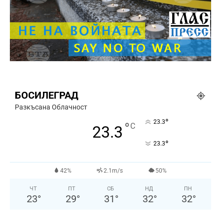
БОСИЛЕГРАД
Разкъсана Облачност
°
23.3
°
C
23.3
°
23.3
42%
2.1m/s
50%
ЧТ
ПТ
СБ
НД
ПН
23
°
29
°
31
°
32
°
32
°