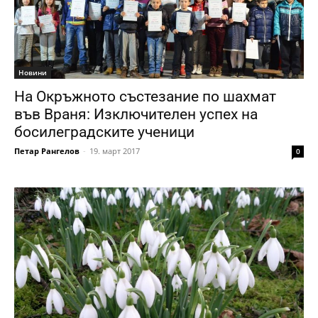
Новини
На Окръжното състезание по шахмат
във Враня: Изключителен успех на
босилеградските ученици
Петар Рангелов
-
19. март 2017
0