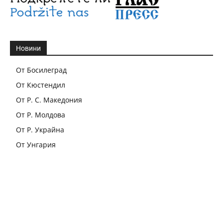
Новини
От Босилеград
От Кюстендил
От Р. С. Македония
От Р. Молдова
От Р. Украйна
От Унгария