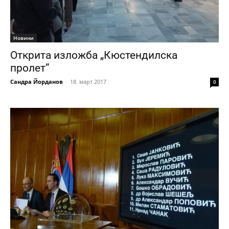
Новини
Открита изложба „Кюстендилска
пролет”
Сандра Йорданов
-
18. март 2017
0