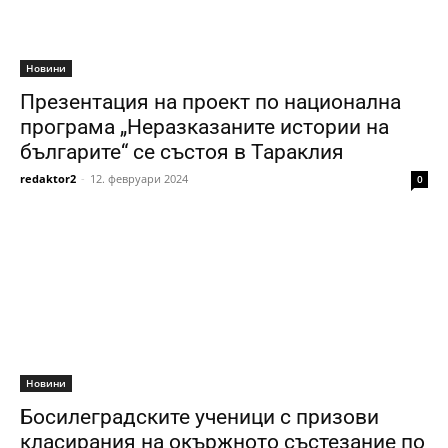
Новини
Презентация на проект по национална
програма „Неразказаните истории на
българите“ се състоя в Тараклия
redaktor2
-
12. февруари 2024
0
Новини
Босилеградските ученици с призови
класирания на окържното състезание по