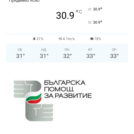
Предимно Ясно
°
30.9
°
C
30.9
°
30.9
31%
4.1m/s
18%
СБ
НД
ПН
ВТ
СР
31
°
31
°
32
°
33
°
33
°