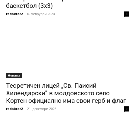
баскетбол (3х3)
redaktor2
-
6. февруари 2024
0
Новини
Теоретичен лицей „Св. Паисий
Хилендарски” в молдовското село
Кортен официално има свои герб и флаг
redaktor2
-
21. декември 2023
0