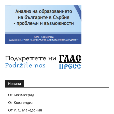
Новини
От Босилеград
От Кюстендил
От Р. С. Македония