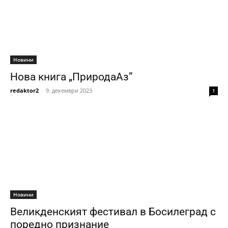
Новини
Нова книга „ПриродаАз”
redaktor2
-
9. декември 2023
1
Новини
Великденският фестивал в Босилеград с
поредно признание