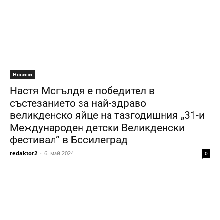
Новини
Настя Могълдя е победител в
състезанието за най-здраво
великденско яйце на тазгодишния „31-и
Международен детски Великденски
фестивал” в Босилеград
redaktor2
-
6. май 2024
0