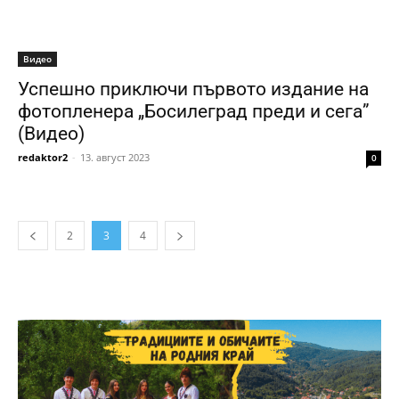
Видео
Успешно приключи първото издание на
фотопленера „Босилеград преди и сега”
(Видео)
redaktor2
-
13. август 2023
0
2
3
4