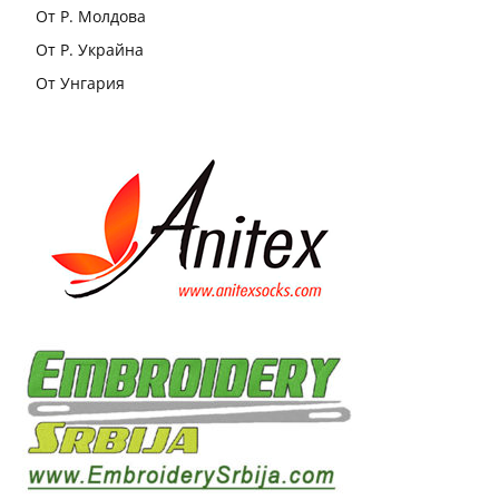
От Р. Молдова
От Р. Украйна
От Унгария