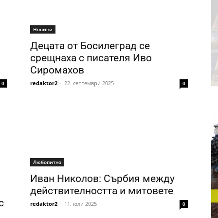
Новини
Децата от Босилеград се
срещнаха с писателя Иво
Сиромахов
redaktor2
-
22. септември 2025
0
0
Любопитно
Иван Николов: Сърбия между
действителността и митовете
с
redaktor2
-
11. юли 2025
0