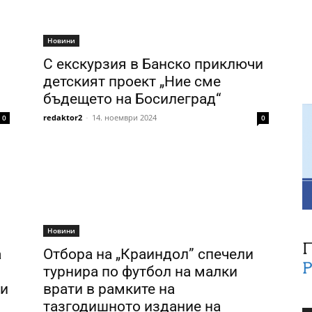
Новини
С екскурзия в Банско приключи
детският проект „Ние сме
бъдещето на Босилеград“
redaktor2
-
14. ноември 2024
0
0
Новини
а
Отбора на „Краиндол” спечели
турнира по футбол на малки
ки
врати в рамките на
тазгодишното издание на