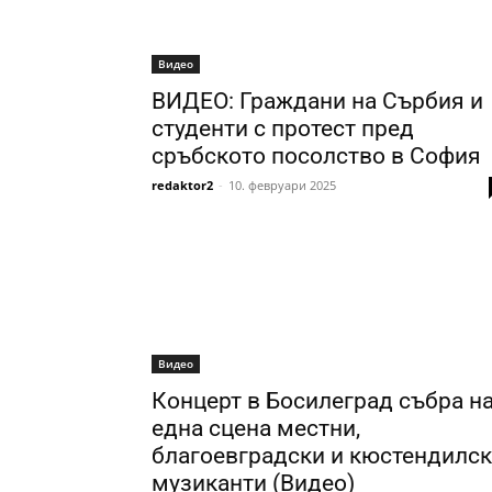
Видео
ВИДЕО: Граждани на Сърбия и
студенти с протест пред
сръбското посолство в София
redaktor2
-
10. февруари 2025
Видео
Концерт в Босилеград събра н
една сцена местни,
благоевградски и кюстендилс
музиканти (Видео)