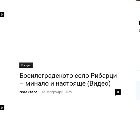
0
Видео
Босилеградското село Рибарци
– минало и настояще (Видео)
redaktor2
-
12. февруари 2025
0
0