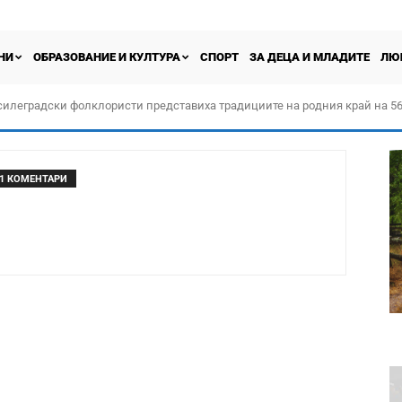
НИ
ОБРАЗОВАНИЕ И КУЛТУРА
СПОРТ
ЗА ДЕЦА И МЛАДИТЕ
ЛЮ
силеградски фолклористи представиха традициите на родния край на 56
орчество „Прођох Левач, прођох Шумадију“
1 КОМЕНТАРИ