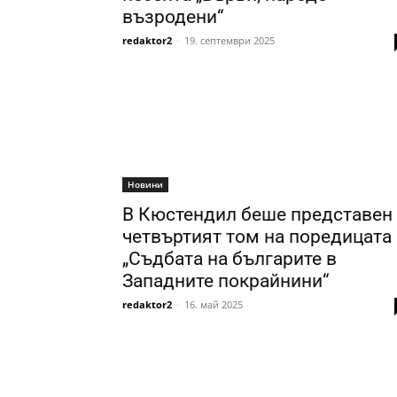
възродени“
redaktor2
-
19. септември 2025
Новини
В Кюстендил беше представен
четвъртият том на поредицата
„Съдбата на българите в
Западните покрайнини“
redaktor2
-
16. май 2025