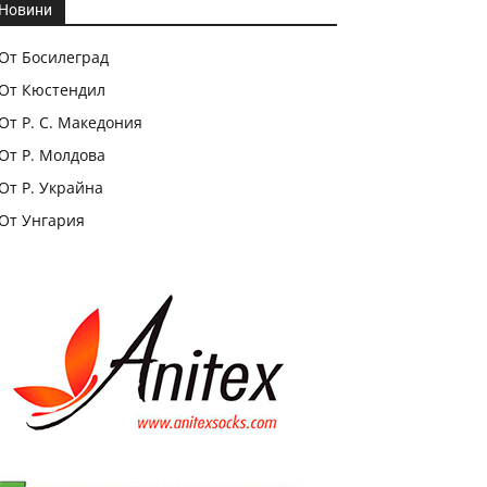
Новини
От Босилеград
От Кюстендил
От Р. С. Македония
От Р. Молдова
От Р. Украйна
От Унгария