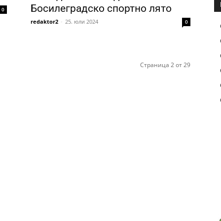
Босилеградско спортно лято
0
redaktor2
-
25. юли 2024
0
Страница 2 от 29