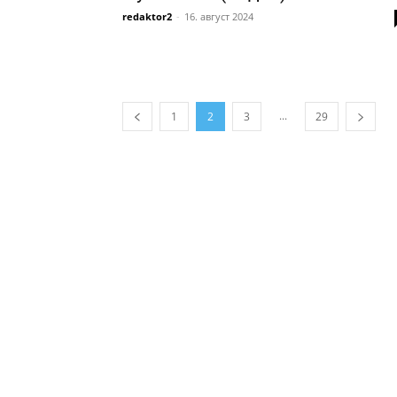
redaktor2
-
16. август 2024
...
1
2
3
29