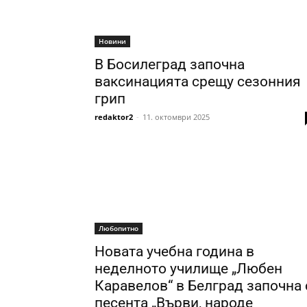
Новини
В Босилеград започна
ваксинацията срещу сезонния
грип
redaktor2
-
11. октомври 2025
Любопитно
Новата учебна година в
неделното училище „Любен
Каравелов“ в Белград започна 
песента „Върви, народе