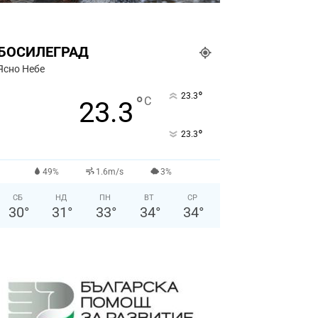
БОСИЛЕГРАД
Ясно Небе
°
23.3
°
C
23.3
°
23.3
49%
1.6m/s
3%
СБ
НД
ПН
ВТ
СР
30
°
31
°
33
°
34
°
34
°