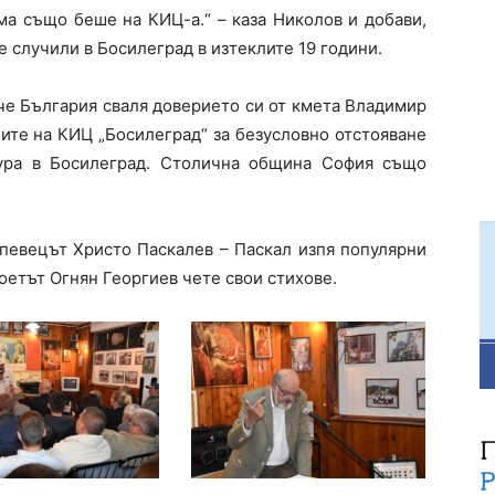
а също беше на КИЦ-а.“ – каза Николов и добави,
е случили в Босилеград в изтеклите 19 години.
 че България сваля доверието си от кмета Владимир
иите на КИЦ „Босилеград“ за безусловно отстояване
тура в Босилеград. Столична община София също
 певецът Христо Паскалев – Паскал изпя популярни
поетът Огнян Георгиев чете свои стихове.