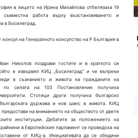
офия в лицето на Ирина Михайлова отбелязаха 19
 съвместна работа върху възстановяването и
а в Босилеград.
 консул на Генералното консулство на Р България в
ван Николов поздрави гостите и в краткото си
ойто е извървял КИЦ „Босилеград“ и че въпреки
следи в съзнанието и живота на гражданите на
а по силата на 103 Постановление получиха
иверситети. Стотици други получиха българско
 българската държава и нов шанс в живота. КИЦ
и предостави на вниманието на обществото от двете
ските институции. Дебатите за положението на
крайнини в Европейския парламент се проведоха на
оставени от КИЦ-а. Инициативата да се обедини