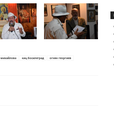
 михайлова
киц босилеград
огнян георгиев