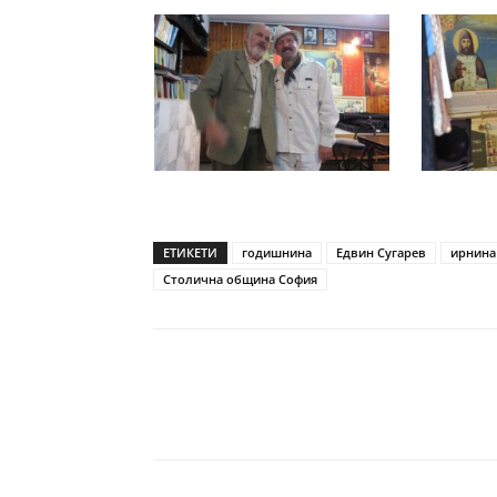
ЕТИКЕТИ
годишнина
Едвин Сугарев
ирнина
Столична община София