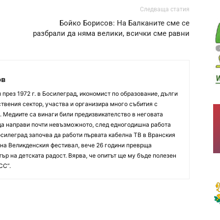
Следваща статия
Бойко Борисов: На Балканите сме се
разбрали да няма велики, всички сме равни
ов
през 1972 г. в Босилеград, икономист по образование, дълги
твения сектор, участва и организира много събития с
. Медиите са винаги били предизвикателство в неговата
 да направи почти невъзможното, след едногодишна работа
осилеград започва да работи първата кабелна ТВ в Вранския
р на Великденския фестивал, вече 26 години преврща
ър на детската радост. Вярва, че опитът ще му бъде полезен
СС”.