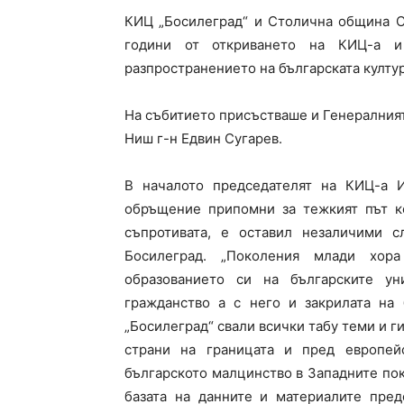
КИЦ „Босилеград“ и Столична община С
години от откриването на КИЦ-а и
разпространението на българската култур
На събитието присъстваше и Генералният
Ниш г-н Едвин Сугарев.
В началото председателят на КИЦ-а И
обръщение припомни за тежкият път к
съпротивата, е оставил незаличими 
Босилеград. „Поколения млади хор
образованието си на българските ун
гражданство а с него и закрилата на
„Босилеград“ свали всички табу теми и г
страни на границата и пред европей
българското малцинство в Западните по
базата на данните и материалите пред