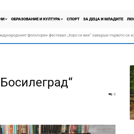
НИ
ОБРАЗОВАНИЕ И КУЛТУРА
СПОРТ
ЗА ДЕЦА И МЛАДИТЕ
ЛЮ
ждународният фолклорен фестивал „Хоро се вие“ завърши първото си и
„Босилеград“
0