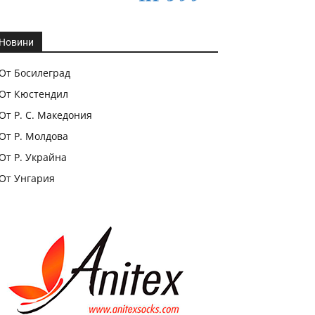
Новини
От Босилеград
От Кюстендил
От Р. С. Македония
От Р. Молдова
От Р. Украйна
От Унгария