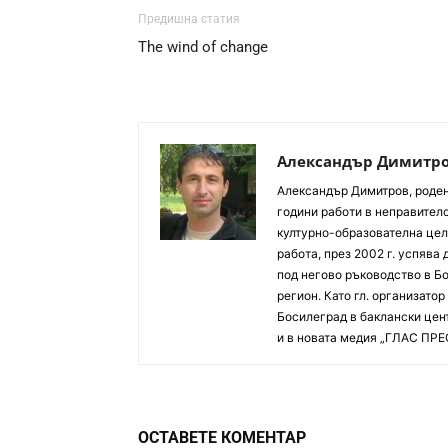
Предишна статия
The wind of change
Александър Димитр
Aлександър Димитров, роден 
години работи в неправителс
културно-образователна цел
работа, през 2002 г. успява
под негово ръководство в Б
регион. Като гл. организато
Босилеград в баклански цент
и в новата медия „ГЛАС ПРЕ
ОСТАВЕТЕ КОМЕНТАР