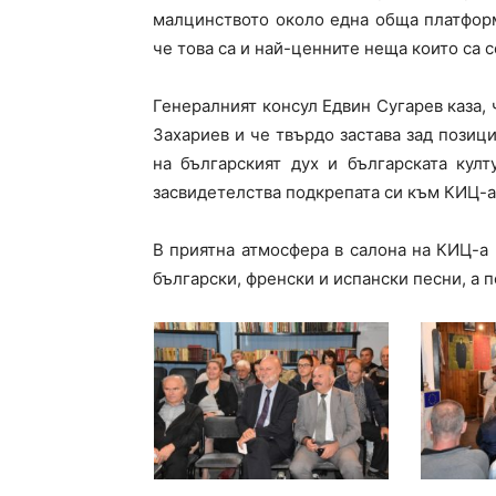
малцинството около една обща платформ
че това са и най-ценните неща които са с
Генералният консул Едвин Сугарев каза,
Захариев и че твърдо застава зад позиц
на българският дух и българската кул
засвидетелства подкрепата си към КИЦ-а
В приятна атмосфера в салона на КИЦ-а
български, френски и испански песни, а 