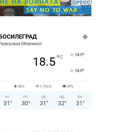
БОСИЛЕГРАД
Разкъсана Облачност
°
18.5
°
C
18.5
°
18.5
56%
1.7m/s
39%
ЧТ
ПТ
СБ
НД
ПН
31
°
30
°
31
°
32
°
31
°