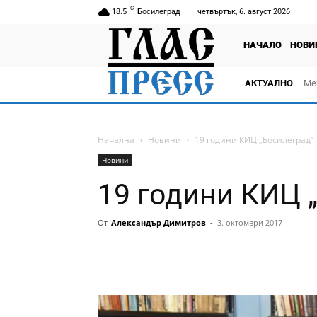
C
18.5
Босилеград
четвъртък, 6. август 2026
НАЧАЛО
НОВИ
АКТУАЛНО
Ме
Начална
Новини
19 години КИЦ „Босилеград“
Новини
19 години КИЦ 
От
Александър Димитров
-
3. октомври 2017