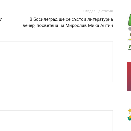
Следваща статия
ал
В Босилеград ще се състои литературна
вечер, посветена на Мирослав Мика Антич