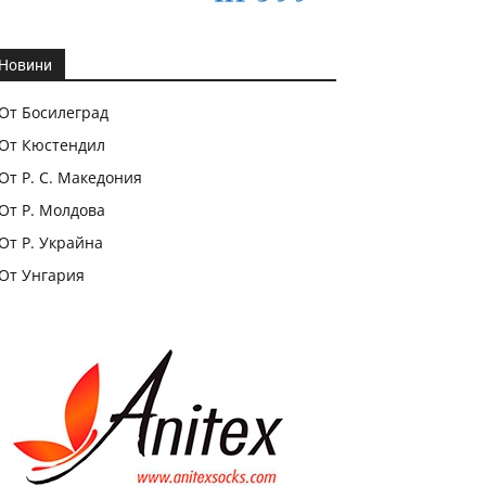
Новини
От Босилеград
От Кюстендил
От Р. С. Македония
От Р. Молдова
От Р. Украйна
От Унгария