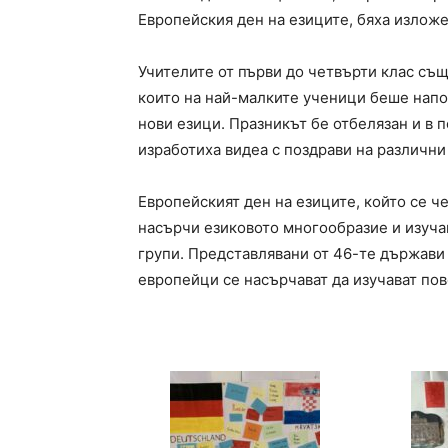
Европейския ден на езиците, бяха изложе
Учителите от първи до четвърти клас същ
които на най-малките ученици беше напо
нови езици. Празникът бе отбелязан и в
изработиха видеа с поздрави на различни
Европейският ден на езиците, който се ч
насърчи езиковото многообразие и изуча
групи. Представлявани от 46-те държави
европейци се насърчават да изучават пов