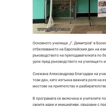
Основното училище „Г. Димитров“ в Босил
отбелязването на Европейския ден на ези
ръководството на преподавателката по б
урок пред ръководството на училището и
Снежана Александрова благодари на учас
този ден, като изтъкна важната роля на е
мостове на приятелство и разбирателств
В програмата се включиха и учителите п
своите идеи и инициативи, свързани с пр