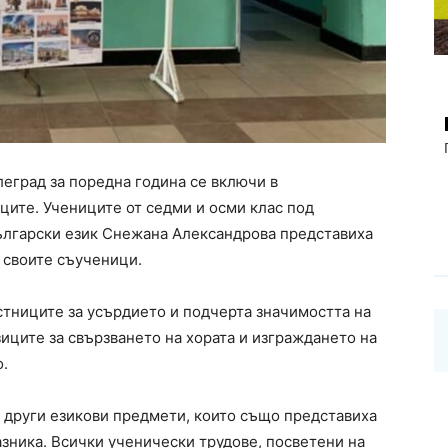
еград за поредна година се включи в
ците. Учениците от седми и осми клас под
ългарски език Снежана Александрова представиха
 своите съученици.
тниците за усърдието и подчерта значимостта на
зиците за свързването на хората и изграждането на
о.
о други езикови предмети, които също представиха
азника. Всички ученически трудове, посветени на