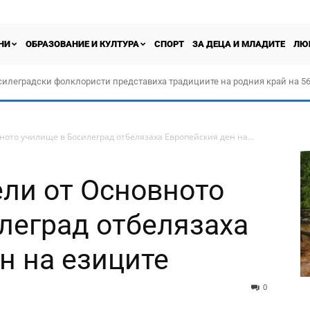
НИ
ОБРАЗОВАНИЕ И КУЛТУРА
СПОРТ
ЗА ДЕЦА И МЛАДИТЕ
ЛЮ
силеградски фолклористи представиха традициите на родния край на 56
орчество „Прођох Левач, прођох Шумадију“
ното училище в Босилеград отбелязаха Европейския ден на...
ели от Основното
леград отбелязаха
н на езиците
0