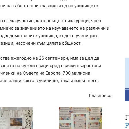
ни на таблото при главния вход на училището.
о взеха участие, като осъществиха уроци, чрез
мнено за значението на изучаването на различни и
 подведомствените училища, където учениците
 езици, насочени към цялата общност.
ества ежегодно на 26 септември, има за цел да
ването на чужди езици сред всички възрастови
 членки на Съвета на Европа, 700 милиона
ече езици както в училище, така и извън него.
Гласпресс