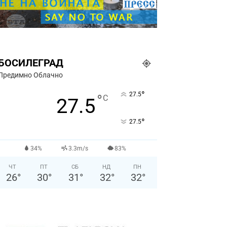
БОСИЛЕГРАД
Предимно Облачно
°
27.5
°
C
27.5
°
27.5
34%
3.3m/s
83%
ЧТ
ПТ
СБ
НД
ПН
26
°
30
°
31
°
32
°
32
°