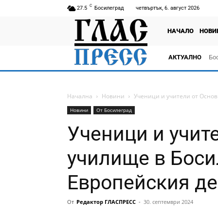
C
27.5
Босилеград
четвъртък, 6. август 2026
НАЧАЛО
НОВИ
АКТУАЛНО
Бо
тв
Начална
Новини
Ученици и учители от Основ
Новини
От Босилеград
Ученици и учит
училище в Боси
Европейския де
От
Редактор ГЛАСПРЕСС
-
30. септември 2024