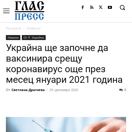
Начална
Новини
Новини
От Р. Украйна
Украйна ще започне да
ваксинира срещу
коронавирус още през
месец януари 2021 година
От
Светлана Драгнева
-
29. декември 2020
0