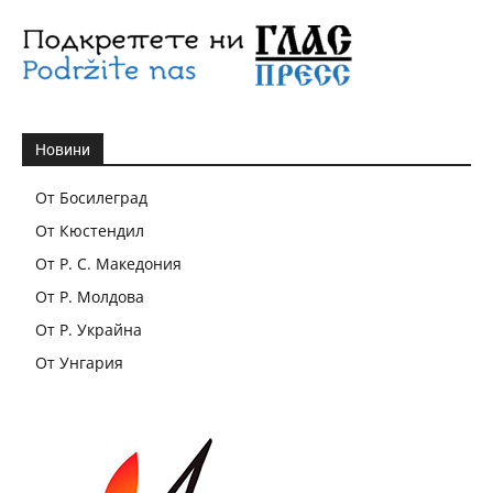
Новини
От Босилеград
От Кюстендил
От Р. С. Македония
От Р. Молдова
От Р. Украйна
От Унгария