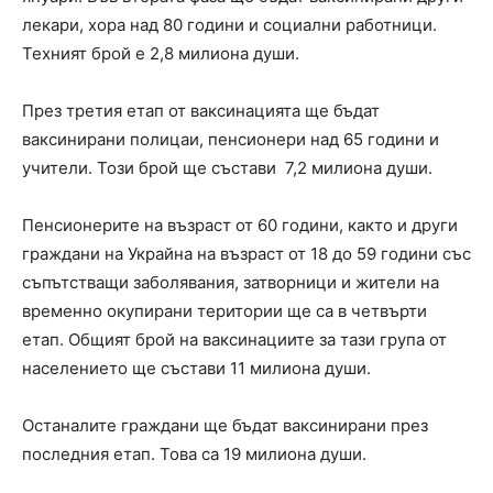
лекари, хора над 80 години и социални работници.
Техният брой е 2,8 милиона души.
През третия етап от ваксинацията ще бъдат
ваксинирани полицаи, пенсионери над 65 години и
учители. Този брой ще състави 7,2 милиона души.
Пенсионерите на възраст от 60 години, както и други
граждани на Украйна на възраст от 18 до 59 години със
съпътстващи заболявания, затворници и жители на
временно окупирани територии ще са в четвърти
етап. Общият брой на ваксинациите за тази група от
населението ще състави 11 милиона души.
Останалите граждани ще бъдат ваксинирани през
последния етап. Това са 19 милиона души.