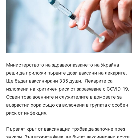
Министерството на здравеопазването на Украйна
реши да приложи първите дози ваксини на лекарите.
Ще бъдат ваксинирани 335 души. Лекарите са
изложени на критичен риск от заразяване с COVID-19.
Освен това военните и служителите в домовете за
възрастни хора също са включени в групата с особен
риск от инфекция.
Първият кръг от ваксинации трябва да започне през
януари. Във втората фаза ще бъдат ваксинирани други