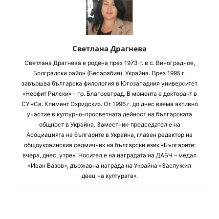
Светлана Драгнева
Светлана Драгнева е родена през 1973 г. в с. Виноградное,
Болградски район (Бесарабия), Украйна. През 1995 г.
завършва българска филология в Югозападния университет
«Неофит Рилски» - гр. Благоевград. В момента е докторант в
СУ «Св. Климент Охридски». От 1996 г. до днес взема активно
участие в културно-просветната дейност на българската
общност в Украйна. Заместник-председател е на
Асоциацията на българите в Украйна, главен редактор на
общоукраинския седмичник на български език «Българите:
вчера, днес, утре». Носител е на наградата на ДАБЧ – медал
«Иван Вазов», държавна награда на Украйна «Заслужил
деец на културата».