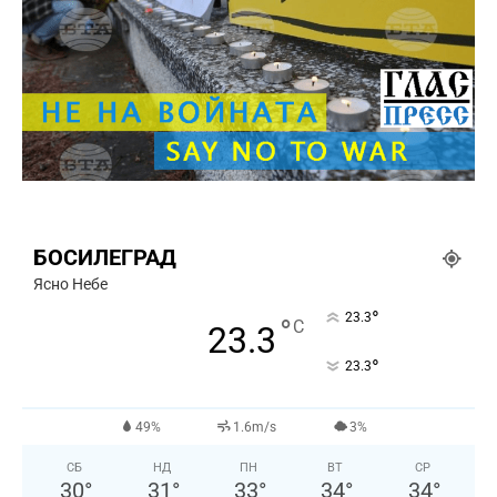
БОСИЛЕГРАД
Ясно Небе
°
23.3
°
C
23.3
°
23.3
49%
1.6m/s
3%
СБ
НД
ПН
ВТ
СР
30
°
31
°
33
°
34
°
34
°