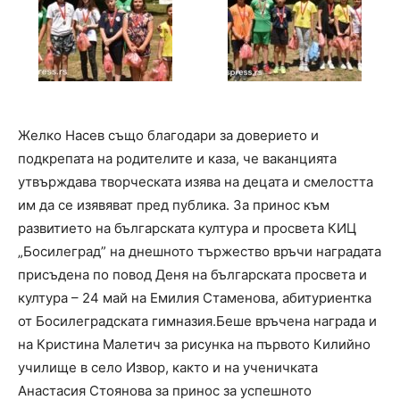
Желко Насев също благодари за доверието и
подкрепата на родителите и каза, че ваканцията
утвърждава творческата изява на децата и смелостта
им да се изявяват пред публика. За принос към
развитието на българската култура и просвета КИЦ
„Босилеград” на днешното тържество връчи наградата
присъдена по повод Деня на българската просвета и
култура – 24 май на Емилия Стаменова, абитуриентка
от Босилеградската гимназия.Беше връчена награда и
на Кристина Малетич за рисунка на първото Килийно
училище в село Извор, както и на ученичката
Анастасия Стоянова за принос за успешното