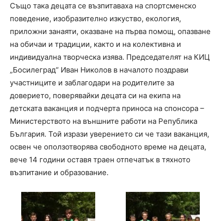
Също така децата се възпитаваха на спортсменско
поведение, изобразително изкуство, екология,
приложни занаяти, оказване на първа помощ, опазване
на обичаи и традиции, както и на колективна и
индивидуална творческа изява. Председателят на КИЦ
„Босилеград“ Иван Николов в началото поздрави
участниците и заблагодари на родителите за
доверието, поверявайки децата си на екипа на
детската ваканция и подчерта приноса на спонсора –
Министерството на външните работи на Република
България. Той изрази уверението си че тази ваканция,
освен че оползотворява свободното време на децата,
вече 14 години оставя траен отпечатък в тяхното
възпитание и образование.