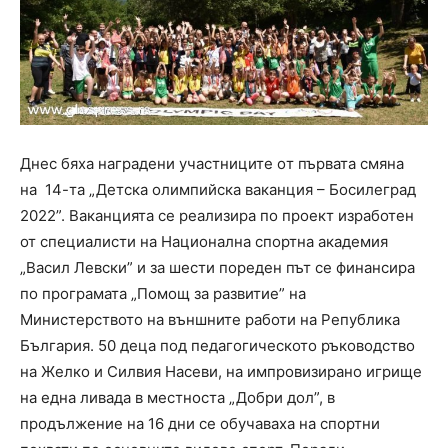
Днес бяха наградени участниците oт първата смяна
на 14-та „Детска олимпийска ваканция – Босилеград
2022”. Ваканцията се реализира по проект изработен
от специалисти на Национална спортна академия
„Васил Левски” и за шести пореден път се финансира
по програмата „Помощ за развитие” на
Министерството на външните работи на Република
България. 50 деца под педагогическото ръководство
на Желко и Силвия Насеви, на импровизирано игрище
на една ливада в местноста „Добри дол”, в
продължение на 16 дни се обучаваха на спортни