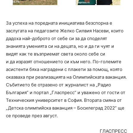
За успеха на поредната инициатива безспорна е
заслугата на педагозите Желко Силвия Насеви, които
дадоха най-доброто от себе си за да споделят
знанията уменията си на децата, но и да ги чуят и
видят как те възприемат света около себе си
и да изразят отношението си към него. По-големите
асистенти бяха наградени с плакети за помощ, която
оказваха при реализацията на Олимпийската ваканция.
Събитието бе отразено от журналист на „Радио
България” и портал „Гласпресс“ и уважено от гости от
Техническия университет в София. Втората смяна от
„Детска олимпийска ваканция – Босилеград 2022” ще
се проведе през август.
ГЛАСПРЕСС