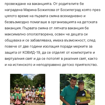
провеждане на ваканцията. От родителите бе
наградена Марина Божилова от Босилеград която през
цялото време на първата смяна всекидневно и
безвъзмездно помагаше в организацията на детската
ваканция. Първата смяна от лятната ваканция бе
максимално оползотворена, освен че децата си
общуваха и се забавляваха, имаха възможност, след
повече от две години изолация поради мерките за
защита от КОВИД-19, да се отделят от компютрите и
виртуалния свят и да се потопят в реалния свят, както
и на истинското и неподправено детско приятелство.