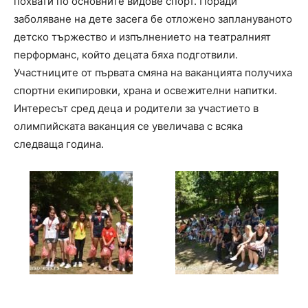
похвати по основните видове спорт. Поради
заболяване на дете засега бе отложено заплануваното
детско тържество и изпълнението на театралният
перформанс, който децата бяха подготвили.
Участниците от първата смяна на ваканцията получиха
спортни екипировки, храна и освежителни напитки.
Интересът сред деца и родители за участието в
олимпийската ваканция се увеличава с всяка
следваща година.