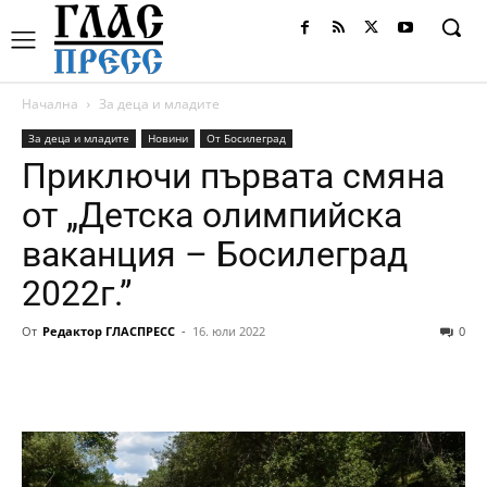
Начална
За деца и младите
За деца и младите
Новини
От Босилеград
Приключи първата смяна
от „Детска олимпийска
ваканция – Босилеград
2022г.”
От
Редактор ГЛАСПРЕСС
-
16. юли 2022
0