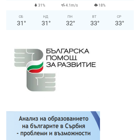
31%
4.1m/s
18%
СБ
НД
ПН
ВТ
СР
31
°
31
°
32
°
33
°
33
°