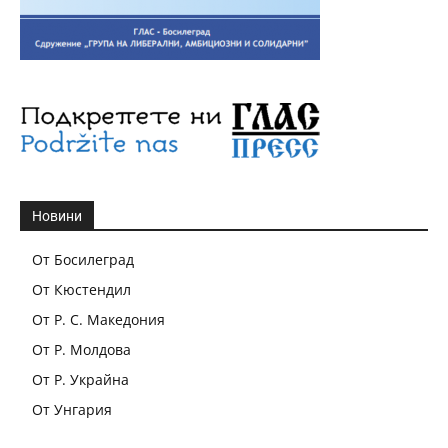
Новини
От Босилеград
От Кюстендил
От Р. С. Македония
От Р. Молдова
От Р. Украйна
От Унгария