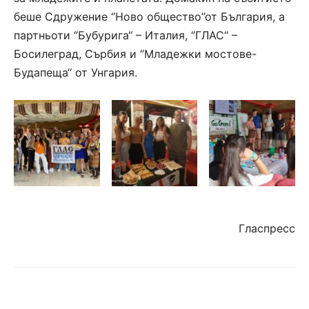
беше Сдружение
‘’
Ново общество
’’
от България, а
партньоти
‘’
Бубурига‘‘ – Италия,
‘’
ГЛАС‘‘ –
Босилеград, Сърбия и
‘’
Младежки мостове-
Будапеща‘‘ от Унгария.
Гласпресс