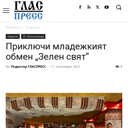
Начална
Новини
Новини
От Босилеград
Приключи младежкият
обмен „Зелен свят“
От
Редактор ГЛАСПРЕСС
-
11. септември 2023
0