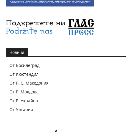
Новини
От Босилеград
От Кюстендил
От Р. С. Македония
От Р. Молдова
От Р. Украйна
От Унгария