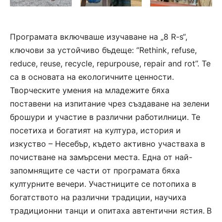
Програмата включваше изучаване на „8 R-s“,
ключови за устойчиво бъдеще: ‘’Rethink, refuse,
reduce, reuse, recycle, repurpouse, repair and rot’’.
Те
са в основата на
екологичните ценности.
Творческите умения на младежите бяха
поставени на изпитание чрез създаване на зелени
брошури и участие в различни работилници.
Те
посетиха и
богатият на култура, история и
изкуство –
Несебър, където активно участваха в
почистване на замърсени
места.
Една от най-
запомнящите се части от програмата бяха
културните вечери. Участниците се потопиха в
богатството на различни традиции, научиха
традиционни танци и опитаха автентични ястия.
В