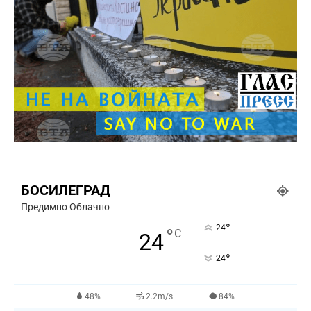
БОСИЛЕГРАД
Предимно Облачно
°
24
°
C
24
°
24
48%
2.2m/s
84%