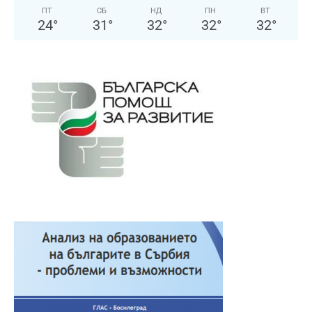
ПТ
СБ
НД
ПН
ВТ
24
°
31
°
32
°
32
°
32
°