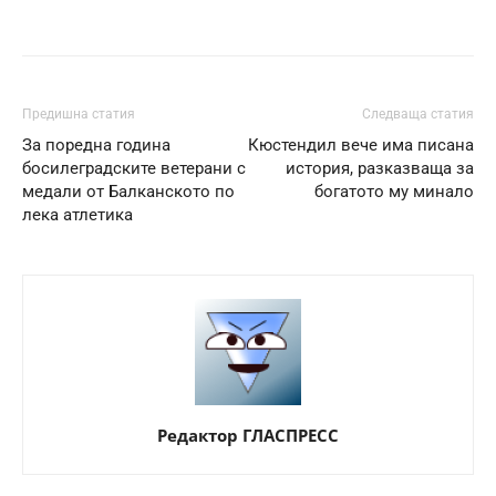
Предишна статия
Следваща статия
За поредна година
Кюстендил вече има писана
босилеградските ветерани с
история, разказваща за
медали от Балканското по
богатото му минало
лека атлетика
Редактор ГЛАСПРЕСС