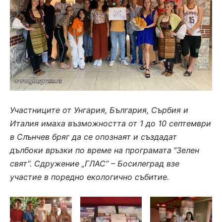
Участниците от Унгария, България, Сърбия и
Италия имаха възможността
от 1 до 10 септември
в Слънчев бряг
да се опознаят и създадат
дълбоки връзки
по време на
програмата
‘’
Зелен
свят‘‘
.
Сдружение „ГЛАС” – Босилеград взе
участие в поредно екологично събитие.