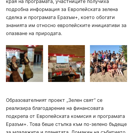
края на програмата, участниците получиха
подробна информация за
Европейската зелена
сделка
и програмата Еразъм+, което обогати
знанията им относно европейските инициативи за
опазване на
природата.
Образователният проект „Зелен свят“
се
реализира
благодарение на финансовата
подкрепа от Европейската комисия и програмата
Еразъм+. Това беше стъпка към по-зелено бъдеще
за младежите и планетата.
Домакин на събитието