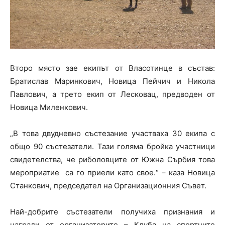
Второ място зае екипът от Власотинцe в състав:
Братислав Маринкович, Новица Пейчич и Никола
Павлович, а трето екип от Лесковац, предводен от
Новица Миленкович.
„В това двудневно състезание участваха 30 екипа с
общо 90 състезатели. Тази голяма бройка участници
свидетелства, че риболовците от Южна Сърбия това
мероприатие са го приели като свое.“ – каза Новица
Станкович, председател на Организационния Съвет.
Най-добрите състезатели получиха признания и
награди от организаторите – Клуба на спортните