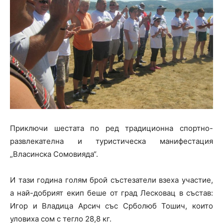
Приключи шестата по ред традиционна спортно-
развлекателна и туристическа манифестация
„Власинска Сомовияда“.
И тази година голям брой състезатели взеха участие,
а най-добрият екип беше от град Лесковац в състав:
Игор и Владица Арсич със Срболюб Тошич, които
уловиха сом с тегло 28,8 кг.