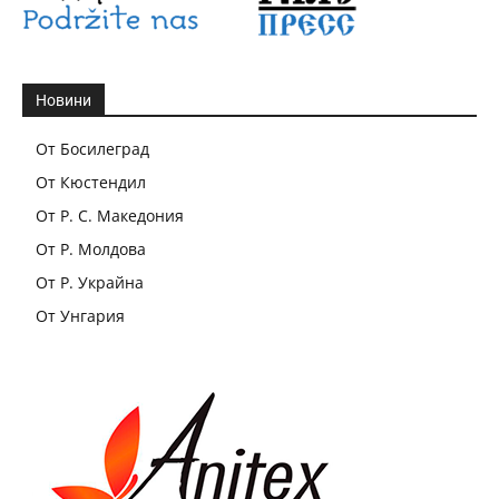
Новини
От Босилеград
От Кюстендил
От Р. С. Македония
От Р. Молдова
От Р. Украйна
От Унгария