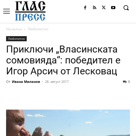
Начална
Любопитно
Любопитно
Приключи „Власинската
сомовияда“: победител е
Игор Арсич от Лесковац
От
Ивана Миланов
-
28. август 2017
0