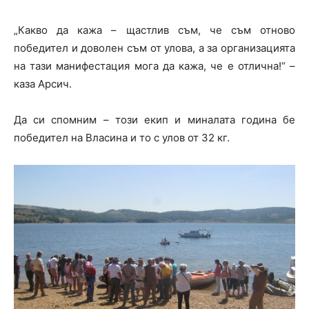
„Какво да кажа – щастлив съм, че съм отново
победител и доволен съм от улова, а за организацията
на тази манифестация мога да кажа, че е отлична!“ –
каза Арсич.
Да си спомним – този екип и миналата година бе
победител на Власина и то с улов от 32 кг.