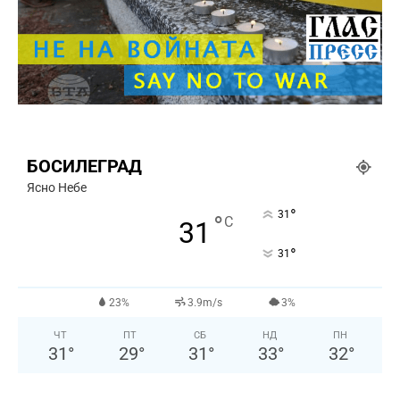
БОСИЛЕГРАД
Ясно Небе
°
31
°
C
31
°
31
23%
3.9m/s
3%
ЧТ
ПТ
СБ
НД
ПН
31
°
29
°
31
°
33
°
32
°