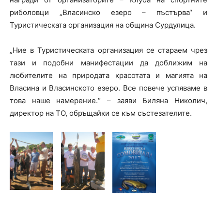
риболовци „Власинско езеро – пъстърва“ и
Туристическата организация на община Сурдулица.
„Ние в Туристическата организация се стараем чрез
тази и подобни манифестации да доближим на
любителите на природата красотата и магията на
Власина и Власинското езеро. Все повече успяваме в
това наше намерение.“ – заяви Биляна Николич,
директор на ТО, обръщайки се към състезателите.