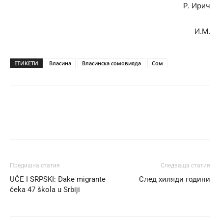
Р. Ирич
И.М.
ЕТИКЕТИ
Власина
Власинска сомовияда
Сом
Предишна статия
Следваща статия
UČE I SRPSKI: Đake migrante
След хиляди години
čeka 47 škola u Srbiji