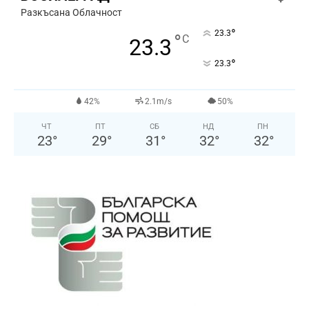
Разкъсана Облачност
°
23.3
°
C
23.3
°
23.3
42%
2.1m/s
50%
ЧТ
ПТ
СБ
НД
ПН
23
°
29
°
31
°
32
°
32
°