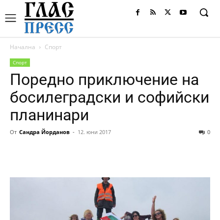
Начална
Спорт
Спорт
Поредно приключение на
босилеградски и софийски
планинари
От
Сандра Йорданов
-
12. юни 2017
0