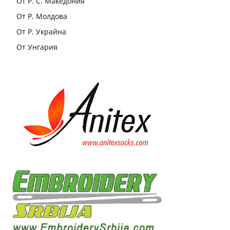
От Р. С. Македония
От Р. Молдова
От Р. Украйна
От Унгария