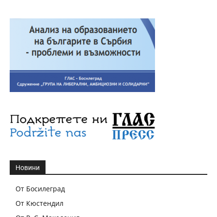
Новини
От Босилеград
От Кюстендил