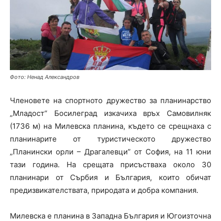
Фото: Ненад Александров
Членовете на спортното дружество за планинарство
„Младост“ Босилеград изкачиха връх Самовилняк
(1736 м) на Милевска планина, където се срещнаха с
планинарите от туристическото дружество
„Планински орли – Драгалевци” от София, на 11 юни
тази година. На срещата присъстваха около 30
планинари от Сърбия и България, които обичат
предизвикателствата, природата и добра компания.
Милевска е планина в Западна България и Югоизточна