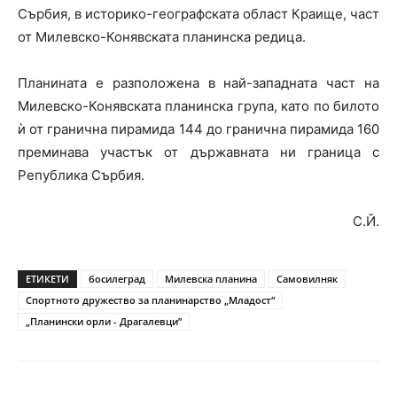
Сърбия, в историко-географската област Краище, част
от Милевско-Конявската планинска редица.
Планината е разположена в най-западната част на
Милевско-Конявската планинска група, като по билото
ѝ от гранична пирамида 144 до гранична пирамида 160
преминава участък от държавната ни граница с
Република Сърбия.
С.Й.
ЕТИКЕТИ
босилеград
Милевска планина
Самовилняк
Спортното дружество за планинарство „Младост“
„Планински орли - Драгалевци”