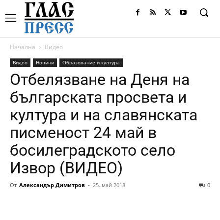
Начална
Видео
Видео
Новини
Образование и култура
Отбелязване на Деня на
българската просвета и
култура и на славянската
писменост 24 май в
босилеградското село
Извор (ВИДЕО)
От
Александър Димитров
-
25. май 2018
0