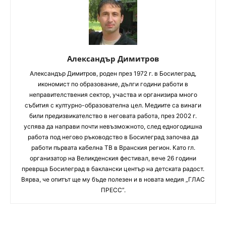
Александър Димитров
Aлександър Димитров, роден през 1972 г. в Босилеград,
икономист по образование, дълги години работи в
неправителствения сектор, участва и организира много
събития с културно-образователна цел. Медиите са винаги
били предизвикателство в неговата работа, през 2002 г.
успява да направи почти невъзможното, след едногодишна
работа под негово ръководство в Босилеград започва да
работи първата кабелна ТВ в Вранския регион. Като гл.
организатор на Великденския фестивал, вече 26 години
преврща Босилеград в баклански център на детската радост.
Вярва, че опитът ще му бъде полезен и в новата медия „ГЛАС
ПРЕСС”.