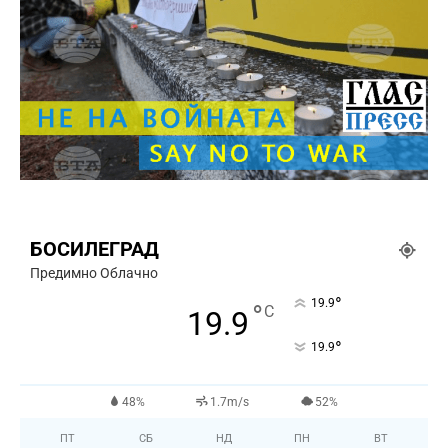
БОСИЛЕГРАД
Предимно Облачно
°
19.9
°
C
19.9
°
19.9
48%
1.7m/s
52%
ПТ
СБ
НД
ПН
ВТ