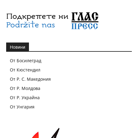
Новини
От Босилеград
От Кюстендил
От Р. С. Македония
От Р. Молдова
От Р. Украйна
От Унгария