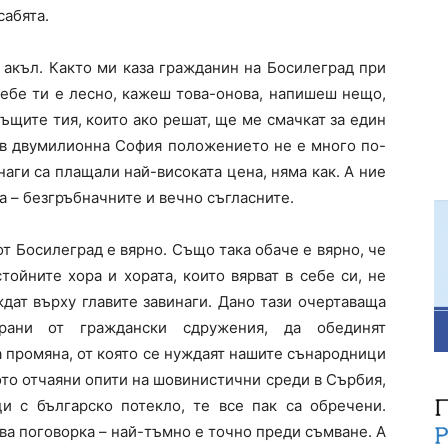
сабята.
а акъл. Както ми каза гражданин на Босилеград при
тебе ти е лесно, кажеш това-онова, напишеш нещо,
същите тия, които ако решат, ще ме смачкат за един
с, в двумилионна София положението не е много по-
аги са плащали най-високата цена, няма как. А ние
 – безгръбначните и вечно съгласните.
т Босилеград е вярно. Също така обаче е вярно, че
тойните хора и хората, които вярват в себе си, не
дат върху главите завинаги. Дано тази очертаваща
ирани от граждански сдружения, да обединят
а промяна, от която се нуждаят нашите сънародници
то отчаяни опити на шовинистични среди в Сърбия,
и с българско потекло, те все пак са обречени.
ва поговорка – най-тъмно е точно преди съмване. А