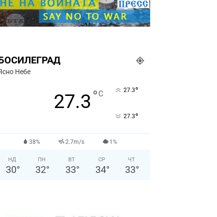
БОСИЛЕГРАД
Ясно Небе
°
27.3
°
C
27.3
°
27.3
38%
2.7m/s
1%
НД
ПН
ВТ
СР
ЧТ
30
°
32
°
33
°
34
°
33
°