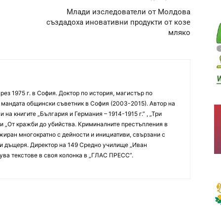
Млади изследователи от Молдова
създадоха иновативни продукти от козе
мляко
рез 1975 г. в София. Доктор по история, магистър по
и мандата общински съветник в София (2003-2015). Автор на
 на книгите „България и Германия – 1914-1915 г.” , „Три
” и „От кражби до убийства. Криминалните престъпления в
жиран многократно с дейности и инициативи, свързани с
 и дъщеря. Директор на 149 Средно училище „Иван
ува текстове в своя колонка в „ГЛАС ПРЕСС”.