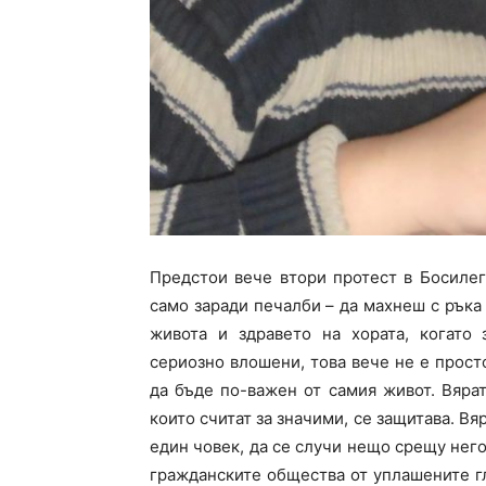
Предстои вече втори протест в Босиле
само заради печалби – да махнеш с ръка
живота и здравето на хората, когато 
сериозно влошени, това вече не е прос
да бъде по-важен от самия живот. Вярат
които считат за значими, се защитава. Вя
един човек, да се случи нещо срещу него
гражданските общества от уплашените гл