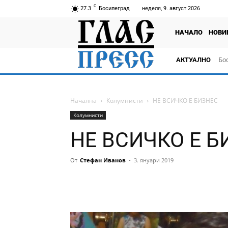
C
27.3
Босилеград
неделя, 9. август 2026
НАЧАЛО
НОВИ
АКТУАЛНО
Бо
тв
Начална
Колумнисти
НЕ ВСИЧКО Е БИЗНЕС
Колумнисти
НЕ ВСИЧКО Е Б
От
Стефан Иванов
-
3. януари 2019