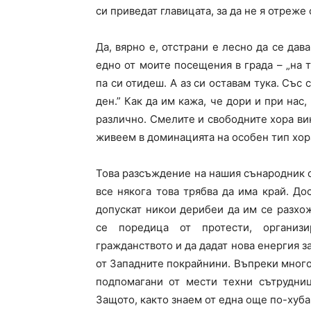
си приведат главицата, за да не я отреже 
Да, вярно е, отстрани е лесно да се дав
едно от моите посещения в града – „на 
па си отидеш. А аз си оставам тука. Със 
ден.” Как да им кажа, че дори и при на
различно. Смелите и свободните хора вин
живеем в доминацията на особен тип хора
Това разсъждение на нашия сънародник о
все някога това трябва да има край. Дос
допускат никои дерибеи да им се разхож
се поредица от протести, организ
гражданството и да дадат нова енергия з
от Западните покрайнини. Въпреки много
подпомагани от мести техни сътрудниц
Защото, както знаем от една още по-хуба