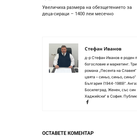
Увеличиха размера на обезщетението за
деца-сираци – 1400 леи месечно
Стефан Иванов
д-р Стефан Иванов е роден п
богословие и маркетинг. Тр
романа „Песента на Славея“ и
цвята – синьо, синьо, синьо
България (1944-1989)“. Анга
Босилеград. Женен, със син
Хаджийски“ в София. Публик
ОСТАВЕТЕ КОМЕНТАР