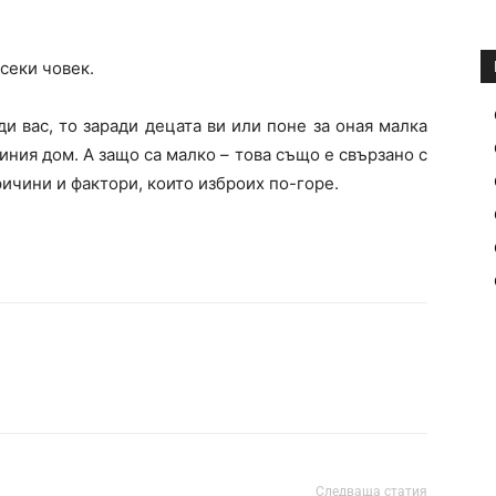
всеки човек.
ди вас, то заради децата ви или поне за оная малка
иния дом. А защо са малко – това също е свързано с
ичини и фактори, които изброих по-горе.
Следваща статия