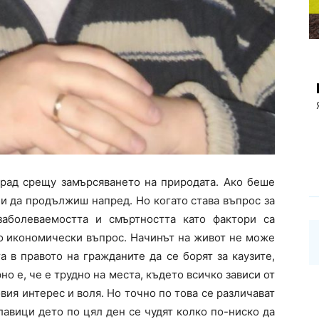
град срещу замърсяването на природата. Ако беше
 и да продължиш напред. Но когато става въпрос за
заболеваемостта и смъртността като фактори са
то икономически въпрос. Начинът на живот не може
а в правото на гражданите да се борят за каузите,
рно е, че е трудно на места, където всичко зависи от
вия интерес и воля. Но точно по това се различават
авици дето по цял ден се чудят колко по-ниско да