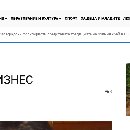
НИ
ОБРАЗОВАНИЕ И КУЛТУРА
СПОРТ
ЗА ДЕЦА И МЛАДИТЕ
ЛЮ
силеградски фолклористи представиха традициите на родния край на 56
орчество „Прођох Левач, прођох Шумадију“
ИЗНЕС
0