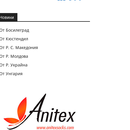
Новини
От Босилеград
От Кюстендил
От Р. С. Македония
От Р. Молдова
От Р. Украйна
От Унгария