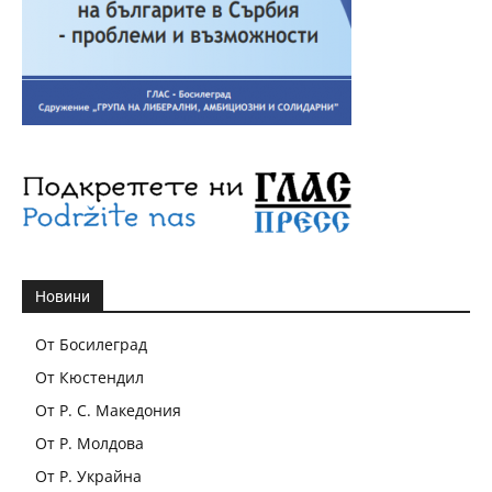
Новини
От Босилеград
От Кюстендил
От Р. С. Македония
От Р. Молдова
От Р. Украйна