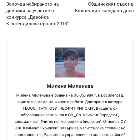
Започва набирането на
Общинският съвет в
девойки за участие в
Кюстендил заседава днес
конкурса „Девойка
Кюстендилска пролет 2018“
Милена Миленова
Милена Миленова е родена на 06.05.1984 г. в Босилеград,
където и в момента живее и работи. Докторант в катедра
ГЕООС, ПМФ, ЮЗУ „НЕОФИТ РИЛСКИ“. Висшето си
образование завършва в СУ ,,Св. Климент Охридски”,
специалност „Учител по география и биология”. Отново в СУ
„Св. Климент Охридски”, завършва магистърска степен със
специалност – „Развитие и управление на селските райони”.