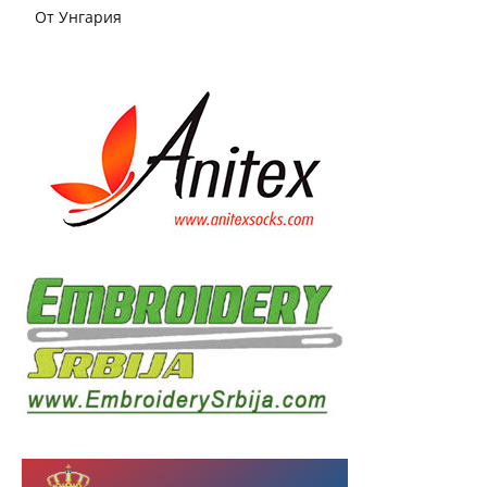
От Унгария