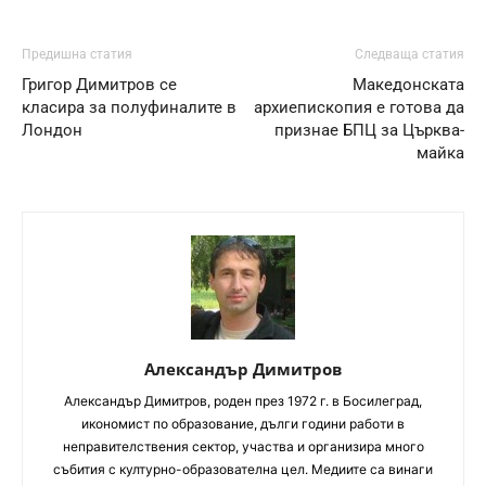
Предишна статия
Следваща статия
Григор Димитров се
Македонската
класира за полуфиналите в
архиепископия е готова да
Лондон
признае БПЦ за Църква-
майка
Александър Димитров
Aлександър Димитров, роден през 1972 г. в Босилеград,
икономист по образование, дълги години работи в
неправителствения сектор, участва и организира много
събития с културно-образователна цел. Медиите са винаги