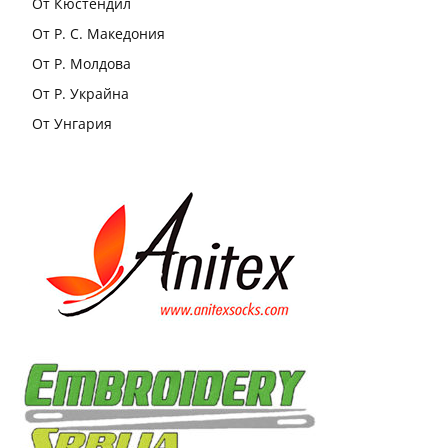
От Кюстендил
От Р. С. Македония
От Р. Молдова
От Р. Украйна
От Унгария