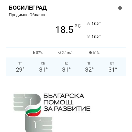
БОСИЛЕГРАД
Предимно Облачно
°
18.5
°
C
18.5
°
18.5
57%
2.1m/s
61%
ПТ
СБ
НД
ПН
ВТ
29
°
31
°
31
°
32
°
31
°