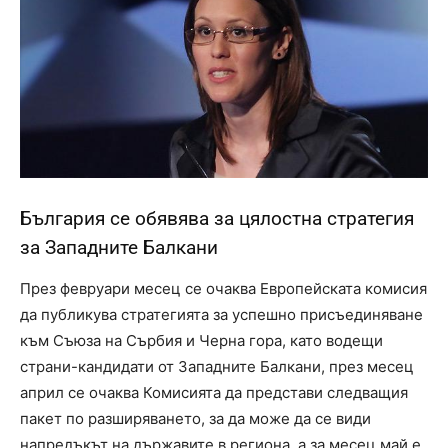
България се обявява за цялостна стратегия
за Западните Балкани
През февруари месец се очаква Европейската комисия
да публикува стратегията за успешно присъединяване
към Съюза на Сърбия и Черна гора, като водещи
страни-кандидати от Западните Балкани, през месец
април се очаква Комисията да представи следващия
пакет по разширяването, за да може да се види
напредъкът на държавите в региона, а за месец май е