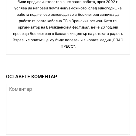
били предизвикателство в неговата работа, през 2002 г.
успява да направи почти невъзможното, след едногодишна
работа под негово ръководство в Босилеград започва да
работи първата кабелна ТВ в Вранския регион. Като гл.
организатор на Великденския фестивал, вече 26 години
преврща Босилеград в баклански център на детската радост.
Вярва, че опитът ще му бъде полезен и в новата медия „ГЛАС
ПРЕСС”.
ОСТАВЕТЕ КОМЕНТАР