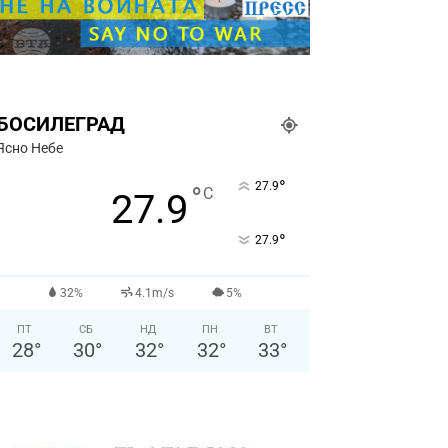
БОСИЛЕГРАД
Ясно Небе
°
27.9
°
C
27.9
°
27.9
32%
4.1m/s
5%
ПТ
СБ
НД
ПН
ВТ
28
°
30
°
32
°
32
°
33
°