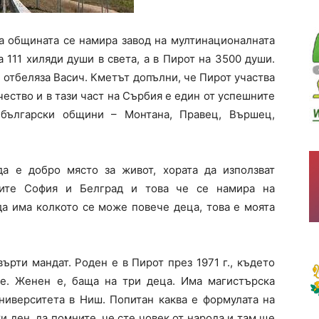
на общината се намира завод на мултинационалната
 111 хиляди души в света, а в Пирот на 3500 души.
, отбеляза Васич. Кметът допълни, че Пирот участва
ество и в тази част на Сърбия е един от успешните
 български общини – Монтана, Правец, Вършец,
а е добро място за живот, хората да използват
ците София и Белград и това че се намира на
да има колкото се може повече деца, това е моята
ърти мандат. Роден е в Пирот през 1971 г., където
е. Женен е, баща на три деца. Има магистърска
ниверситета в Ниш. Попитан каква е формулата на
и ден, да помните, че сте човек от народа и там ще