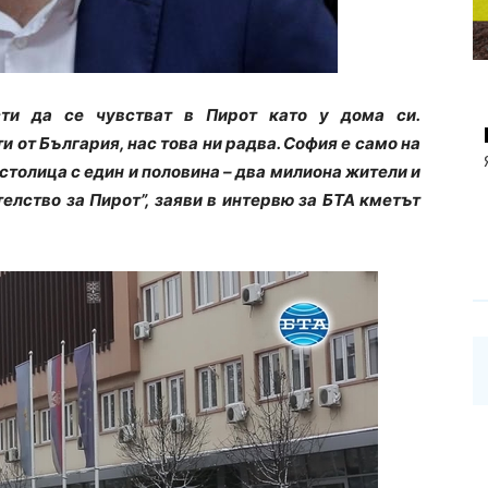
сти да се чувстват в Пирот като у дома си.
 от България, нас това ни радва. София е само на
 столица с един и половина – два милиона жители и
елство за Пирот”, заяви в интервю за БТА кметът