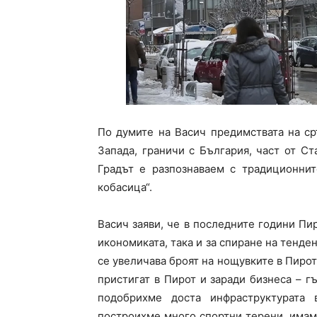
По думите на Васич предимствата на ср
Запада, граничи с България, част от С
Градът е разпознаваем с традиционнит
кобасица“.
Васич заяви, че в последните години Пи
икономиката, така и за спиране на тенден
се увеличава броят на нощувките в Пирот
пристигат в Пирот и заради бизнеса – г
подобрихме доста инфраструктурата 
построихме много спортни терени, имам