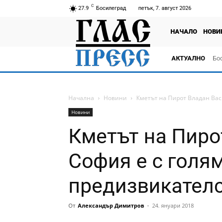
C
27.9
Босилеград
петък, 7. август 2026
НАЧАЛО
НОВИ
АКТУАЛНО
Бо
тв
Начална
Новини
Кметът на Пирот Владан Васи
Новини
Кметът на Пиро
София е с голя
предизвикателс
От
Александър Димитров
-
24. януари 2018