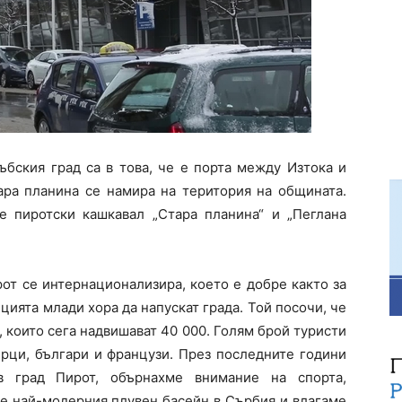
ъбския град са в това, че е порта между Изтока и
тара планина се намира на територия на общината.
е пиротски кашкавал „Стара планина“ и „Пеглана
рот се интернационализира, което е добре както за
цията млади хора да напускат града. Той посочи, че
, които сега надвишават 40 000. Голям брой туристи
ърци, българи и французи. През последните години
в град Пирот, обърнахме внимание на спорта,
е най-модерния плувен басейн в Сърбия и влагаме