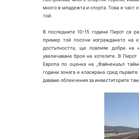
много в младежта и спорта. Това е част 
той.
В последните 10-15 години Пирот се ра
пример той посочи изграждането на к
достъпността, ще повлияе добре на и
увеличаване броя на хотелите. В Пирот
Европа по оценка на „Файненшъл таймс
години зоната е класирана сред първите 
даваме облекчения за инвеститорите там