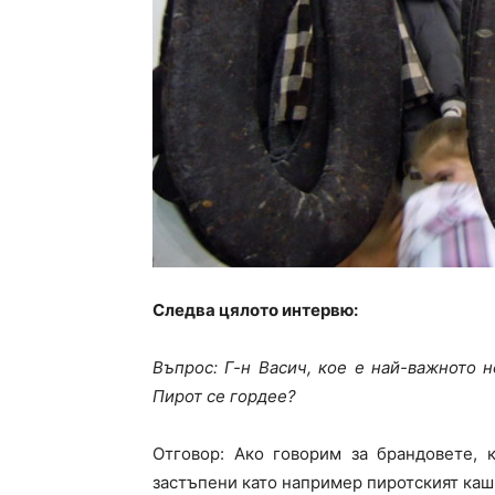
Следва цялото интервю:
Въпрос: Г-н Васич, кое е най-важното н
Пирот се гордее?
Отговор: Ако говорим за брандовете, 
застъпени като например пиротският кашк