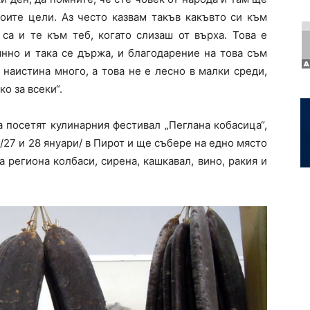
воите цели. Аз често казвам такъв какъвто си към
 са и те към теб, когато слизаш от върха. Това е
янно и така се държа, и благодарение на това съм
 наистина много, а това не е лесно в малки среди,
о за всеки“.
 посетят кулинарния фестивал „Пеглана кобасица“,
/27 и 28 януари/ в Пирот и ще събере на едно място
 региона колбаси, сирена, кашкавал, вино, ракия и