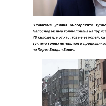
”Полагаме усилия българските тури
Напоследък има голям прилив на туристи
70 километра от нас, това е европейска
тук има голям потенциал и предизвикат
на Пирот Владан Васич.