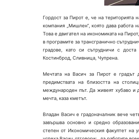
Гордост за Пирот е, че на територията 
компания „Мишлен“, която дава работа на
Това е двигател на икономиката на Пирот
в програмите за трансгранично сътруднич
градове, като си сътрудничи с доста
Костинброд, Сливница, Чупрена.
Мечтата на Васич за Пирот е градът д
предимствата на близостта на столи
международен път. Да живеят хубаво и 
мечта, каза кметът.
Владан Васич е градоначалник вече четв
завършва основно и средно образовани
степен от Икономическия факултет на у
успеха Васич отговори: „да работите всек