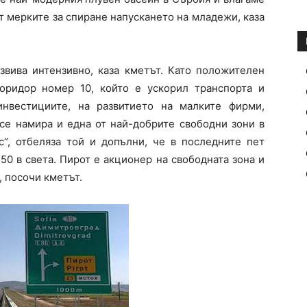
от мерките за спиране напускането на младежи, каза
звива интензивно, каза кметът. Като положителен
оридор номер 10, който е ускорил транспорта и
нвестициите, на развитието на малките фирми,
 се намира и една от най-добрите свободни зони в
“, отбеляза той и допълни, че в последните пет
50 в света. Пирот е акционер на свободната зона и
, посочи кметът.