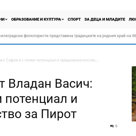
НИ
ОБРАЗОВАНИЕ И КУЛТУРА
СПОРТ
ЗА ДЕЦА И МЛАДИТЕ
ЛЮ
силеградски фолклористи представиха традициите на родния край на 56
орчество „Прођох Левач, прођох Шумадију“
ч: София е с голям потенциал и предизвикателство...
т Владан Васич:
м потенциал и
тво за Пирот
0