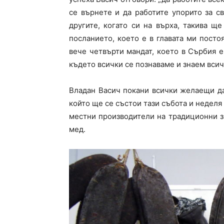
се върнете и да работите упорито за с
другите, когато си на върха, такива ще
посланието, което е в главата ми посто
вече четвърти мандат, което в Сърбия е
където всички се познаваме и знаем всичк
Владан Васич покани всички желаещи да
който ще се състои тази събота и неделя 
местни производители на традиционни за
мед.