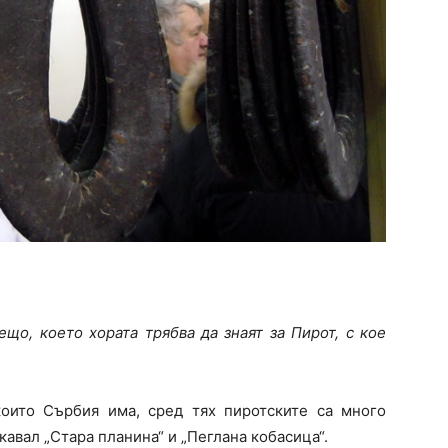
ещо, което хората трябва да знаят за Пирот, с кое
които Сърбия има, сред тях пиротските са много
авал „Стара планина“ и „Пеглана кобасица“.