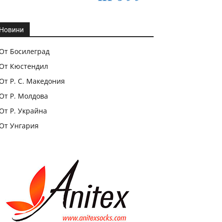
Новини
От Босилеград
От Кюстендил
От Р. С. Македония
От Р. Молдова
От Р. Украйна
От Унгария