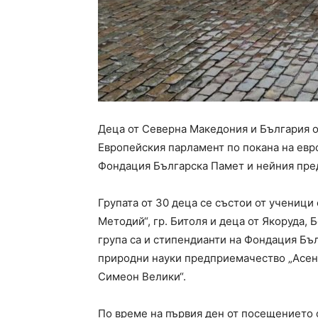
Деца от Северна Македония и България о
Европейския парламент по покана на евр
Фондация Българска Памет и нейния пре
Групата от 30 деца се състои от ученици
Методий“, гр. Битоля и деца от Якоруда,
група са и стипендианти на Фондация Бъ
природни науки предприемачество „Асен 
Симеон Велики“.
По време на първия ден от посещението с