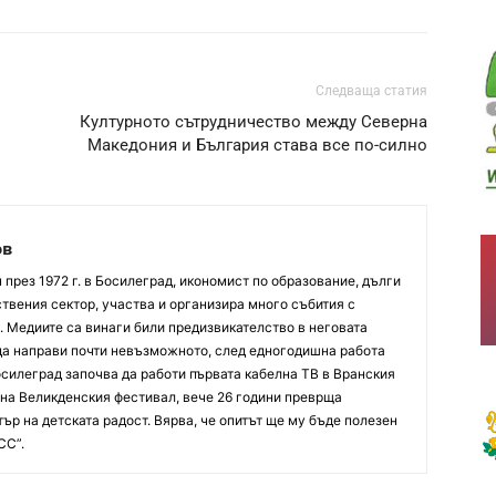
Следваща статия
Културното сътрудничество между Северна
Македония и България става все по-силно
ов
през 1972 г. в Босилеград, икономист по образование, дълги
твения сектор, участва и организира много събития с
. Медиите са винаги били предизвикателство в неговата
 да направи почти невъзможното, след едногодишна работа
осилеград започва да работи първата кабелна ТВ в Вранския
р на Великденския фестивал, вече 26 години преврща
ър на детската радост. Вярва, че опитът ще му бъде полезен
СС”.