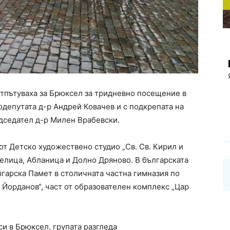
тпътуваха за Брюксел за тридневно посещение в
одепутата д-р Андрей Ковачев и с подкрепата на
дседател д-р Милен Врабевски.
 от Детско художествено студио „Св. Св. Кирил и
 Белица, Абланица и Долно Дряново. В българската
лгарска Памет в столичната частна гимназия по
Йорданов“, част от образователен комплекс „Цар
и в Брюксел, групата разгледа