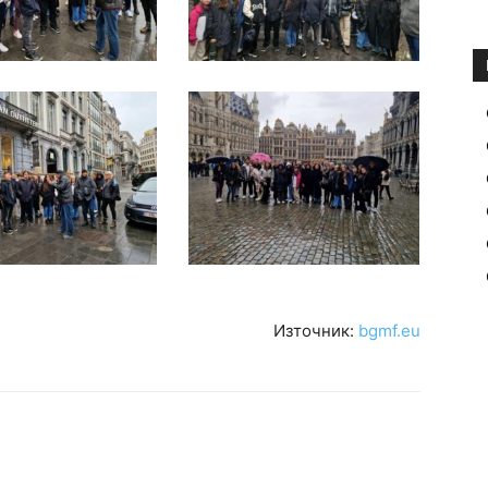
Източник:
bgmf.eu