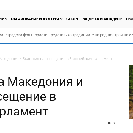
НИ
ОБРАЗОВАНИЕ И КУЛТУРА
СПОРТ
ЗА ДЕЦА И МЛАДИТЕ
ЛЮ
силеградски фолклористи представиха традициите на родния край на 56
орчество „Прођох Левач, прођох Шумадију“
Македония и България на посещение в Европейския парламент
а Македония и
сещение в
арламент
0