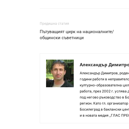
Предишна статия
Пътуващият цирк на националните/
общински съветници
Александър Димитр
Aлександър Димитров, роден 
години работи в неправителс
културно-образователна цел
работа, през 2002 г. успява
под негово ръководство в Б
регион. Като гл. организато
Босилеград в баклански цент
и в новата медия „ГЛАС ПРЕ