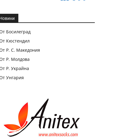
Новини
От Босилеград
От Кюстендил
От Р. С. Македония
От Р. Молдова
От Р. Украйна
От Унгария