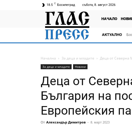
C
18.5
Босилеград
събота, 8. август 2026
НАЧАЛО
НОВИ
АКТУАЛНО
Бо
тв
Начална
За деца и младите
Деца от Северна 
За деца и младите
Новини
Деца от Северн
България на по
Европейския п
От
Александър Димитров
-
8. март 2023