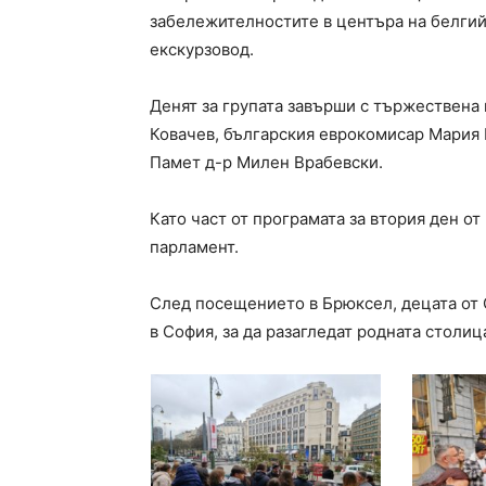
забележителностите в центъра на белгий
екскурзовод.
Денят за групата завърши с тържествена
Ковачев, българския еврокомисар Мария
Памет д-р Милен Врабевски.
Като част от програмата за втория ден о
парламент.
След посещението в Брюксел, децата от
в София, за да разагледат родната столи