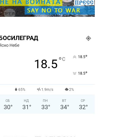
БОСИЛЕГРАД
Ясно Небе
°
18.5
°
C
18.5
°
18.5
65%
1.9m/s
2%
СБ
НД
ПН
ВТ
СР
30
°
31
°
33
°
34
°
32
°