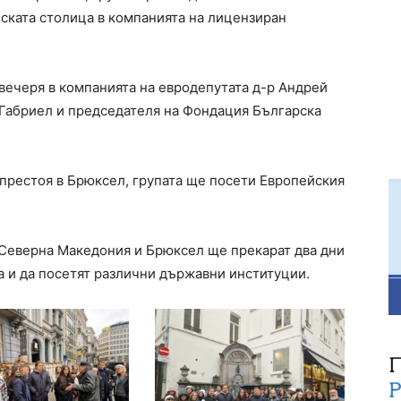
ската столица в компанията на лицензиран
 вечеря в компанията на евродепутата д-р Андрей
 Габриел и председателя на Фондация Българска
т престоя в Брюксел, групата ще посети Европейския
 Северна Македония и Брюксел ще прекарат два дни
ца и да посетят различни държавни институции.