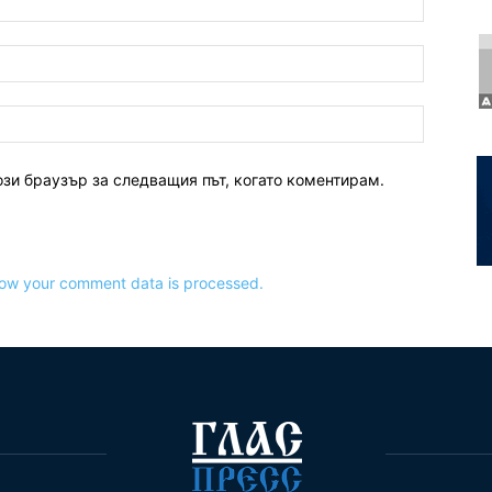
ози браузър за следващия път, когато коментирам.
ow your comment data is processed.