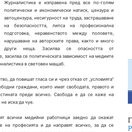
Журналистика е изправена пред все по-голям
политически и икономически натиск, цензура и
автоцензура, несигурност на труда, застрашаване
на безопасността, липса на професионална
подготовка, неравенството между половете,
нарушаване на авторските права, както и много
други неща. Засилва се опасността от
, засилва се политическата зависимост на медиите
рналистика в световен мащаб.
о, да повишат гласа си и чрез отказ от „условията“
вободни граждани, които имат свободата, правото и
стината преди всичко. Свобода е да се каже на
не иска да чуе.
ят всички медийни работници заедно да окажат
е на професията и да направят всичко, за да се