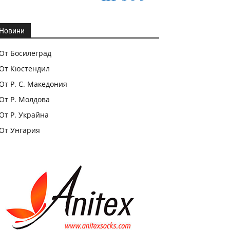
Новини
От Босилеград
От Кюстендил
От Р. С. Македония
От Р. Молдова
От Р. Украйна
От Унгария