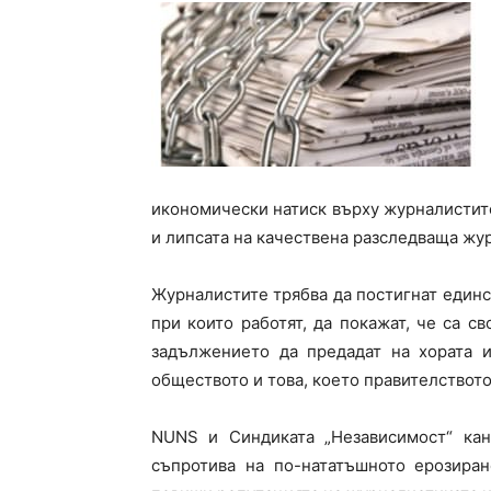
икономически натиск върху журналистите
и липсата на качествена разследваща жу
Журналистите трябва да постигнат единств
при които работят, да покажат, че са с
задължението да предадат на хората и
обществото и това, което правителството 
NUNS и Синдиката „Независимост“ кан
съпротива на по-нататъшното ерозиран