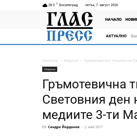
C
28.5
Босилеград
петък, 7. август 2026
НАЧАЛО
НОВИ
АКТУАЛНО
Бо
тв
Начална
Новини
Гръмотевична тишина на Св
Новини
Гръмотевична 
Световния ден 
медиите 3-ти М
От
Сандра Йорданов
-
2. май 2017