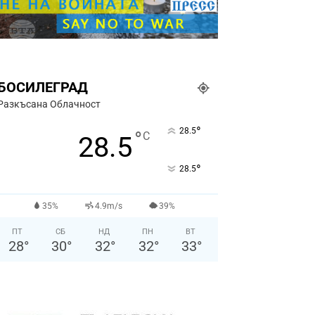
БОСИЛЕГРАД
Разкъсана Облачност
°
28.5
°
C
28.5
°
28.5
35%
4.9m/s
39%
ПТ
СБ
НД
ПН
ВТ
28
°
30
°
32
°
32
°
33
°