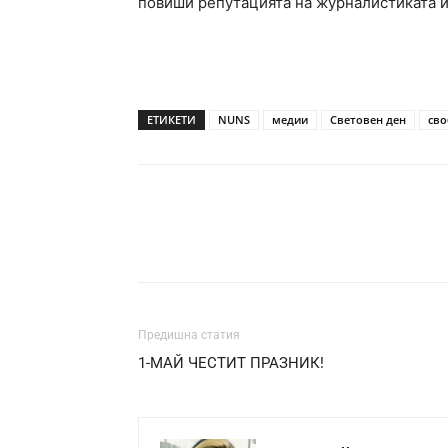
повиши репутацията на журналистиката и
ЕТИКЕТИ
NUNS
медии
Световен ден
сво
Предишна статия
1-МАЙ ЧЕСТИТ ПРАЗНИК!