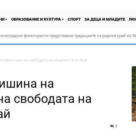
НИ
ОБРАЗОВАНИЕ И КУЛТУРА
СПОРТ
ЗА ДЕЦА И МЛАДИТЕ
ЛЮ
силеградски фолклористи представиха традициите на родния край на 56
орчество „Прођох Левач, прођох Шумадију“
етовния ден на свободата на медиите 3-ти Май
тишина на
на свободата на
ай
0