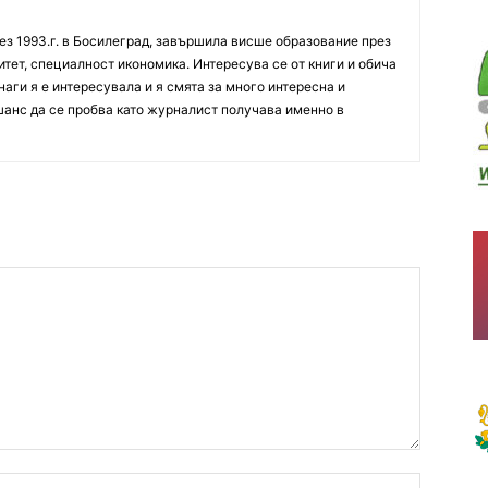
ез 1993.г. в Босилеград, завършила висше образование през
итет, специалност икономика. Интересува се от книги и обича
аги я е интересувала и я смята за много интересна и
шанс да се пробва като журналист получава именно в