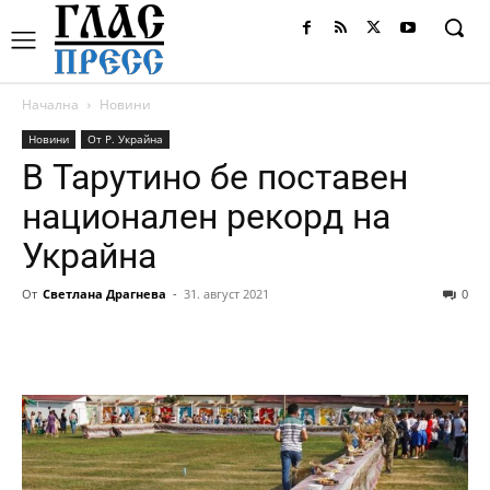
Начална
Новини
Новини
От Р. Украйна
В Тарутино бе поставен
национален рекорд на
Украйна
От
Светлана Драгнева
-
31. август 2021
0