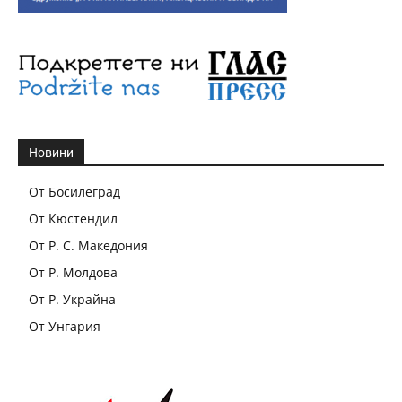
Новини
От Босилеград
От Кюстендил
От Р. С. Македония
От Р. Молдова
От Р. Украйна
От Унгария