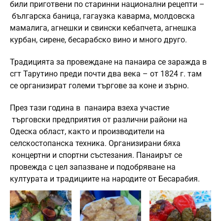
били приготвени по старинни национални рецепти –
българска баница, гагаузка каварма, молдовска
мамалига, агнешки и свински кебапчета, агнешка
курбан, сирене, бесарабско вино и много друго.
Традицията за провеждане на панаира се заражда в
сгт Тарутино преди почти два века – от 1824 г. там
се организират големи търгове за коне и зърно.
През тази година в панаира взеха участие
търговски предприятия от различни райони на
Одеска област, както и производители на
селскостопанска техника. Организирани бяха
концертни и спортни състезания. Панаирът се
провежда с цел запазване и подобряване на
културата и традициите на народите от Бесарабия.