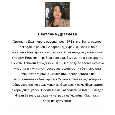
Светлана Драгнева
Светлана Драгнева е родена през 1973 г. в с. Виноградное,
Болградски район (Бесарабия), Украйна. През 1995 г.
завършва българска филология в Югозападния университет
«Неофит Рилски» - гр. Благоевград. В момента е докторант в
СУ «Св. Климент Охридски». От 1996 г. до днес взема активно
участие в културно-просветната дейност на българската
общност в Украйна. Заместник-председател е на
Асоциацията на българите в Украйна, главен редактор на
общоукраинския седмичник на български език «Българите:
вчера, днес, утре». Носител е на наградата на ДАБЧ – медал
«Иван Вазов», държавна награда на Украйна «Заслужил
деец на културата».