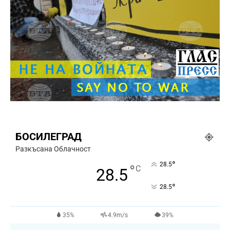
БОСИЛЕГРАД
Разкъсана Облачност
°
28.5
°
C
28.5
°
28.5
35%
4.9m/s
39%