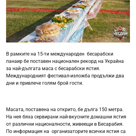
В рамките на 15-ти международен бесарабски
панаир бе поставен национален рекорд на Украйна
за най-дългата маса с бесарабски ястия.
Международният фестивал-изложба продължи два
дни и привлече голям брой гости.
Масата, поставена на открито, бе дълга 150 метра.
На нея бяха сервирани най-вкусните домашни ястия
от различни националности, живеещи в Бесарабия.
По информация на организаторите всички ястия са