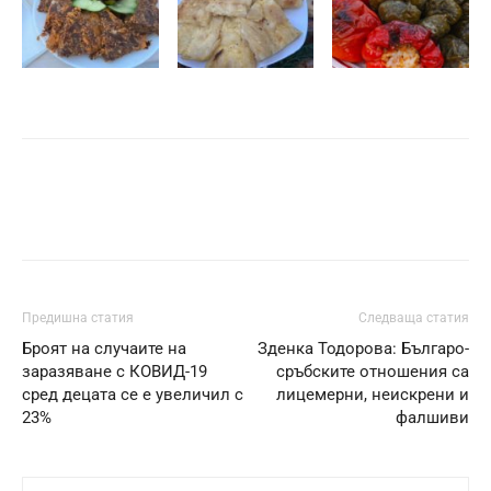
Предишна статия
Следваща статия
Броят на случаите на
Зденка Тодорова: Българо-
заразяване с КОВИД-19
сръбските отношения са
сред децата се е увеличил с
лицемерни, неискрени и
23%
фалшиви