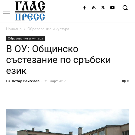
Начална
Образование и култура
Образование и култура
В ОУ: Общинско
състезание по сръбски
език
От
Петар Рангелов
-
21. март 2017
0