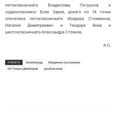
петокласничката Владислава Петрунов и
седмокласникът Боян Зарев, докато по 14 точки
спечелиха петокласничките Исидора Стоименов,
Наталия Димитриевич и Теодора Янев и
шестокласничката Александра Стоянов.
Р.П.
ЕТИКЕТИ
босилеград
Общинско състезание
ОУ Георги Димитров
сръбски език