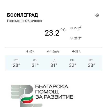
БОСИЛЕГРАД
Разкъсана Облачност
°
23.2
°
C
23.2
°
23.2
45%
1.6m/s
33%
ПТ
СБ
НД
ПН
ВТ
28
°
31
°
31
°
32
°
33
°