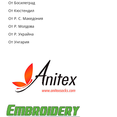
От Босилеград
От Кюстендил
От Р. С. Македония
От Р. Молдова
От Р. Украйна
От Унгария