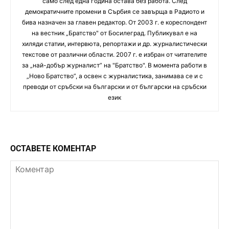
само след една година остава без работа. След
демократичните промени в Сърбия се завърща в Радиото и
бива назначен за главен редактор. От 2003 г. е кореспондент
на вестник „Братство" от Босилеград. Публикувал е на
хиляди статии, интервюта, репортажи и др. журналистически
текстове от различни области. 2007 г. е избран от читателите
за „най-добър журналист” на "Братство". В момента работи в
„Ново Братство”, а освен с журналистика, занимава се и с
преводи от сръбски на български и от български на сръбски
език
ОСТАВЕТЕ КОМЕНТАР