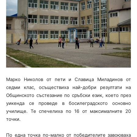
Марко Николов от пети и Славица Миладинов от
седми клас, осъществиха най-добри резултати на
Общинското състезание по сръбски език, което през
уикенда се проведе в босилеградското основно
училище. Те спечелиха по 16 от максималните 20
точки.
По една точка по-малко от победителите завоюваха