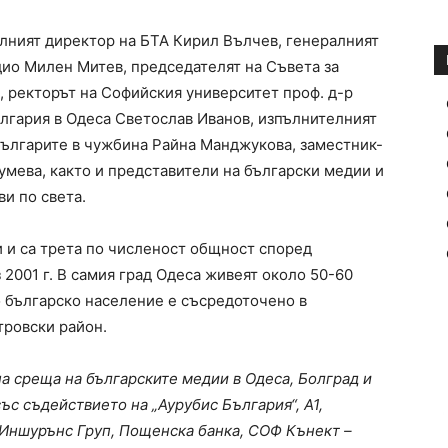
алният директор на БТА Кирил Вълчев, генералният
ио Милен Митев, председателят на Съвета за
 ректорът на Софийския университет проф. д-р
ългария в Одеса Светослав Иванов, изпълнителният
българите в чужбина Райна Манджукова, заместник-
умева, както и представители на български медии и
и по света.
и и са трета по численост общност според
2001 г. В самия град Одеса живеят около 50-60
 българско население е съсредоточено в
тровски район.
а среща на българските медии в Одеса, Болград и
със съдействието на „Аурубис България“, А1,
 Иншурънс Груп, Пощенска банка, СОФ Кънект –