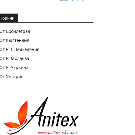
Новини
От Босилеград
От Кюстендил
От Р. С. Македония
От Р. Молдова
От Р. Украйна
От Унгария