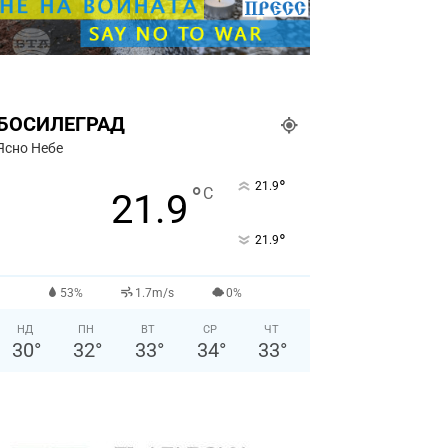
БОСИЛЕГРАД
Ясно Небе
°
21.9
°
C
21.9
°
21.9
53%
1.7m/s
0%
НД
ПН
ВТ
СР
ЧТ
30
°
32
°
33
°
34
°
33
°