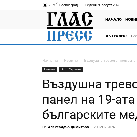
C
21.9
Босилеград
неделя, 9. август 2026
НАЧАЛО
НОВИ
АКТУАЛНО
Бо
тв
Начална
Новини
Въздушна тревога прекъсна 
Новини
От Р. Украйна
Въздушна трево
панел на 19-ат
българските мед
От
Александър Димитров
-
20. юни 2024