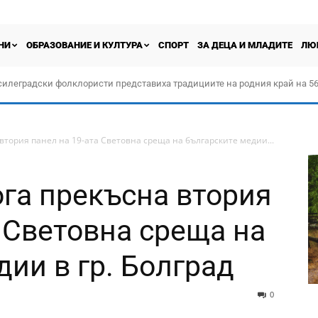
НИ
ОБРАЗОВАНИЕ И КУЛТУРА
СПОРТ
ЗА ДЕЦА И МЛАДИТЕ
ЛЮ
силеградски фолклористи представиха традициите на родния край на 56
орчество „Прођох Левач, прођох Шумадију“
втория панел на 19-ата Световна среща на българските медии...
га прекъсна втория
а Световна среща на
ии в гр. Болград
0