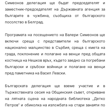
Симеонов делегация ще бъдат председателят и
заместник-председателят на Държавната агенция за
българите в чужбина, съобщиха от българското
посолство в Белград.
Програмата на посещението на Валери Симеонов ще
включи среща с представители на българското
национално малцинство в Сърбия, среща с кмета на
града, поклонение и полагане на венци пред общата
костница на Нешков връх, където заедно са погребани
български и сръбски войници и полагане на венци
пред паметника на Васил Левски.
Българската делегация ще вземе участие и в
Тържествената сесия на Общинския съвет, откриване
на лятната сцена на народната библиотека „Детко
Петров” и обиколка на изложбата на стари занаяти по