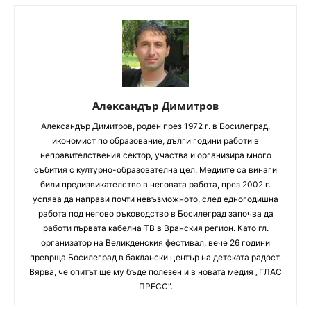
Александър Димитров
Aлександър Димитров, роден през 1972 г. в Босилеград,
икономист по образование, дълги години работи в
неправителствения сектор, участва и организира много
събития с културно-образователна цел. Медиите са винаги
били предизвикателство в неговата работа, през 2002 г.
успява да направи почти невъзможното, след едногодишна
работа под негово ръководство в Босилеград започва да
работи първата кабелна ТВ в Вранския регион. Като гл.
организатор на Великденския фестивал, вече 26 години
преврща Босилеград в баклански център на детската радост.
Вярва, че опитът ще му бъде полезен и в новата медия „ГЛАС
ПРЕСС”.