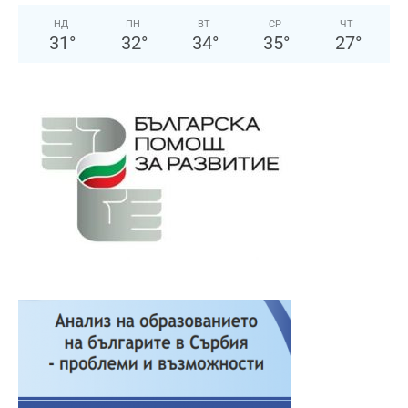
НД
ПН
ВТ
СР
ЧТ
31
°
32
°
34
°
35
°
27
°