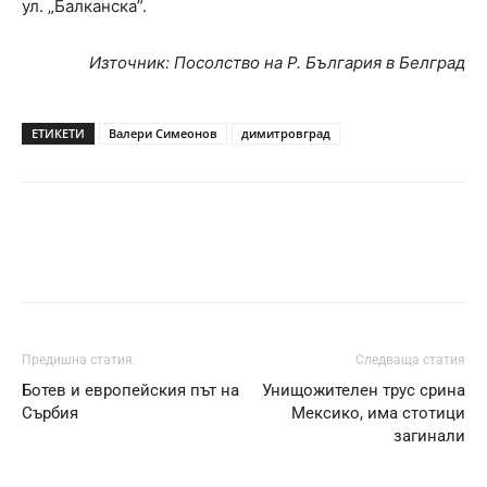
ул. „Балканска”.
Източник:
Посолство на Р. България в Белград
ЕТИКЕТИ
Валери Симеонов
димитровград
Предишна статия
Следваща статия
Ботев и европейския път на
Унищожителен трус срина
Сърбия
Мексико, има стотици
загинали