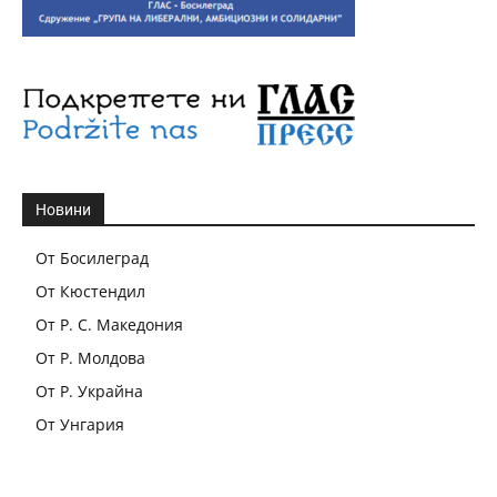
Новини
От Босилеград
От Кюстендил
От Р. С. Македония
От Р. Молдова
От Р. Украйна
От Унгария