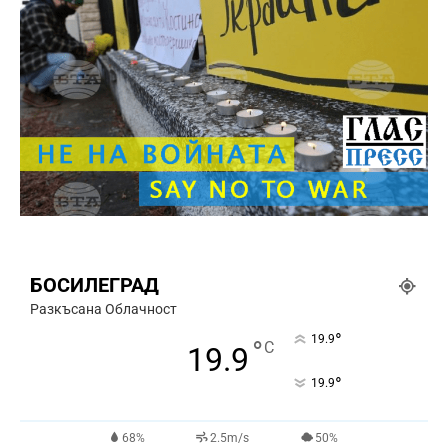
БОСИЛЕГРАД
Разкъсана Облачност
°
19.9
°
C
19.9
°
19.9
68%
2.5m/s
50%