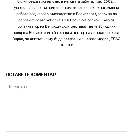
били предизвикателство в неговата работа, през 2002 г.
успява да направи почти невъзможното, след едногодишна
работа под негово ръководство в Босилеград започва да
работи първата кабелна ТВ в Вранския регион. Като гл.
организатор на Великденския фестивал, вече 26 години
преврща Босилеград в баклански център на детската радост.
Вярва, че опитът ще му бъде полезен и в новата медия „ГЛАС
ПРЕСС”.
ОСТАВЕТЕ КОМЕНТАР