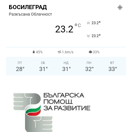
БОСИЛЕГРАД
Разкъсана Облачност
°
23.2
°
C
23.2
°
23.2
45%
1.6m/s
33%
ПТ
СБ
НД
ПН
ВТ
28
°
31
°
31
°
32
°
33
°