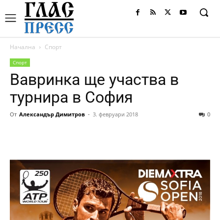
Начална
Спорт
Спорт
Вавринка ще участва в
турнира в София
От
Александър Димитров
-
3. февруари 2018
0