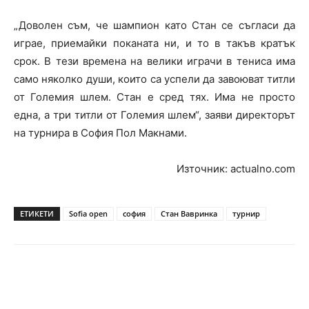
„Доволен съм, че шампион като Стан се съгласи да
играе, приемайки поканата ни, и то в такъв кратък
срок. В тези времена на велики играчи в тениса има
само няколко души, които са успели да завоюват титли
от Големия шлем. Стан е сред тях. Има не просто
една, а три титли от Големия шлем“, заяви директорът
на турнира в София Пол Макнами.
Източник: actualno.com
ЕТИКЕТИ
Sofia open
софия
Стан Вавринка
турнир