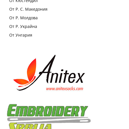
От Кюстендил
От Р. С. Македония
От Р. Молдова
От Р. Украйна
От Унгария