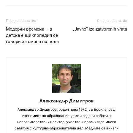
Предишна статия
Следваща статия
Модерни времена – в
„Javno“ iza zatvorenih vrata
детска енциклопедия се
говори за смяна на пола
Александър Димитров
Aлександър Димитров, роден през 1972 г. в Босилеград,
икономист по образование, дълги години работи в
неправителствения сектор, участва и организира много
събития с културно-образователна цел. Медиите са винаги