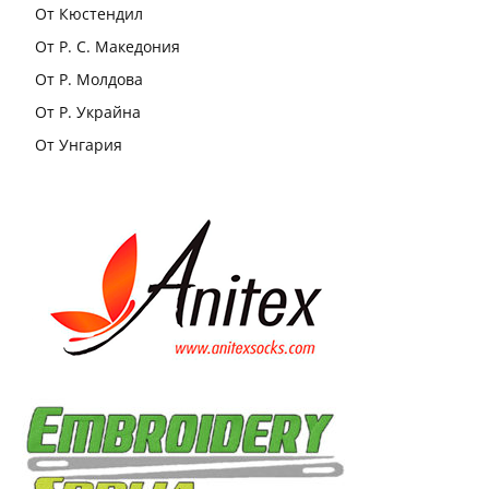
От Кюстендил
От Р. С. Македония
От Р. Молдова
От Р. Украйна
От Унгария