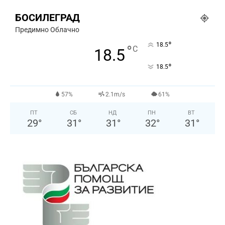
БОСИЛЕГРАД
Предимно Облачно
°
18.5
°
C
18.5
°
18.5
57%
2.1m/s
61%
ПТ
СБ
НД
ПН
ВТ
29
°
31
°
31
°
32
°
31
°