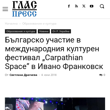
Начална
Образование и култура
Образование и култура
Новини
От Р. Украйна
Българско участие в
международния културен
фестивал „Carpathian
Space” в Ивано Франковск
От
Светлана Драгнева
-
4. юни 2018
0