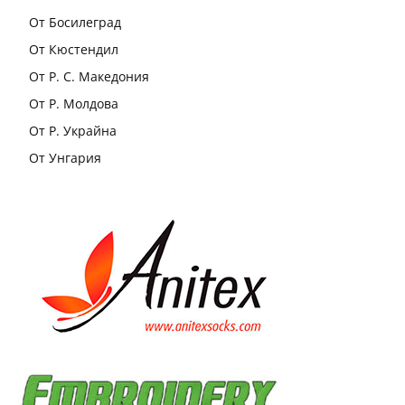
От Босилеград
От Кюстендил
От Р. С. Македония
От Р. Молдова
От Р. Украйна
От Унгария