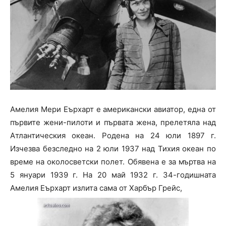
Амелия Мери Еърхарт е американски авиатор, една от
първите жени-пилоти и първата жена, прелетяла над
Атлантическия океан. Родена на 24 юли 1897 г.
Изчезва безследно на 2 юли 1937 над Тихия океан по
време на околосветски полет. Обявена е за мъртва на
5 януари 1939 г. На 20 май 1932 г. 34-годишната
Амелия Еърхарт излита сама от Харбър Грейс,