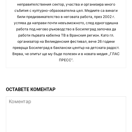
неправителствения сектор, участва и организира много
събития с културно-образователна цел. Медиите са винаги
били предизвикателство в неговата работа, през 2002 г.
успява да направи почти невъзможното, след едногодишна
работа под негово ръководство в Босилеград започва да
работи първата кабелна ТВ в Вранския регион. Като гл.
организатор на Великденския фестивал, вече 26 години
преврща Босилеград в баклански център на детската радост.
Вярва, че опитът ще му бъде полезен и в новата медия „ГЛАС
ПРЕСС”.
ОСТАВЕТЕ КОМЕНТАР