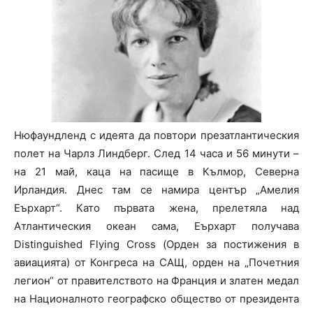
Нюфаундленд с идеята да повтори презатлантическия
полет на Чарлз Линдберг. След 14 часа и 56 минути –
на 21 май, каца на пасище в Кълмор, Северна
Ирландия. Днес там се намира център „Амелия
Еърхарт“. Като първата жена, прелетяла над
Атлантическия океан сама, Еърхарт получава
Distinguished Flying Cross (Орден за постижения в
авиацията) от Конгреса на САЩ, орден на „Почетния
легион“ от правителството на Франция и златен медал
на Националното географско общество от президента