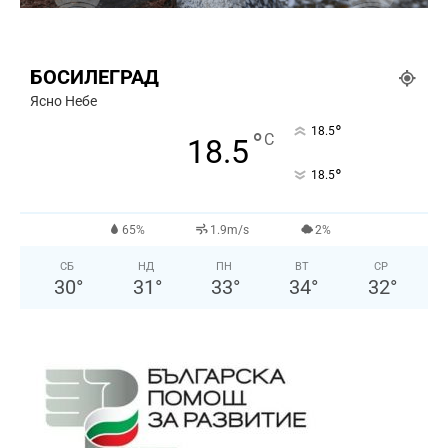
БОСИЛЕГРАД
Ясно Небе
°
18.5
°
C
18.5
°
18.5
65%
1.9m/s
2%
СБ
НД
ПН
ВТ
СР
30
°
31
°
33
°
34
°
32
°