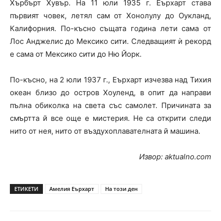
Хърбърт Хувър. На 11 юли 1935 г. Еърхарт става
първият човек, летял сам от Хонолулу до Оукланд,
Калифорния. По-късно същата година лети сама от
Лос Анджелис до Мексико сити. Следващият ѝ рекорд
е сама от Мексико сити до Ню Йорк.
По-късно, на 2 юли 1937 г., Еърхарт изчезва над Тихия
океан близо до остров Хоуленд, в опит да направи
пълна обиколка на света със самолет. Причината за
смъртта й все още е мистерия. Не са открити следи
нито от нея, нито от въздухоплавателната й машина.
Извор: аktualno.com
ЕТИКЕТИ
Амелия Еърхарт
На този ден