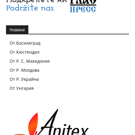
Новини
От Босилеград
От Кюстендил
От Р. С. Македония
От Р. Молдова
От Р. Украйна
От Унгария