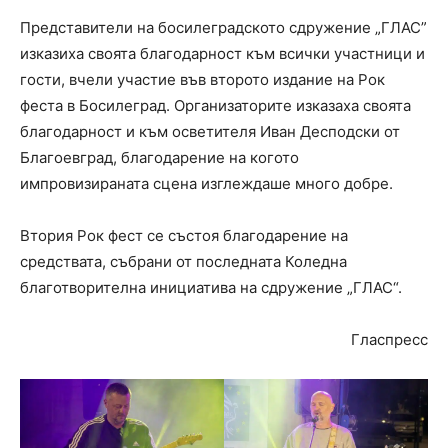
Представители на босилеградското сдружение „ГЛАС”
изказиха своята благодарност към всички участници и
гости, вчели участие във второто издание на Рок
феста в Босилеград. Организаторите изказаха своята
благодарност и към осветителя Иван Десподски от
Благоевград, благодарение на когото
импровизираната сцена изглеждаше много добре.
Втория Рок фест се състоя благодарение на
средствата, събрани от последната Коледна
благотворителна инициатива на сдружение „ГЛАС“.
Гласпресс