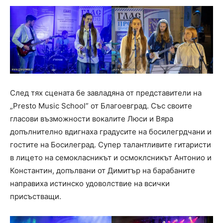
След тях сцената бе завладяна от представители на
„Presto Music School” от Благоевград. Със своите
гласови възможности вокалите Люси и Вяра
допълнително вдигнаха градусите на босилегрдчани и
гостите на Босилеград. Супер талантливите гитаристи
в лицето на семокласникът и осмоклсникът Антонио и
Константин, допълвани от Димитър на барабаните
направиха истинско удоволствие на всички
присъстващи.