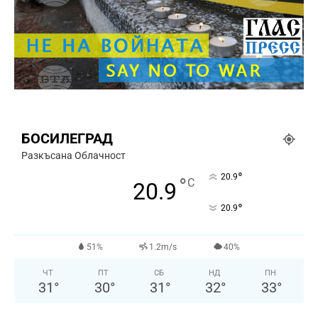
БОСИЛЕГРАД
Разкъсана Облачност
°
20.9
°
C
20.9
°
20.9
51%
1.2m/s
40%
ЧТ
ПТ
СБ
НД
ПН
31
°
30
°
31
°
32
°
33
°