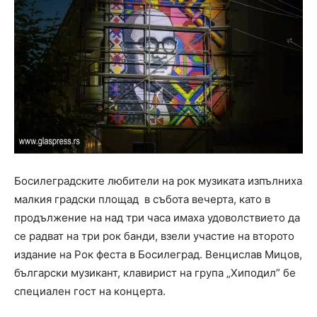
Босилеградските любители на рок музиката изпълниха
малкия градски площад в събота вечерта, като в
продължение на над три часа имаха удоволствието да
се радват на три рок банди, взели участие на второто
издание на Рок феста в Босилеград. Венцислав Мицов,
български музикант, клавирист на група „Хиподил” бе
специален гост на концерта.