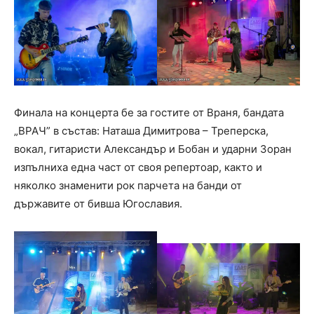
Финала на концерта бе за гостите от Враня, бандата
„ВРАЧ” в състав: Наташа Димитрова – Треперска,
вокал, гитаристи Александър и Бобан и ударни Зоран
изпълниха една част от своя репертоар, както и
няколко знаменити рок парчета на банди от
държавите от бивша Югославия.