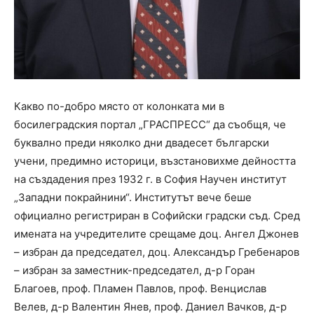
Какво по-добро място от колонката ми в
босилеградския портал „ГРАСПРЕСС“ да съобщя, че
буквално преди няколко дни двадесет български
учени, предимно историци, възстановихме дейността
на създадения през 1932 г. в София Научен институт
„Западни покрайнини“. Институтът вече беше
официално регистриран в Софийски градски съд. Сред
имената на учредителите срещаме доц. Ангел Джонев
– избран да председател, доц. Александър Гребенаров
– избран за заместник-председател, д-р Горан
Благоев, проф. Пламен Павлов, проф. Венцислав
Велев, д-р Валентин Янев, проф. Даниел Вачков, д-р