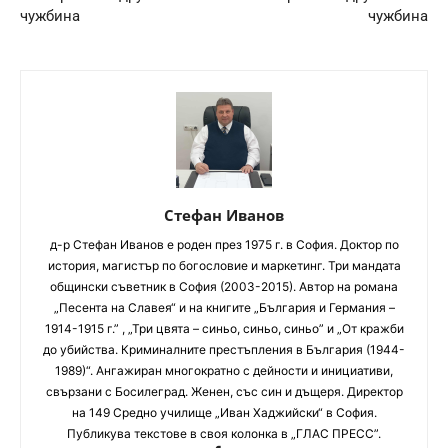
чужбина
чужбина
Стефан Иванов
д-р Стефан Иванов е роден през 1975 г. в София. Доктор по
история, магистър по богословие и маркетинг. Три мандата
общински съветник в София (2003-2015). Автор на романа
„Песента на Славея“ и на книгите „България и Германия –
1914-1915 г.” , „Три цвята – синьо, синьо, синьо” и „От кражби
до убийства. Криминалните престъпления в България (1944-
1989)“. Ангажиран многократно с дейности и инициативи,
свързани с Босилеград. Женен, със син и дъщеря. Директор
на 149 Средно училище „Иван Хаджийски“ в София.
Публикува текстове в своя колонка в „ГЛАС ПРЕСС”.