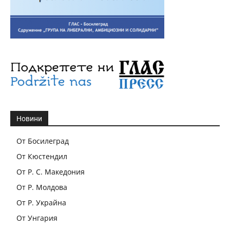
Новини
От Босилеград
От Кюстендил
От Р. С. Македония
От Р. Молдова
От Р. Украйна
От Унгария