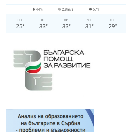
44%
2.8m/s
57%
ПН
ВТ
СР
ЧТ
ПТ
25
°
33
°
33
°
31
°
29
°