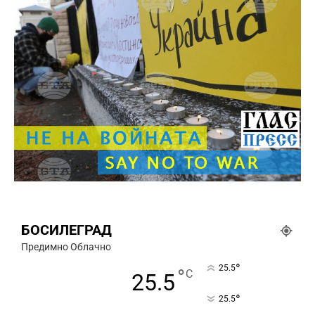
БОСИЛЕГРАД
Предимно Облачно
°
25.5
°
C
25.5
°
25.5