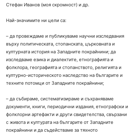
Стефан Иванов (моя скромност) и др.
Най-значимите ни цели са:
– да провеждаме и публикуваме научни изследвания
върху политическата, стопанската, църковната и
културната история на Западните покрайнини; да
изследваме езика и диалектите, етнографията и
фолклора, географията и стопанството, религията и
културно-историческото наследство на българите и
техните потомци от Западните покрайнини;
– да събираме, систематизираме и съхраняваме
документи, книги, периодични издания, етнографски и
фолклорни артефакти и други свидетелства, свързани
с живота и културата на българите от Западните
покрайнини и да съдействаме за тяхното