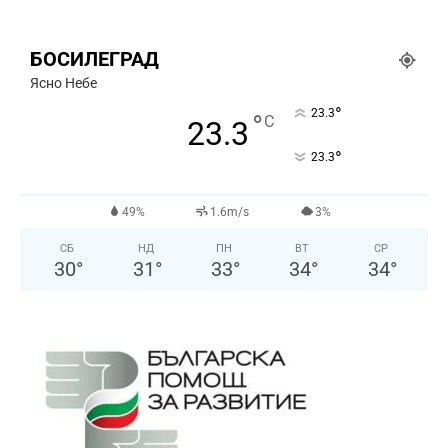
БОСИЛЕГРАД
Ясно Небе
°
23.3
°
C
23.3
°
23.3
49%
1.6m/s
3%
СБ
НД
ПН
ВТ
СР
30
°
31
°
33
°
34
°
34
°