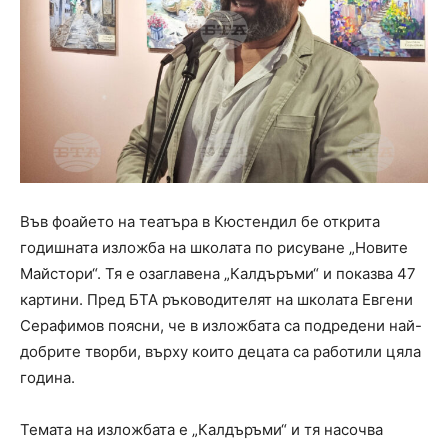
Във фоайето на театъра в Кюстендил бе открита
годишната изложба на школата по рисуване „Новите
Майстори“. Тя е озаглавена „Калдъръми“ и показва 47
картини. Пред БТА ръководителят на школата Евгени
Серафимов поясни, че в изложбата са подредени най-
добрите творби, върху които децата са работили цяла
година.
Темата на изложбата е „Калдъръми“ и тя насочва