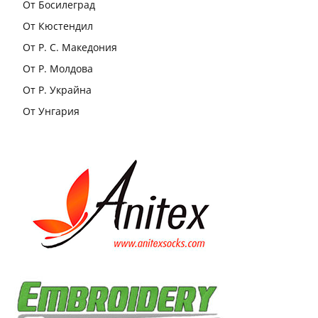
От Босилеград
От Кюстендил
От Р. С. Македония
От Р. Молдова
От Р. Украйна
От Унгария