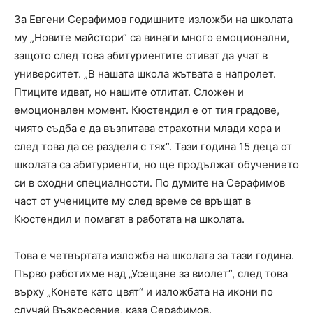
За Евгени Серафимов годишните изложби на школата
му „Новите майстори“ са винаги много емоционални,
защото след това абитуриентите отиват да учат в
университет. „В нашата школа жътвата е напролет.
Птиците идват, но нашите отлитат. Сложен и
емоционален момент. Кюстендил е от тия градове,
чиято съдба е да възпитава страхотни млади хора и
след това да се разделя с тях“. Тази година 15 деца от
школата са абитуриенти, но ще продължат обучението
си в сходни специалности. По думите на Серафимов
част от учениците му след време се връщат в
Кюстендил и помагат в работата на школата.
Това е четвъртата изложба на школата за тази година.
Първо работихме над „Усещане за виолет“, след това
върху „Конете като цвят“ и изложбата на икони по
случай Възкресение, каза Серафимов.