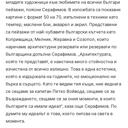
младите художници към любимите на всички българи
пейзажи, поясни Серафимов. В изложбата са показани
картини с формат 50 на 70, изпълнени в техники като
темпер, маслени бои, акварел и акрил. Представени
са пейзажи от най-хубавите български кътчета като
Копривщица, Мелник, Жеравна и Созопол, които
наричаме архитектурни резервати или резервати по
българщина допълни Серафимов. „Архитектурата,
която те представят, е наистина много стойностна и
изчистена от всичко излишно. Това е една естетика,
която е издържала на годините, но емоционално ни
бърка в сърцето. Като ги видим тия къщи, ние веднага
се сещаме за капитан Петко Войвода, сещаме се за
Възраждането, сещаме се за ония моменти, в които
българите са имали идеал“, каза още Серафимов. По
думите му идеалът е това, което липсва на света в
момента.