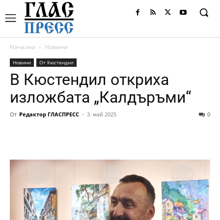
Начална
Новини
Новини
От Кюстендил
В Кюстендил откриха
изложбата „Калдъръми“
От
Редактор ГЛАСПРЕСС
-
3. май 2025
0