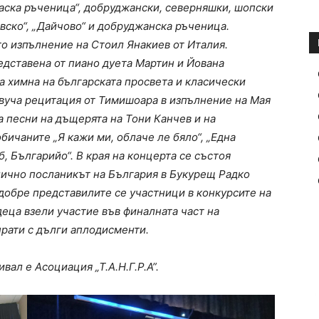
аска ръченица“, добруджански, северняшки, шопски
вско“, „Дайчово“ и добруджанска ръченица.
о изпълнение на Стоил Янакиев от Италия.
дставена от пиано дуета Мартин и Йована
а химна на българската просвета и класически
звуча рецитация от Тимишоара в изпълнение на Мая
а песни на дъщерята на Тони Канчев и на
бичаните „Я кажи ми, облаче ле бяло“, „Една
б, Българийо“. В края на концерта се състоя
лично посланикът на България в Букурещ Радко
добре представилите се участници в конкурсите на
деца взели участие във финалната част на
прати с дълги аплодисменти.
ал е Асоциация „Т.А.Н.Г.Р.А”.