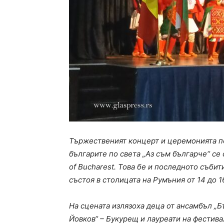
Тържественият концерт и церемонията по
българите по света „Аз съм българче“ се с
of Bucharest.
Това бе и последното събит
състоя в столицата на Румъния от 14 до 1
На сцената излязоха деца от ансамбъл „Б
Йовков“ – Букурещ и лауреати на фестив