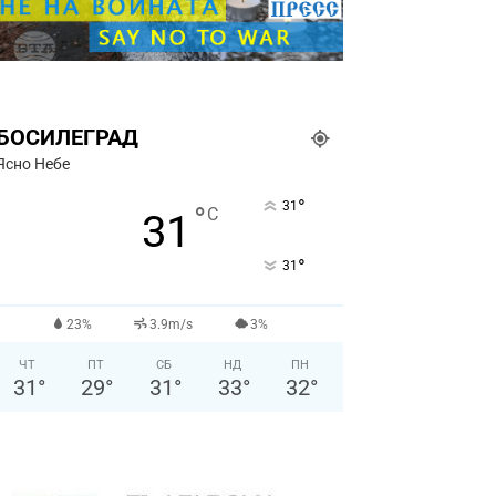
БОСИЛЕГРАД
Ясно Небе
°
31
°
C
31
°
31
23%
3.9m/s
3%
ЧТ
ПТ
СБ
НД
ПН
31
°
29
°
31
°
33
°
32
°