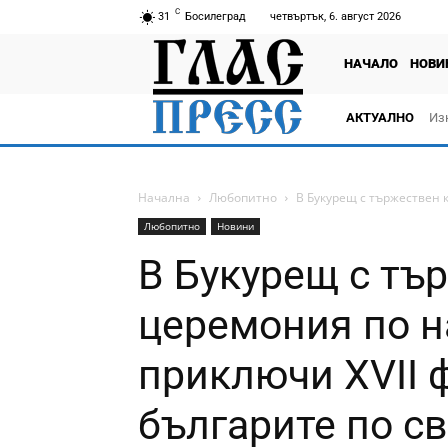
C
31
Босилеград
четвъртък, 6. август 2026
НАЧАЛО
НОВИ
АКТУАЛНО
Из
Начална
Любопитно
В Букурещ с тържествен 
Любопитно
Новини
В Букурещ с тъ
церемония по 
приключи XVII 
българите по св