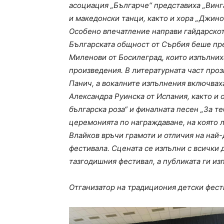
асоциация „Българче“ представиха „Винг
и македонски танци, както и хора „Джино
Особено впечатление направи гайдарскот
Българската общност от Сърбия беше пре
Миленови от Босилеград, които изпълних
произведения. В литературната част про
Панич, а вокалните изпълнения включвах
Александра Руинска от Испания, както и о
българска роза“ и финалната песен „За те
церемонията по награждаване, на която 
Влайков връчи грамоти и отличия на най-
фестивала. Сцената се изпълни с всички 
тазгодишния фестивал, а публиката ги из
Отганизатор на традициония детски фестив