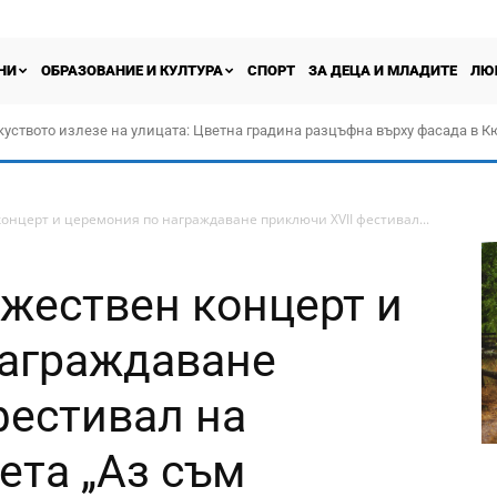
НИ
ОБРАЗОВАНИЕ И КУЛТУРА
СПОРТ
ЗА ДЕЦА И МЛАДИТЕ
ЛЮ
куството излезе на улицата: Цветна градина разцъфна върху фасада в 
концерт и церемония по награждаване приключи XVII фестивал...
ржествен концерт и
награждаване
фестивал на
ета „Аз съм