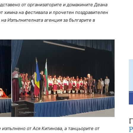
дставено от организаторите и домакините Деана
от химна на фестивала и прочетен поздравителен
 на Изпълнителната агенция за българите в
 изпълнено от Ася Китинова, а танцьорите от