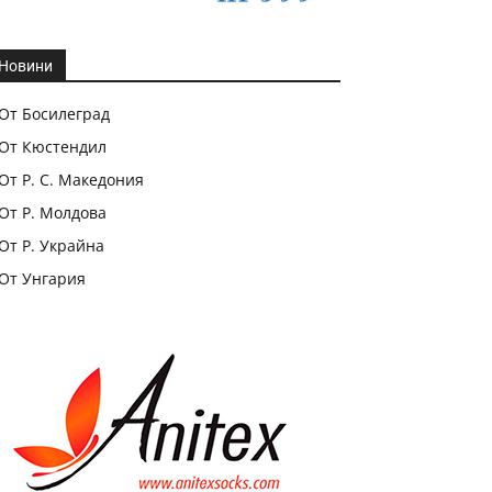
Новини
От Босилеград
От Кюстендил
От Р. С. Македония
От Р. Молдова
От Р. Украйна
От Унгария