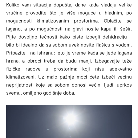
Koliko vam situacija dopušta, dane kada vladaju velike
vrućine provodite što je više moguće u hladnim, po
mogućnosti klimatizovanim prostorima. Oblačite se
lagano, a po mogućnosti na glavi nosite kapu ili šešir.
Pijte dovoljno tečnosti kako biste izbegli dehidraciju –
bilo bi idealno da sa sobom uvek nosite flašicu s vodom.
Pripazite i na ishranu; leto je vreme kada se jede lagana
hrana, a obroci treba da budu manji. Izbegavajte teže
fizičke radove u prostorima koji nisu adekvatno
klimatizovani. Uz malo pažnje moći ćete izbeći većinu
neprijatnosti koje sa sobom donosi većini ljudi, uprkos
svemu, omiljeno godišnje doba.