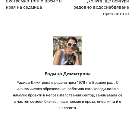
Екстремно топло време в
„Услуга” ще осигури
края на седмица
редовно водоснабдяване
през лятото
Радица Димитрова
Радица Димитрова e родена през 1976 г. в Босилеград . С
икономическо образование, работила като координатор в
няколко проекти в неправителствения сектор, занимавала се
с частен семеен бизнес, пише поезия и проза, енергията й е
в словото.