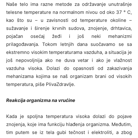
Naše telo ima razne metode za održavanje unutrašnje
telesne temperature na normalnom nivou od oko 37 ° C,
kao što su – u zavisnosti od temperature okoline –
sužavanje i širenje krvnih sudova, znojenje, drhtavica,
pojačan osećaj žeđi i još neki mehanizmi
prilagođavanja. Tokom letnjih dana suočavamo se sa
ekstremno visokim temperaturama vazduha, a situacija je
još nepovoljnija ako ne duva vetar i ako je vlažnost
vazduha visoka. Dolazi do opasnosti od zakazivanja
mehanizama kojima se naš organizam brani od visokih
temperatura, piše
PlivaZdravlje
.
Reakcija organizma na vrućine
Kada je spoljna temperatura visoka dolazi do pojave
znojenja, koje ima funkciju hlađenja organizma. Međutim,
tim putem se iz tela gubi tečnost i elektroliti, a zbog