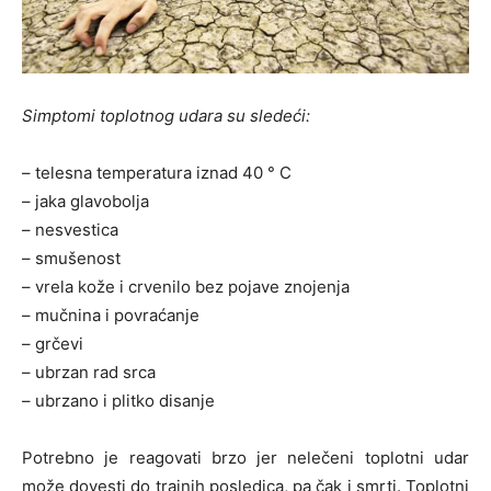
Simptomi toplotnog udara su sledeći:
– telesna temperatura iznad 40 ° C
– jaka glavobolja
– nesvestica
– smušenost
– vrela kože i crvenilo bez pojave znojenja
– mučnina i povraćanje
– grčevi
– ubrzan rad srca
– ubrzano i plitko disanje
Potrebno je reagovati brzo jer nelečeni toplotni udar
može dovesti do trajnih posledica, pa čak i smrti. Toplotni