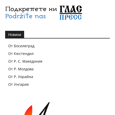
Новини
От Босилеград
От Кюстендил
От Р. С. Македония
От Р. Молдова
От Р. Украйна
От Унгария