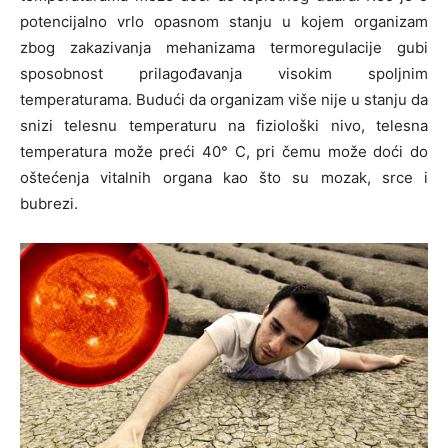
potencijalno vrlo opasnom stanju u kojem organizam
zbog zakazivanja mehanizama termoregulacije gubi
sposobnost prilagođavanja visokim spoljnim
temperaturama. Budući da organizam više nije u stanju da
snizi telesnu temperaturu na fiziološki nivo, telesna
temperatura može preći 40° C, pri čemu može doći do
oštećenja vitalnih organa kao što su mozak, srce i
bubrezi.