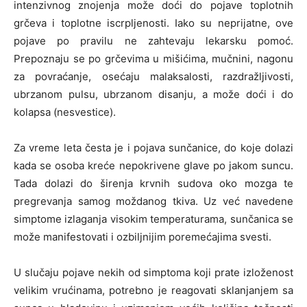
intenzivnog znojenja može doći do pojave toplotnih
grčeva i toplotne iscrpljenosti. Iako su neprijatne, ove
pojave po pravilu ne zahtevaju lekarsku pomoć.
Prepoznaju se po grčevima u mišićima, mučnini, nagonu
za povraćanje, osećaju malaksalosti, razdražljivosti,
ubrzanom pulsu, ubrzanom disanju, a može doći i do
kolapsa (nesvestice).
Za vreme leta česta je i pojava sunčanice, do koje dolazi
kada se osoba kreće nepokrivene glave po jakom suncu.
Tada dolazi do širenja krvnih sudova oko mozga te
pregrevanja samog moždanog tkiva. Uz već navedene
simptome izlaganja visokim temperaturama, sunčanica se
može manifestovati i ozbiljnijim poremećajima svesti.
U slučaju pojave nekih od simptoma koji prate izloženost
velikim vrućinama, potrebno je reagovati sklanjanjem sa