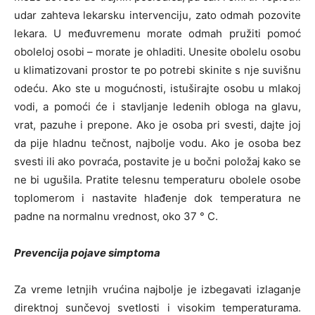
udar zahteva lekarsku intervenciju, zato odmah pozovite
lekara. U međuvremenu morate odmah pružiti pomoć
oboleloj osobi – morate je ohladiti. Unesite obolelu osobu
u klimatizovani prostor te po potrebi skinite s nje suvišnu
odeću. Ako ste u mogućnosti, istuširajte osobu u mlakoj
vodi, a pomoći će i stavljanje ledenih obloga na glavu,
vrat, pazuhe i prepone. Ako je osoba pri svesti, dajte joj
da pije hladnu tečnost, najbolje vodu. Ako je osoba bez
svesti ili ako povraća, postavite je u bočni položaj kako se
ne bi ugušila. Pratite telesnu temperaturu obolele osobe
toplomerom i nastavite hlađenje dok temperatura ne
padne na normalnu vrednost, oko 37 ° C.
Prevencija pojave simptoma
Za vreme letnjih vrućina najbolje je izbegavati izlaganje
direktnoj sunčevoj svetlosti i visokim temperaturama.