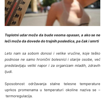
Toplotni udar može da bude veoma opasan, a ako se ne
leči može da dovede do trajnih posledica, pa čak i smrti
Leto nam sa sobom donosi i
velike vrućine
, koje teško
podnose ne samo
hronični bolesnici
i starije osobe, već
predstavljaju veliki napor i za organizam mladih, zdravih
ljudi.
Sposobnost održavanja stalne telesne temperature
uprkos promenama u temperaturi okoline naziva se –
termoregulacija.