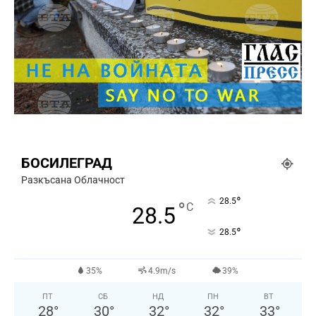
БОСИЛЕГРАД
Разкъсана Облачност
°
28.5
°
C
28.5
°
28.5
35%
4.9m/s
39%
ПТ
СБ
НД
ПН
ВТ
28
°
30
°
32
°
32
°
33
°