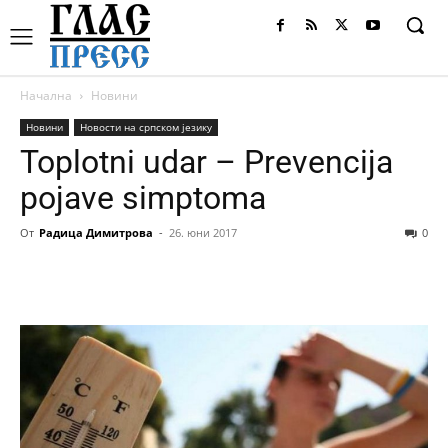
Начална
Новини
Новини
Новости на српском језику
Toplotni udar – Prevencija
pojave simptoma
От
Радица Димитрова
-
26. юни 2017
0