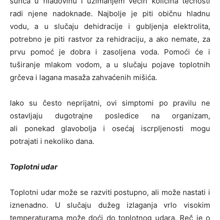
sunca u hladovinu i uzimanjem većih količina tečnosti
radi njene nadoknade. Najbolje je piti običnu hladnu
vodu, a u slučaju dehidracije i gubljenja elektrolita,
potrebno je piti rastvor za rehidraciju, a ako nemate, za
prvu pomoć je dobra i zasoljena voda. Pomoći će i
tuširanje mlakom vodom, a u slučaju pojave toplotnih
grčeva i lagana masaža zahvaćenih mišića.
Iako su često neprijatni, ovi simptomi po pravilu ne
ostavljaju dugotrajne posledice na organizam,
ali ponekad glavobolja i osećaj iscrpljenosti mogu
potrajati i nekoliko dana.
Toplotni udar
Toplotni udar može se razviti postupno, ali može nastati i
iznenadno. U slučaju dužeg izlaganja vrlo visokim
temperaturama može doći do toplotnog udara. Reč je o