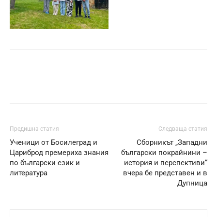
Предишна статия
Следваща статия
Ученици от Босилеград и
Сборникът „Западни
Цариброд премериха знания
български покрайнини –
по български език и
история и перспективи“
литература
вчера бе представен и в
Дупница