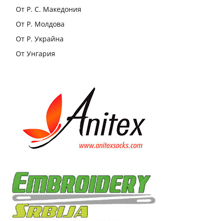
От Р. С. Македония
От Р. Молдова
От Р. Украйна
От Унгария