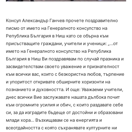
Консул Александър Ганчев прочете поздравително
писмо от името на Генералното консулство на
Република България в Ниш като се обърна към
присъстващите граждани, учители и ученици: „…от
името на Генералното консулство на Република
България в Ниш Ви поздравявам по случай празника и
засвидетелствам своето уважение и признателност
към всички вас, които с безкористна любов, търпение
и упоритост откривате обширните хоризонти на
познанието и духовността. И още: Уважаеми учители,
днес всички Вие заслужавате нашата дълбока почит
към огромните усилия и обич, с които раздавате себе
си, за да изградите бъдеще от достойни и образовани
млади хора… Възхищавам се на енергията и
всеотдайността с която съхранявате културните ни