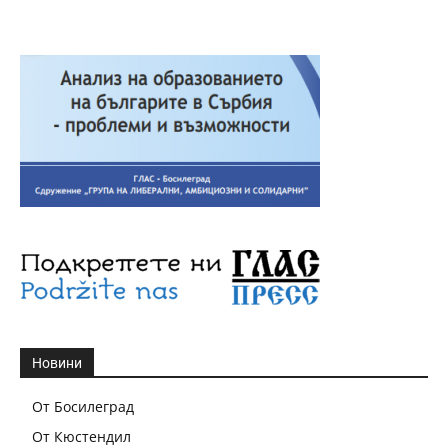
Новини
От Босилеград
От Кюстендил