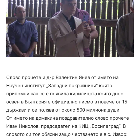
Слово прочете и д-р Валентин Янев от името на
Научен институт „Западни покрайнини“ който
припомни как се е появила кирилицата която днес
освен в България е официално писмо в повече от 15
държави и се ползва от около 500 милиона души.
От името на домакина поздравително слово прочете
Иван Николов, председател на КИЦ „Босилеград“. В
словото си тоя обясни защо честването е в с. Извор: