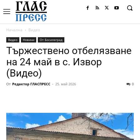
Начална
Видео
Видео
Новини
От Босилеград
Тържествено отбелязване
на 24 май в с. Извор
(Видео)
От
Редактор ГЛАСПРЕСС
-
25. май 2026
0