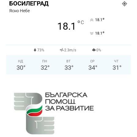
БОСИЛЕГРАД
Ясно Небе
°
18.1
°
C
18.1
°
18.1
73%
2.3m/s
0%
НД
ПН
ВТ
СР
ЧТ
30
°
32
°
33
°
34
°
31
°