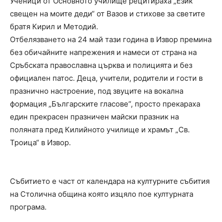
Ученици от Основното училище рецитираха „Език
свещен на моите деди“ от Вазов и стихове за светите
братя Кирил и Методий.
Отбелязването на 24 май тази година в Извор премина
без обичайните напрежения и намеси от страна на
Сръбската православна църква и полицията и без
официален патос. Деца, учители, родители и гости в
празнично настроение, под звуците на вокална
формация „Българските гласове“, просто прекараха
един прекрасен празничен майски празник на
поляната пред Килийното училище и храмът „Св.
Троица“ в Извор.
Събитието е част от календара на културните събития
на Столична община която изцяло пое културната
програма.