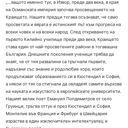
„…защото именно тук, в Извор, преди два века, в края
на Османската империя започва просвещението на
Краището. Нашите предци тогава осъзнават, че само
просветата и вярата е истинският път към прогреса на
всеки човек и на всеки народ. След откриването на
първото Килийно училище преди два века, Краището
става един от най-просветените райони в тогавашна
България. Днешните поколения ученици трябва да
знаят, че от тия развалини са тръгнали първите,
надъхани със знание и родолюбие хора, които
продължават образованието си в Кюстендил и София,
а някои от тях са стигнали да овладеят самите върхове
на науката и изкуството в европейските университети.
Нашият велик поет Емануил Попдимитров от село
Груинци, тръгва оттук и през Кюстендил и София,
Монпелие във Франция и Фрибург в Швейцария
израства в един изключителен интелектуалец и