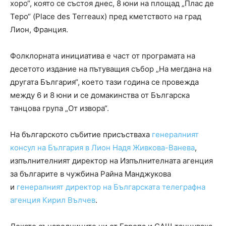
хоро“, която се състоя днес, 8 юни на площад „Плас де
Теро“ (Place des Terreaux) пред кметството на град
Лион, Франция.
Фолклорната инициатива е част от програмата на
десетото издание на пътуващия събор „На мегдана на
другата България“, което тази година се провежда
между 6 и 8 юни и се домакинства от Българска
танцова група „От извора“.
На българското събитие присъстваха
генералният
консул на България в Лион Надя Живкова-Ванева
,
изпълнителният директор на Изпълнителната агенция
за българите в чужбина Райна Манджукова
и
генералният директор на Българската телеграфна
агенция Кирил Вълчев
.