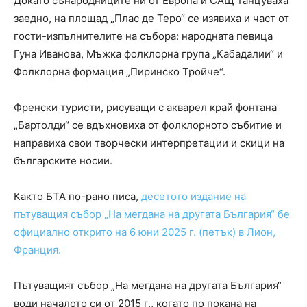
Докато сънародниците ни от Европа и САЩ танцуваха
заедно, на площад „Плас де Теро“ се изявиха и част от
гости-изпълнителите на събора: народната певица
Гуна Иванова, Мъжка фолклорна група „Кабадалии“ и
Фолклорна формация „Пиринско Тройче“.
Френски туристи, рисуващи с акварел край фонтана
„Бартолди“ се вдъхновиха от фолклорното събитие и
направиха свои творчески интерпретации и скици на
българските носии.
Както БТА по-рано писа,
десетото издание на
пътуващия събор „На мегдана на другата България“ бе
официално открито на 6 юни 2025 г. (петък) в Лион,
Франция.
Пътуващият събор „На мегдана на другата България“
води началото си от 2015 г., когато по покана на