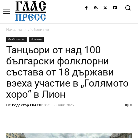
Начална
Любопитно
Любопитно
Новини
Танцьори от над 100
български фолклорни
състава от 18 държави
взеха участие в „Голямото
хоро“ в Лион
От
Редактор ГЛАСПРЕСС
-
8. юни 2025
0