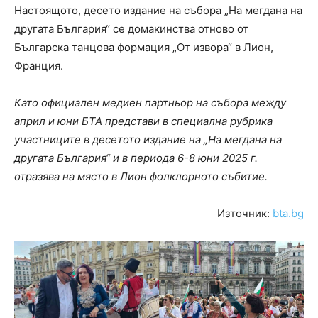
Настоящото, десето издание на събора „На мегдана на
другата България“ се домакинства отново от
Българска танцова формация „От извора“ в Лион,
Франция.
Като официален медиен партньор на събора между
април и юни БТА представи в специална рубрика
участниците в десетото издание на „На мегдана на
другата България“ и в периода 6-8 юни 2025 г.
отразява на място в Лион фолклорното събитие.
Източник:
bta.bg