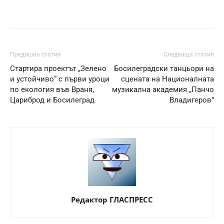
Предишна статия
Следваща статия
Стартира проектът „Зелено
Босилеградски танцьори на
и устойчиво“ с първи уроци
сцената на Националната
по екология във Враня,
музикална академия „Панчо
Цариброд и Босилеград
Владигеров”
Редактор ГЛАСПРЕСС