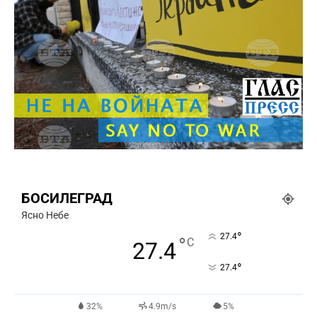
БОСИЛЕГРАД
Ясно Небе
°
27.4
°
C
27.4
°
27.4
32%
4.9m/s
5%