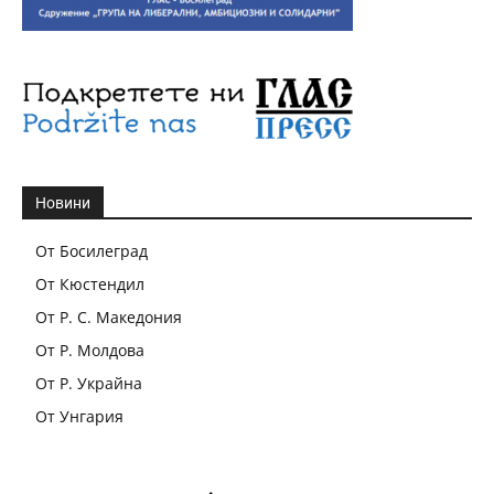
Новини
От Босилеград
От Кюстендил
От Р. С. Македония
От Р. Молдова
От Р. Украйна
От Унгария